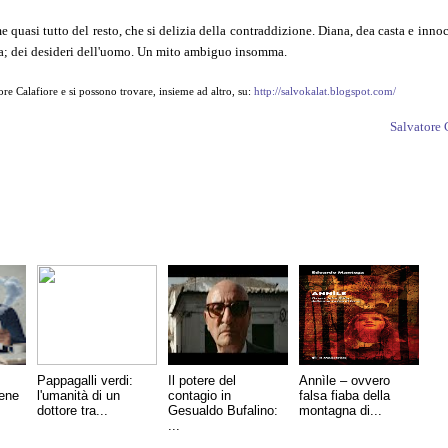
uasi tutto del resto, che si delizia della contraddizione. Diana, dea casta e innoc
za; dei desideri dell'uomo. Un mito ambiguo insomma.
ore Calafiore e si possono trovare, insieme ad altro, su:
http://salvokalat.blogspot.com/
Salvatore 
Pappagalli verdi:
Il potere del
Annìle – ovvero
bene
l'umanità di un
contagio in
falsa fiaba della
dottore tra...
Gesualdo Bufalino:
montagna di...
...