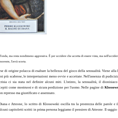
l'onda, ma resta nondimeno aggressiva. È per uccidere che accetta di essere vista, ma nell'uccider
morente, l'avrà scorta.
cese di origine polacca di esaltare la bellezza del gioco della sensualità. Viene alla 
ni più scabrose, le interpretazioni meno ovvie e accettate. Nell'assenza di pudicizia
a ci sia stata nel definire alcuni miti. L'istinto, la sensualità, il dionisiaco
oncepiti come mostruosi e di sicura perdizione per l'uomo. Nelle pagine di
Klossow
on represso ma giustificato e assennato.
iana e Atteone, lo scritto di Klossowski oscilla tra la prontezza delle parole e i
lcuni capitoletti scritti in prima persona leggiamo il pensiero di Atteone. Il saggio c