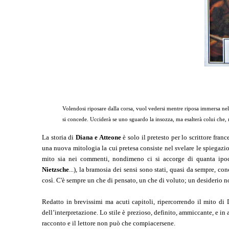
Volendosi riposare dalla corsa, vuol vedersi mentre riposa immersa nel
si concede. Ucciderà se uno sguardo la insozza, ma esalterà colui che, 
La storia di
Diana e Atteone
è solo il pretesto per lo scrittore fran
una nuova mitologia la cui pretesa consiste nel svelare le spiegazio
mito sia nei commenti, nondimeno ci si accorge di quanta ipocrisi
Nietzsche
...), la bramosia dei sensi sono stati, quasi da sempre, c
così. C'è sempre un che di pensato, un che di voluto; un desiderio n
Redatto in brevissimi ma acuti capitoli, ripercorrendo il mito di D
dell’interpretazione. Lo stile è prezioso, definito, ammiccante, e in a
racconto e il lettore non può che compiacersene.