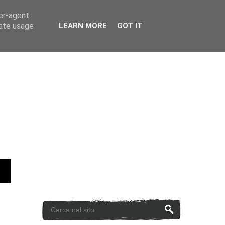
ser-agent
rate usage
LEARN MORE
GOT IT