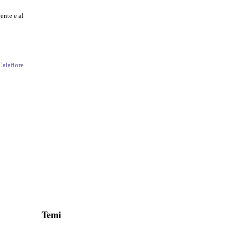
ente e al
Calafiore
Temi