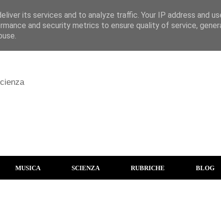
liver its services and to analyze traffic. Your IP address and u
rmance and security metrics to ensure quality of service, gene
buse.
scienza
MUSICA
SCIENZA
RUBRICHE
BLOG