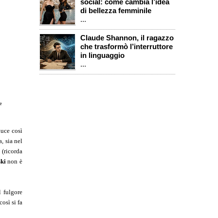
social: come cambia l’idea
di bellezza femminile
...
Claude Shannon, il ragazzo
che trasformò l’interruttore
in linguaggio
...
e
luce così
, sia nel
 (ricorda
ski
non è
l fulgore
osì si fa