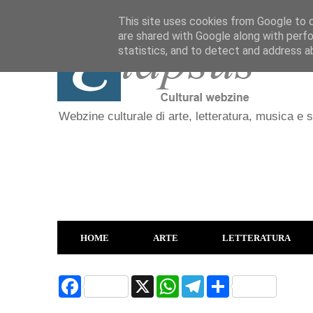
This site uses cookies from Google to de
are shared with Google along with perfo
statistics, and to detect and address a
Webzine culturale di arte, letteratura, musica e 
HOME
ARTE
LETTERATURA
F
X
W
T
S
a
h
e
h
c
a
l
a