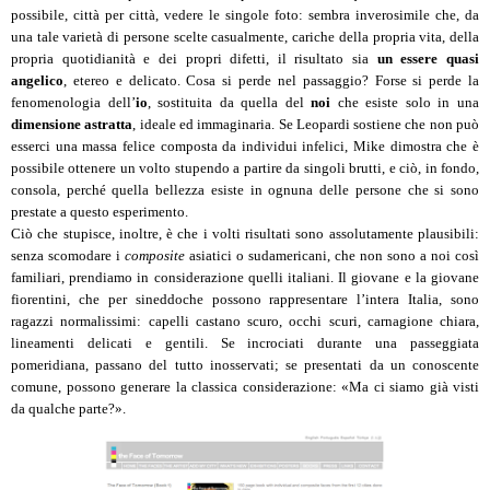
possibile, città per città, vedere le singole foto: sembra inverosimile che, da
una tale varietà di persone scelte casualmente, cariche della propria vita, della
propria quotidianità e dei propri difetti, il risultato sia
un essere quasi
angelico
, etereo e delicato. Cosa si perde nel passaggio? Forse si perde la
fenomenologia dell’
io
, sostituita da quella del
noi
che esiste solo in una
dimensione astratta
, ideale ed immaginaria. Se Leopardi sostiene che non può
esserci una massa felice composta da individui infelici, Mike dimostra che è
possibile ottenere un volto stupendo a partire da singoli brutti, e ciò, in fondo,
consola, perché quella bellezza esiste in ognuna delle persone che si sono
prestate a questo esperimento.
Ciò che stupisce, inoltre, è che i volti risultati sono assolutamente plausibili:
senza scomodare i
composite
asiatici o sudamericani, che non sono a noi così
familiari, prendiamo in considerazione quelli italiani. Il giovane e la giovane
fiorentini, che per sineddoche possono rappresentare l’intera Italia, sono
ragazzi normalissimi: capelli castano scuro, occhi scuri, carnagione chiara,
lineamenti delicati e gentili. Se incrociati durante una passeggiata
pomeridiana, passano del tutto inosservati; se presentati da un conoscente
comune, possono generare la classica considerazione: «Ma ci siamo già visti
da qualche parte?».