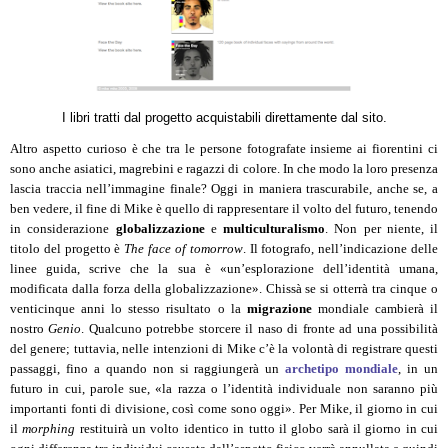
I libri tratti dal progetto acquistabili direttamente dal sito.
Altro aspetto curioso è che tra le persone fotografate insieme ai fiorentini ci
sono anche asiatici, magrebini e ragazzi di colore. In che modo la loro presenza
lascia traccia nell’immagine finale? Oggi in maniera trascurabile, anche se, a
ben vedere, il fine di Mike è quello di rappresentare il volto del futuro, tenendo
in considerazione
globalizzazione
e
multiculturalismo
. Non per niente, il
titolo del progetto è
The face of tomorrow
. Il fotografo, nell’indicazione delle
linee guida, scrive che la sua è «un’esplorazione dell’identità umana,
modificata dalla forza della globalizzazione». Chissà se si otterrà tra cinque o
venticinque anni lo stesso risultato o la
migrazione
mondiale cambierà il
nostro
Genio
. Qualcuno potrebbe storcere il naso di fronte ad una possibilità
del genere; tuttavia, nelle intenzioni di Mike c’è la volontà di registrare questi
passaggi, fino a quando non si raggiungerà un
archetipo mondiale
, in un
futuro in cui, parole sue, «la razza o l’identità individuale non saranno più
importanti fonti di divisione, così come sono oggi». Per Mike, il giorno in cui
il
morphing
restituirà un volto identico in tutto il globo sarà il giorno in cui