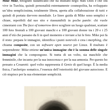
Mike Mike
, fotografo sudafricano che ha studiato negli Stati Uniti e che ora
vive in Turchia, quindi personalità estremamente cosmopolita, ha sviluppato
un’idea semplicissima, totalmente libera, aperta alla collaborazione di tutti e
quindi di portata davvero mondiale. Le linee guida di Mike sono semplici e
chiare, reperibili dal suo sito e riassumibili in poche parole: chi vuole
cimentarsi con
The face of tomorrow
deve scegliere un luogo qualsiasi, scattare
100 foto frontali a 100 giovani maschi e a 100 giovani donne tra i 20 e i 25
anni d’età che passano da lì in quel momento e inviare a lui le foto. Mike poi fa
il resto: prepara le immagini, identifica i punti notevoli e crea i
morphing
, che
chiama
composite
, con un
software open source
per Linux. Il risultato è
sorprendente: Mike ottiene
un’unica immagine che è la
somma delle singole
immagini
che la compongono. Si tratta di un volto, sia maschile che
femminile, che incanta per la sua innocenza e per la sua armonia. Per questo ho
pensato a Cesarotti: quel volto rappresenta il
Genio
di quel luogo. È la media
fisica, l’archetipo somatico, l’essenza dell’esteriorità del giovane autoctono. E
ciò stupisce per la sua elementare semplicità.