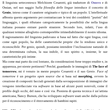
Il linguista settecentesco Melchiorre Cesarotti, già traduttore di
Omero
e di
Ossian, nel suo saggio
Sulla filosofia delle lingue
introduce il concetto di
Genio
, inteso come il carattere originario e tipico di un popolo. L’intellettuale
affronta questo argomento per contrattaccare le tesi dei cosiddetti “puristi” del
linguaggio, i quali rifiutano categoricamente la possibilità che nella lingua
italiana possano entrare parole straniere. Secondo loro, infatti, l’uso di
qualsiasi termine alloglotto corromperebbe irrimediabilmente il nostro idioma.
Il ragionamento del linguista padovano si basa sul fatto che ogni lingua, così
come ogni popolo, ha delle caratteristiche proprie che lo rendono unico e
riconoscibile. Per genio, quindi, possiamo intendere l’inclinazione naturale di
una determinata cultura, la sua indole, il suo spirito o, insieme, le sue
caratteristiche più intime.
Ma come mai parto da così lontano, da considerazioni forse troppo erudite e, in
apparenza, per niente pertinenti? Perché, guardando le immagini di
The face of
tomorrow
, mi è venuto in mente proprio Cesarotti e il suo
Genio
.
Face of
tomorrow
è un progetto
open source
che si basa sul
morphing
, ovvero la
creazione di compositi facciali generati dalla sovrapposizione di immagini che
vengono interfacciate via
software
in base ad alcuni punti notevoli, come il
profilo degli occhi, del naso e così via. Pioniera di questa tecnica è un’artista
americana, Nancy Burson, che ha sviluppato
software
usati anche dalla polizia
per il riconoscimento e il ritrovamento di bambini rapiti.