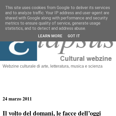
This site uses cookies from Google to deliver its services
and to analyze traffic. Your IP address and user-agent are
≡
shared with Google along with performance and security
Elapsus
metrics to ensure quality of service, generate usage
statistics, and to detect and address abuse.
LEARN MORE
GOT IT
Webzine culturale di arte, letteratura, musica e scienza
24 marzo 2011
Il volto del domani, le facce dell’oggi