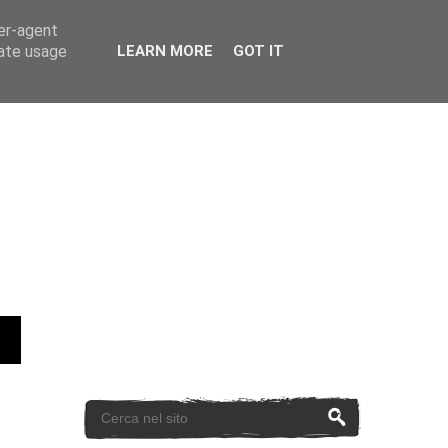
ser-agent
rate usage
LEARN MORE
GOT IT