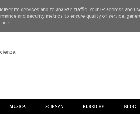
liver its services and to analyze traffic. Your IP address and u
rmance and security metrics to ensure quality of service, gene
buse.
scienza
MUSICA
SCIENZA
RUBRICHE
BLOG