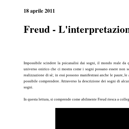
e
t
e
r
b
s
g
e
18 aprile 2011
o
A
r
o
p
a
k
p
m
Freud - L'interpretazion
Impossibile scindere la psicanalisi dai sogni, il mondo reale da q
universo onirico che ci mostra come i sogni possano essere non so
realizzazione di sè; in essi possono manifestrasi anche le paure, le
possibile comprendere. Attraverso la descrizione dei sogni di alcuni
sogni.
In questa lettura, si comprende come abilmente Freud riesca a collega