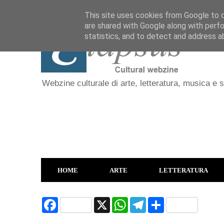
This site uses cookies from Google to de
are shared with Google along with perfo
statistics, and to detect and address a
Webzine culturale di arte, letteratura, musica e 
HOME
ARTE
LETTERATURA
F
X
W
T
S
a
h
e
h
c
a
l
a