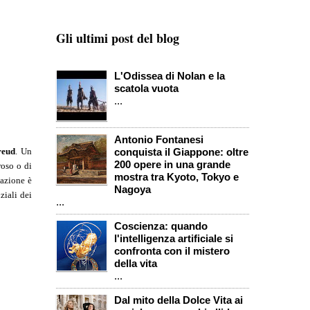
Gli ultimi post del blog
L'Odissea di Nolan e la
scatola vuota
...
Antonio Fontanesi
reud
. Un
conquista il Giappone: oltre
200 opere in una grande
roso o di
mostra tra Kyoto, Tokyo e
tazione è
Nagoya
ziali dei
...
Coscienza: quando
l'intelligenza artificiale si
confronta con il mistero
della vita
...
Dal mito della Dolce Vita ai