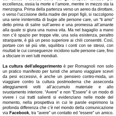
eccellenza, ossia la morte e l’amore, mentre in mezzo sta la
menzogna. Prima della partenza verso un aereo da dirottare,
o verso l’uccisione della madre dei propri figli, si raccolgono
una serie ininterrotta di bugie alle persone care, un “ti amo”
detto prima di salire sull’aereo e una promessa all’amante
alla quale si giura una nuova vita. Ma nel bagaglio a mano
non c’è spazio per troppe vite, una sola esistenza, peraltro
straripante, è già un peso superiore ai chili consentiti. Così,
portare con sé più vite, squilibra i conti con se stessi, con
risultati le cui conseguenze incidono sulle persone care, fino
a sfociare in veri lutti mondiali.
La cultura dell’alleggerimento
è per Romagnoli non solo
un pratico manifesto per turisti che amano viaggiare scevri
da pesi eccessivi, è anche un pensiero contro-moda, un
viaggiare contro la cultura postmoderna che asseconda
atteggiamenti volti all’accumulo materiale e allo
svuotamento interiore. “Avere” e non “Essere” è un modo di
vivere i cui tratti salienti si evidenziano nelle mode del
momento, nella prospettiva in cui le parole esprimono la
profonda differenza che c’è nel mondo della comunicazione
via
Facebook
, tra “avere” un contatto ed “essere” un amico.