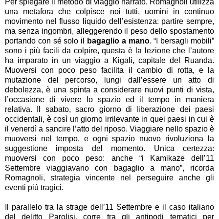
Per spiegare il metodo di viaggio narrato, Romagnoli utilizza
una metafora che colpisce noi tutti, uomini in continuo
movimento nel flusso liquido dell’esistenza: partire sempre,
ma senza ingombri, alleggerendo il peso dello spostamento
portando con sé solo il
bagaglio a mano
. “I bersagli mobili”
sono i più facili da colpire, questa è la lezione che l’autore
ha imparato in un viaggio a Kigali, capitale del Ruanda.
Muoversi con poco peso facilita il cambio di rotta, e la
mutazione del percorso, lungi dall’essere un atto di
debolezza, è una spinta a considerare nuovi punti di vista,
l’occasione di vivere lo spazio ed il tempo in maniera
relativa. Il sabato, sacro giorno di liberazione dei paesi
occidentali, è così un giorno irrilevante in quei paesi in cui è
il venerdì a sancire l’atto del riposo. Viaggiare nello spazio è
muoversi nel tempo, e ogni spazio nuovo rivoluziona la
suggestione imposta del momento. Unica certezza:
muoversi con poco peso: anche “i Kamikaze dell’11
Settembre viaggiavano con bagaglio a mano”, ricorda
Romagnoli, strategia vincente nel perseguire anche gli
eventi più tragici.
Il parallelo tra la strage dell’11 Settembre e il caso italiano
del delitto Parolisi, corre tra gli antipodi tematici per