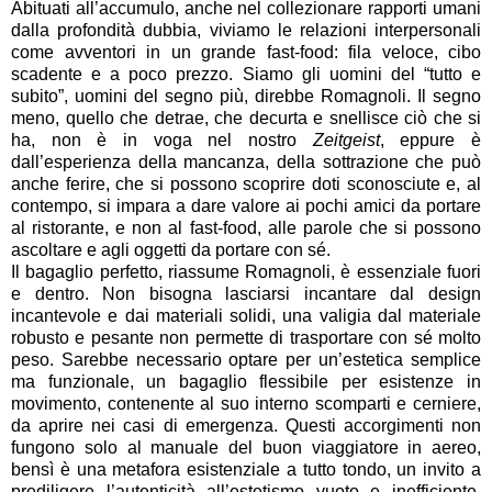
Abituati all’accumulo, anche nel collezionare rapporti umani
dalla profondità dubbia, viviamo le relazioni interpersonali
come avventori in un grande fast-food: fila veloce, cibo
scadente e a poco prezzo. Siamo gli uomini del “tutto e
subito”, uomini del segno più, direbbe Romagnoli. Il segno
meno, quello che detrae, che decurta e snellisce ciò che si
ha, non è in voga nel nostro
Zeitgeist
, eppure è
dall’esperienza della mancanza, della sottrazione che può
anche ferire, che si possono scoprire doti sconosciute e, al
contempo, si impara a dare valore ai pochi amici da portare
al ristorante, e non al fast-food, alle parole che si possono
ascoltare e agli oggetti da portare con sé.
Il bagaglio perfetto, riassume Romagnoli, è essenziale fuori
e dentro. Non bisogna lasciarsi incantare dal design
incantevole e dai materiali solidi, una valigia dal materiale
robusto e pesante non permette di trasportare con sé molto
peso. Sarebbe necessario optare per un’estetica semplice
ma funzionale, un bagaglio flessibile per esistenze in
movimento, contenente al suo interno scomparti e cerniere,
da aprire nei casi di emergenza. Questi accorgimenti non
fungono solo al manuale del buon viaggiatore in aereo,
bensì è una metafora esistenziale a tutto tondo, un invito a
prediligere l’autenticità all’estetismo vuoto e inefficiente.