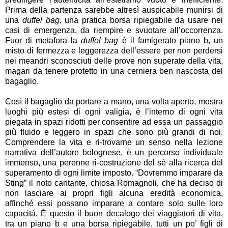
Prima della partenza sarebbe altresì auspicabile munirsi di
una
duffel bag
, una pratica borsa ripiegabile da usare nei
casi di emergenza, da riempire e svuotare all’occorrenza.
Fuor di metafora la
duffel bag
è il famigerato piano b, un
misto di fermezza e leggerezza dell’essere per non perdersi
nei meandri sconosciuti delle prove non superate della vita,
magari da tenere protetto in una cerniera ben nascosta del
bagaglio.
Così il bagaglio da portare a mano, una volta aperto, mostra
luoghi più estesi di ogni valigia, è l’interno di ogni vita
piegata in spazi ridotti per consentire ad essa un passaggio
più fluido e leggero in spazi che sono più grandi di noi.
Comprendere la vita e ri-trovarne un senso nella lezione
narrativa dell’autore bolognese, è un percorso individuale
immenso, una perenne ri-costruzione del sé alla ricerca del
superamento di ogni limite imposto. “Dovremmo imparare da
Sting” il noto cantante, chiosa Romagnoli, che ha deciso di
non lasciare ai propri figli alcuna eredità economica,
affinché essi possano imparare a contare solo sulle loro
capacità. É questo il buon decalogo dei viaggiatori di vita,
tra un piano b e una borsa ripiegabile, tutti un po’ figli di