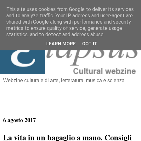
This site uses cookies from Google to deliver its services
and to analyze traffic. Your IP address and user-agent are
≡
shared with Google along with performance and security
Elapsus
metrics to ensure quality of service, generate usage
statistics, and to detect and address abuse.
LEARN MORE
GOT IT
Webzine culturale di arte, letteratura, musica e scienza
6 agosto 2017
La vita in un bagaglio a mano. Consigli