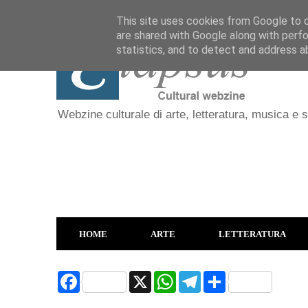
This site uses cookies from Google to de
are shared with Google along with perfo
statistics, and to detect and address a
Webzine culturale di arte, letteratura, musica e 
HOME
ARTE
LETTERATURA
F
X
W
T
S
a
h
e
h
c
a
l
a