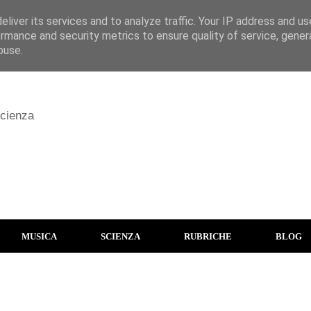
liver its services and to analyze traffic. Your IP address and u
rmance and security metrics to ensure quality of service, gene
buse.
scienza
MUSICA
SCIENZA
RUBRICHE
BLOG