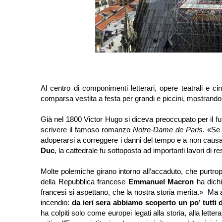
Al centro di componimenti letterari, opere teatrali e ci
comparsa vestita a festa per grandi e piccini, mostrando 
Già nel 1800 Victor Hugo si diceva preoccupato per il fu
scrivere il famoso romanzo
Notre-Dame de Paris
. «Se 
adoperarsi a correggere i danni del tempo e a non causar
Duc
, la cattedrale fu sottoposta ad importanti lavori di r
Molte polemiche girano intorno all’accaduto, che purtro
della Repubblica francese
Emmanuel Macron
ha dichi
francesi si aspettano, che la nostra storia merita.
»
Ma a 
incendio:
da ieri sera abbiamo scoperto un po’ tutti
ha colpiti solo come europei legati alla storia, alla lettera