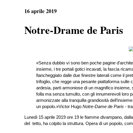
e
t
e
r
b
s
g
e
16 aprile 2019
o
A
r
o
p
a
k
p
m
Notre-Drame de Paris
«Senza dubbio vi sono ben poche pagine d’architettu
insieme, i tre portali gotici incavati, la fascia ric
fiancheggiato dalle due finestre laterali come il pre
trifoglio, che regge una pesante piattaforma sulle co
ardesia, parti armoniose di un magnifico insieme, 
folla ma senza tumulto, con gli innumerevoli loro pa
armonizzate alla tranquilla grandiosità dell’insieme
un popolo.
»
Victor Hugo
Notre-Dame de Paris
- tr
Lunedì 15 aprile 2019 ore 19 le fiamme divampano, dalla c
del tetto, ha colpito la struttura. Opera di un popolo, co