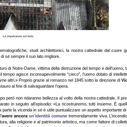
Le impalcature sul tetto
nematografiche, studi architettonici, la
nostra
cattedrale dal cuore go
di sé sempre il suo lato migliore.
turo di Notre-Dame, vittima della distruzione del tempo e dell’uomo, 
il tempo agisce inconsapevolmente “cieco”, l’uomo dotato di intellet
ne altri.» Proprio grazie al romanzo nel 1845 sotto la direzione di
Vio
estauro al fine di salvaguardare l’opera.
ppo però non ridaranno bellezza al volto della
nostra
cattedrale. Il pr
arato in seguito all’episodio:
«
La ricostruiremo, tutti insieme. È quel
parte la vicenda in sé è utile puntualizzare un aspetto importante d
 d’avere ancora
un’identità comune
tremendamente viva. L’incendio
tura, alla religione e al patrimonio artistico, ma come fattore di colletti