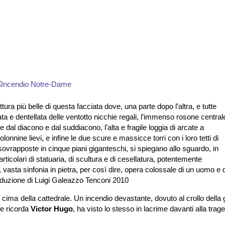
ra più belle di questa facciata dove, una parte dopo l’altra, e tutte
amata e dentellata delle ventotto nicchie regali, l’immenso rosone central
te dal diacono e dal suddiacono, l’alta e fragile loggia di arcate a
lonnine lievi, e infine le due scure e massicce torri con i loro tetti di
sovrapposte in cinque piani giganteschi, si spiegano allo sguardo, in
rticolari di statuaria, di scultura e di cesellatura, potentemente
, vasta sinfonia in pietra, per così dire, opera colossale di un uomo e d
aduzione di Luigi Galeazzo Tenconi 2010
ima della cattedrale. Un incendio devastante, dovuto al crollo della 
me ricorda
Victor Hugo
, ha visto lo stesso in lacrime davanti alla trag