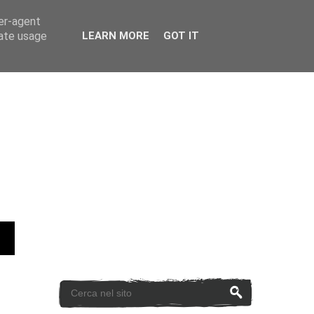
ser-agent
rate usage
LEARN MORE
GOT IT