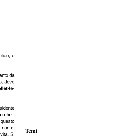
tico, è
tanto da
to, deve
llet-le-
esidente
lo che i
i questo
 non ci
Temi
vità. Si