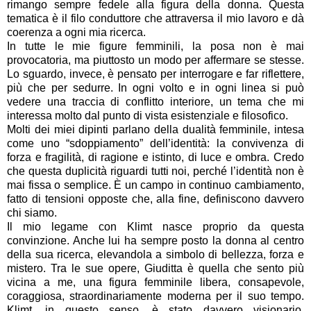
rimango sempre fedele alla figura della donna. Questa
tematica è il filo conduttore che attraversa il mio lavoro e dà
coerenza a ogni mia ricerca.
In tutte le mie figure femminili, la posa non è mai
provocatoria, ma piuttosto un modo per affermare se stesse.
Lo sguardo, invece, è pensato per interrogare e far riflettere,
più che per sedurre. In ogni volto e in ogni linea si può
vedere una traccia di conflitto interiore, un tema che mi
interessa molto dal punto di vista esistenziale e filosofico.
Molti dei miei dipinti parlano della dualità femminile, intesa
come uno “sdoppiamento” dell’identità: la convivenza di
forza e fragilità, di ragione e istinto, di luce e ombra. Credo
che questa duplicità riguardi tutti noi, perché l’identità non è
mai fissa o semplice. È un campo in continuo cambiamento,
fatto di tensioni opposte che, alla fine, definiscono davvero
chi siamo.
Il mio legame con Klimt nasce proprio da questa
convinzione. Anche lui ha sempre posto la donna al centro
della sua ricerca, elevandola a simbolo di bellezza, forza e
mistero. Tra le sue opere, Giuditta è quella che sento più
vicina a me, una figura femminile libera, consapevole,
coraggiosa, straordinariamente moderna per il suo tempo.
Klimt, in questo senso, è stato davvero visionario.