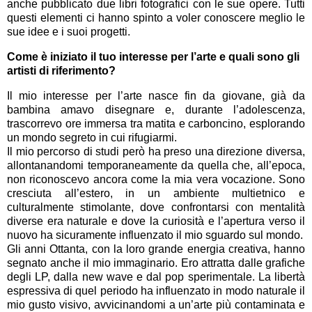
anche pubblicato due libri fotografici con le sue opere. Tutti
questi elementi ci hanno spinto a voler conoscere meglio le
sue idee e i suoi progetti.
Come è iniziato il tuo interesse per l’arte e quali sono gli
artisti di riferimento?
Il mio interesse per l’arte nasce fin da giovane, già da
bambina amavo disegnare e, durante l’adolescenza,
trascorrevo ore immersa tra matita e carboncino, esplorando
un mondo segreto in cui rifugiarmi.
Il mio percorso di studi però ha preso una direzione diversa,
allontanandomi temporaneamente da quella che, all’epoca,
non riconoscevo ancora come la mia vera vocazione. Sono
cresciuta all’estero, in un ambiente multietnico e
culturalmente stimolante, dove confrontarsi con mentalità
diverse era naturale e dove la curiosità e l’apertura verso il
nuovo ha sicuramente influenzato il mio sguardo sul mondo.
Gli anni Ottanta, con la loro grande energia creativa, hanno
segnato anche il mio immaginario. Ero attratta dalle grafiche
degli LP, dalla new wave e dal pop sperimentale. La libertà
espressiva di quel periodo ha influenzato in modo naturale il
mio gusto visivo, avvicinandomi a un’arte più contaminata e