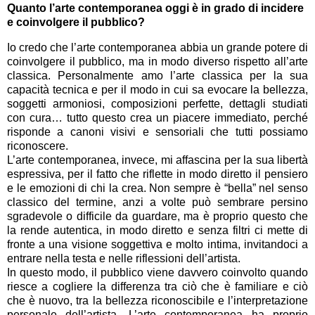
Quanto l’arte contemporanea oggi è in grado di incidere
e coinvolgere il pubblico?
Io credo che l’arte contemporanea abbia un grande potere di
coinvolgere il pubblico, ma in modo diverso rispetto all’arte
classica. Personalmente amo l’arte classica per la sua
capacità tecnica e per il modo in cui sa evocare la bellezza,
soggetti armoniosi, composizioni perfette, dettagli studiati
con cura… tutto questo crea un piacere immediato, perché
risponde a canoni visivi e sensoriali che tutti possiamo
riconoscere.
L’arte contemporanea, invece, mi affascina per la sua libertà
espressiva, per il fatto che riflette in modo diretto il pensiero
e le emozioni di chi la crea. Non sempre è “bella” nel senso
classico del termine, anzi a volte può sembrare persino
sgradevole o difficile da guardare, ma è proprio questo che
la rende autentica, in modo diretto e senza filtri ci mette di
fronte a una visione soggettiva e molto intima, invitandoci a
entrare nella testa e nelle riflessioni dell’artista.
In questo modo, il pubblico viene davvero coinvolto quando
riesce a cogliere la differenza tra ciò che è familiare e ciò
che è nuovo, tra la bellezza riconoscibile e l’interpretazione
personale dell’artista. L’arte contemporanea ha proprio