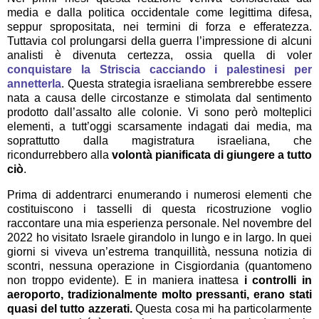
media e dalla politica occidentale come legittima difesa,
seppur spropositata, nei termini di forza e efferatezza.
Tuttavia col prolungarsi della guerra l’impressione di alcuni
analisti è divenuta certezza, ossia quella di voler
conquistare la Striscia cacciando i palestinesi per
annetterla
. Questa strategia israeliana sembrerebbe essere
nata a causa delle circostanze e stimolata dal sentimento
prodotto dall’assalto alle colonie. Vi sono però molteplici
elementi, a tutt’oggi scarsamente indagati dai media, ma
soprattutto dalla magistratura israeliana, che
ricondurrebbero alla
volontà pianificata di giungere a tutto
ciò
.
Prima di addentrarci enumerando i numerosi elementi che
costituiscono i tasselli di questa ricostruzione voglio
raccontare una mia esperienza personale. Nel novembre del
2022 ho visitato Israele girandolo in lungo e in largo. In quei
giorni si viveva un’estrema tranquillità, nessuna notizia di
scontri, nessuna operazione in Cisgiordania (quantomeno
non troppo evidente). E in maniera inattesa
i controlli in
aeroporto, tradizionalmente molto pressanti, erano stati
quasi del tutto azzerati.
Questa cosa mi ha particolarmente