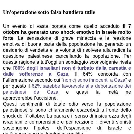
Un'operazione sotto falsa bandiera utile
Un evento di vasta portata come quello accaduto
il 7
ottobre ha generato uno shock emotivo in Israele molto
forte
. La sensazione di grave minaccia e la reazione
emotiva di buona parte della popolazione ha generato un
desiderio di vendetta e la volontà di risolvere alla radice la
questione palestinese cancellando la popolazione. Per
questa ragione a tutt’oggi un sondaggio sconvolgente rivela
che
l’80% degli israeliani non è turbato dalla carestia e
dalle sofferenze a Gaza.
Il 64% concorda con
l’affermazione secondo cui “
non ci sono innocenti a Gaza
” e
per questo il
62% sarebbe favorevole alla deportazione dei
palestinesi da Gaza
e quasi la metà ne
approverebbe l’uccisione.
Questi sentimenti di totale odio verso la popolazione
palestinese si sono chiaramente esacerbati a fronte dello
shock del 7 ottobre. La paura e il senso di insicurezza degli
israeliani è comprensibile e per reazione i ferventi sionisti
sostengono l’ipotesi dell’espansione di Israele e
dell’annessione dei territori in conflitto.