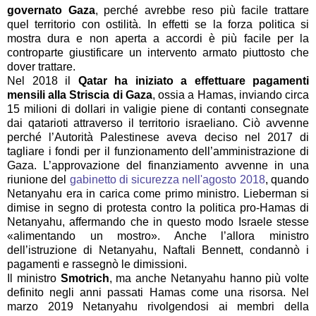
governato Gaza
, perché avrebbe reso più facile trattare
quel territorio con ostilità. In effetti se la forza politica si
mostra dura e non aperta a accordi è più facile per la
controparte giustificare un intervento armato piuttosto che
dover trattare.
Nel 2018 il
Qatar ha iniziato a effettuare pagamenti
mensili alla Striscia di Gaza
, ossia a Hamas, inviando circa
15 milioni di dollari in valigie piene di contanti consegnate
dai qatarioti attraverso il territorio israeliano. Ciò avvenne
perché l’Autorità Palestinese aveva deciso nel 2017 di
tagliare i fondi per il funzionamento dell’amministrazione di
Gaza. L’approvazione del finanziamento avvenne in una
riunione del
gabinetto di sicurezza nell'agosto 2018
, quando
Netanyahu era in carica come primo ministro. Lieberman si
dimise in segno di protesta contro la politica pro-Hamas di
Netanyahu, affermando che in questo modo Israele stesse
«alimentando un mostro». Anche l’allora ministro
dell’istruzione di Netanyahu, Naftali Bennett, condannò i
pagamenti e rassegnò le dimissioni.
Il ministro
Smotrich
, ma anche Netanyahu hanno più volte
definito negli anni passati Hamas come una risorsa. Nel
marzo 2019 Netanyahu rivolgendosi ai membri della