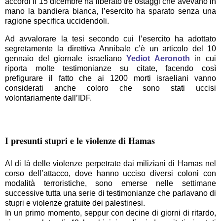
accordi il 15 dicembre ha liberato tre ostaggi che avevano in
mano la bandiera bianca, l’esercito ha sparato senza una
ragione specifica uccidendoli.
Ad avvalorare la tesi secondo cui l’esercito ha adottato
segretamente la direttiva Annibale c’è un articolo del 10
gennaio del giornale israeliano
Yediot Aeronoth
in cui
riporta molte testimonianze su citate, facendo così
prefigurare il fatto che ai 1200 morti israeliani vanno
considerati anche coloro che sono stati uccisi
volontariamente dall’IDF.
I presunti stupri e le violenze di Hamas
Al di là delle violenze perpetrate dai miliziani di Hamas nel
corso dell’attacco, dove hanno ucciso diversi coloni con
modalità terroristiche, sono emerse nelle settimane
successive tutta una serie di testimonianze che parlavano di
stupri e violenze gratuite dei palestinesi.
In un primo momento, seppur con decine di giorni di ritardo,