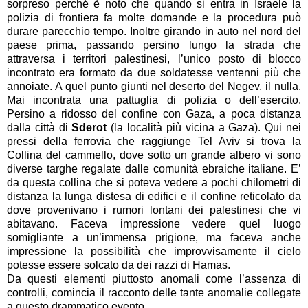
sorpreso perché è noto che quando si entra in Israele la
polizia di frontiera fa molte domande e la procedura può
durare parecchio tempo. Inoltre girando in auto nel nord del
paese prima, passando persino lungo la strada che
attraversa i territori palestinesi, l’unico posto di blocco
incontrato era formato da due soldatesse ventenni più che
annoiate. A quel punto giunti nel deserto del Negev, il nulla.
Mai incontrata una pattuglia di polizia o dell’esercito.
Persino a ridosso del confine con Gaza, a poca distanza
dalla città di
Sderot
(la località più vicina a Gaza). Qui nei
pressi della ferrovia che raggiunge Tel Aviv si trova la
Collina del cammello, dove sotto un grande albero vi sono
diverse targhe regalate dalle comunità ebraiche italiane. E’
da questa collina che si poteva vedere a pochi chilometri di
distanza la lunga distesa di edifici e il confine reticolato da
dove provenivano i rumori lontani dei palestinesi che vi
abitavano. Faceva impressione vedere quel luogo
somigliante a un’immensa prigione, ma faceva anche
impressione la possibilità che improvvisamente il cielo
potesse essere solcato da dei razzi di Hamas.
Da questi elementi piuttosto anomali come l’assenza di
controlli, comincia il racconto delle tante anomalie collegate
a questo drammatico evento.