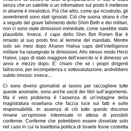
senza che un satellite o un informatore sul posto li mettesse
in allarme è irrealistico. Più che altro, come qui ricostruito, gli
avvertimenti sono stati ignorati. Ciò che suona strano è che
a seguito del grave fallimento dello Shim Beth e dei militari,
non ci sono state dimissioni immediate, come sarebbe stato
plausibile. Invece, il capo dello Shin Bet Ronen Bar è
rimasto al suo posto fino al termine del mandato. Mentre
solo sei mesi dopo Aharon Haliva capo dell’intelligence
militare ha rassegnato le dimissioni. Allo stesso modo Herzi
Halevi, capo di stato maggiore dell’esercito si è dimesso un
anno e mezzo dopo. E’ chiaro che se i propri dirigenti
falliscono, per incompetenza o sottovalutazione, andrebbero
subito rimossi: invece…
Ci sono diversi giornalisti al lavoro per raccogliere tutte
queste anomalie, sono anche usciti dei libri sull’argomento.
Ma il vero problema è l’assenza di un’indagine della
magistratura israeliana che faccia luce sui fatti e sulle
responsabilità. In assenza di ciò tutto questo discorso
rimane un’opinione interessate in attesa di possibili
conferme. Conferme che potrebbero essere disvelate solo
nel caso in cui la traiettoria politica di Israele fosse costretta