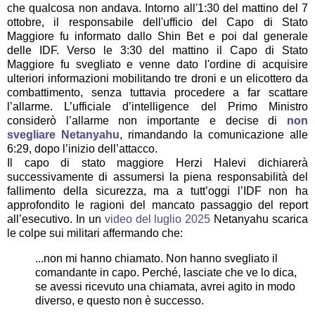
che qualcosa non andava. Intorno all'1:30 del mattino del 7
ottobre, il responsabile dell'ufficio del Capo di Stato
Maggiore fu informato dallo Shin Bet e poi dal generale
delle IDF. Verso le 3:30 del mattino il Capo di Stato
Maggiore fu svegliato e venne dato l'ordine di acquisire
ulteriori informazioni mobilitando tre droni e un elicottero da
combattimento, senza tuttavia procedere a far scattare
l’allarme. L’ufficiale d’intelligence del Primo Ministro
considerò l’allarme non importante e decise di
non
svegliare Netanyahu
, rimandando la comunicazione alle
6:29, dopo l’inizio dell’attacco.
Il capo di stato maggiore Herzi Halevi dichiarerà
successivamente di assumersi la piena responsabilità del
fallimento della sicurezza, ma a tutt’oggi l’IDF non ha
approfondito le ragioni del mancato passaggio del report
all’esecutivo. In un
video del luglio 2025
Netanyahu scarica
le colpe sui militari affermando che:
...non mi hanno chiamato. Non hanno svegliato il
comandante in capo. Perché, lasciate che ve lo dica,
se avessi ricevuto una chiamata, avrei agito in modo
diverso, e questo non è successo.