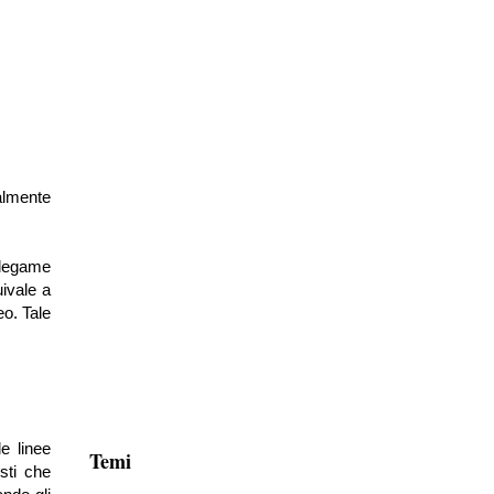
almente
e legame
uivale a
eo. Tale
e linee
Temi
sti che