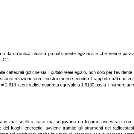
 da un’antica ritualità probabilmente egiziana e che venne parzi
a.C.).
le cattedrali gotiche sia il
cubito reale egizio
, non solo per l’evident
ressante relazione con il nostro metro secondo il rapporto π/6 che eq
 = 2,618 la cui radice quadrata equivale a 1,6180 ossia il numero aur
nivano mai scelti a caso ma seguivano un legame ancestrale con l
 dei luoghi energetici avviene tramite gli strumenti dei radioestesi