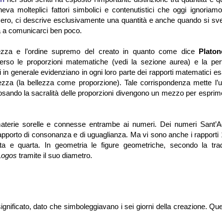
eva molteplici fattori simbolici e contenutistici che oggi ignoriam
umero, ci descrive esclusivamente una quantità e anche quando si sve
ua a comunicarci ben poco.
lezza e l’ordine supremo del creato in quanto come dice
Platon
verso le proporzioni matematiche (vedi la sezione aurea) e la per
i in generale evidenziano in ogni loro parte dei rapporti matematici es
lezza (la bellezza come proporzione). Tale corrispondenza mette l’
sposando la sacralità delle proporzioni divengono un mezzo per esprim
materie sorelle e connesse entrambe ai numeri. Dei numeri Sant’A
pporto di consonanza e di uguaglianza. Ma vi sono anche i rapporti 1
inta e quarta. In geometria le figure geometriche, secondo la trad
Logos
tramite il suo diametro.
significato, dato che simboleggiavano i sei giorni della creazione. Qu