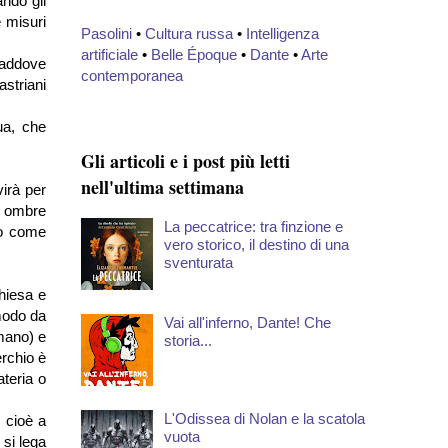
ando gli
e misuri
Pasolini
•
Cultura russa
•
Intelligenza
artificiale
•
Belle Époque
•
Dante
•
Arte
 laddove
contemporanea
striani
ua, che
Gli articoli e i post più letti
nell'ultima settimana
virà per
le ombre
La peccatrice: tra finzione e
o come
vero storico, il destino di una
sventurata
chiesa e
 modo da
Vai all'inferno, Dante! Che
umano) e
storia...
erchio è
ateria o
L'Odissea di Nolan e la scatola
, cioè a
vuota
 si lega