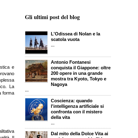
Gli ultimi post del blog
L'Odissea di Nolan e la
scatola vuota
...
Antonio Fontanesi
stica e
conquista il Giappone: oltre
200 opere in una grande
 provano
mostra tra Kyoto, Tokyo e
mplessa
Nagoya
ico. La
...
la forma
Coscienza: quando
l'intelligenza artificiale si
confronta con il mistero
della vita
...
itativa
Dal mito della Dolce Vita ai
lità. Il