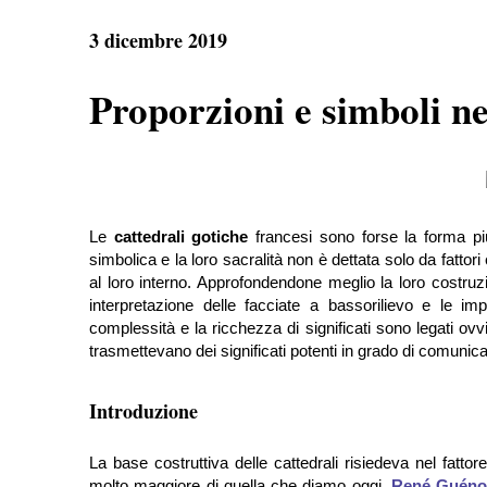
e
t
e
r
b
s
g
e
3 dicembre 2019
o
A
r
o
p
a
k
p
m
Proporzioni e simboli ne
Le
cattedrali gotiche
francesi sono forse la forma più
simbolica e la loro sacralità non è dettata solo da fattor
al loro interno. Approfondendone meglio la loro costru
interpretazione delle facciate a bassorilievo e le im
complessità e la ricchezza di significati sono legati ovv
trasmettevano dei significati potenti in grado di comunic
Introduzione
La base costruttiva delle cattedrali risiedeva nel fattor
molto maggiore di quella che diamo oggi.
René Guén