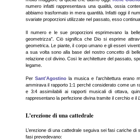
numero infatti rappresentava una qualità, ossia conten
abbiamo trasformato in mera quantità. Infatti oggi il n
svariate proporzioni utilizzate nel passato, esso contin
Il numero e le sue proporzioni esprimevano la bel
geometrizza”. Ciò significa che Dio si esprime attra
geometrica. Le piante, il corpo umano e gli esseri vivent
a sua volta sono alla base del nostro concetto di bel
relazione col divino. Così le architetture del passato, 
legame.
Per
Sant’Agostino
la musica e l’architettura erano 
ammirava il rapporto 1:1 perché considerato come un ra
e 3:4 assimilabili ai rapporti musicali di ottava, qu
rappresentano la perfezione divina tramite il cerchio e il
L’erezione di una cattedrale
L’erezione di una cattedrale seguiva sei fasi cariche di 
fasi prevedevano: