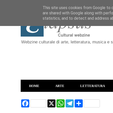
This site uses cookies from Google to de
are shared with Google along with perfo
statistics, and to detect and address a
Webzine culturale di arte, letteratura, musica e 
HOME
ARTE
LETTERATURA
F
X
W
T
S
a
h
e
h
c
a
l
a