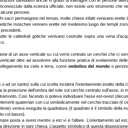
brazioni sarebbero anche in grado di interagire con le persone alter
riconosciute dalla scienza ufficiale, non esiste uno strumento che n
a alcune persone.
ghi sacri permangono nel tempo, molte chiese infatti venivano erette
antiche moschee vennero erette nel medesimo luogo dei templi zoroa
e precedenti.
utte le cattedrali gotiche venivano costruite sopra una vena d’acq
co.
zione di un asse verticale su cui verrà centrato un cerchio che ci ser
verticale oltre ad assolvere alla funzione pratica di svelamento del
collegamento tra cielo e terra, come
ombelico del mondo
o persin
ca o ad un santo) sulla cui scelta inciderà l’orientamento esatto della 
ata la proiezione dell’ombra del sole sul cerchio centrato sull’asse, in
al tramonto. Così facendo si poteva individuare l’asse est-ovest (dec
 elementi quaternari con cui simbolicamente nel cerchio tracciato (il c
este) veniva eseguita la quadratura (il quadrato è il simbolo della m
alto col basso).
mpre posta a ovest mentre a est vi è l’altare. L’orientamento ad est
ta direzione in ogni chiesa. L’aspetto simbolico di questa disposizione