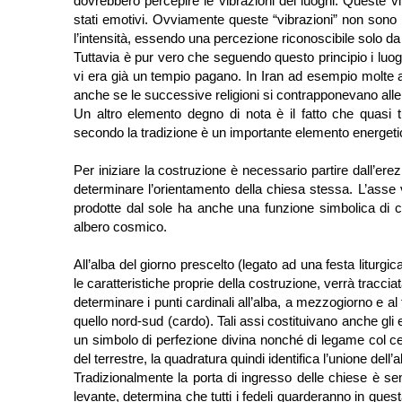
dovrebbero percepire le vibrazioni dei luoghi. Queste vi
stati emotivi. Ovviamente queste “vibrazioni” non sono 
l’intensità, essendo una percezione riconoscibile solo d
Tuttavia è pur vero che seguendo questo principio i luo
vi era già un tempio pagano. In Iran ad esempio molte 
anche se le successive religioni si contrapponevano all
Un altro elemento degno di nota è il fatto che quasi t
secondo la tradizione è un importante elemento energeti
Per iniziare la costruzione è necessario partire dall’ere
determinare l’orientamento della chiesa stessa. L’asse 
prodotte dal sole ha anche una funzione simbolica di 
albero cosmico.
All’alba del giorno prescelto (legato ad una festa liturgi
le caratteristiche proprie della costruzione, verrà tracci
determinare i punti cardinali all’alba, a mezzogiorno e 
quello nord-sud (cardo). Tali assi costituivano anche gli
un simbolo di perfezione divina nonché di legame col cel
del terrestre, la quadratura quindi identifica l’unione dell’
Tradizionalmente la porta di ingresso delle chiese è se
levante, determina che tutti i fedeli guarderanno in ques