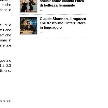
social: come cambia l’idea
o e che
di bellezza femminile
...
lano le
Claude Shannon, il ragazzo
che trasformò l’interruttore
e
: “Dio
in linguaggio
fezione
...
atti che
uomo in
ere tale
gostino
:2, 2:3
izione,
este sei