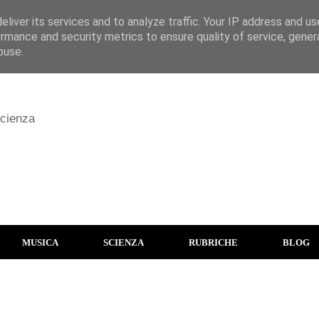
liver its services and to analyze traffic. Your IP address and u
rmance and security metrics to ensure quality of service, gene
buse.
scienza
MUSICA
SCIENZA
RUBRICHE
BLOG