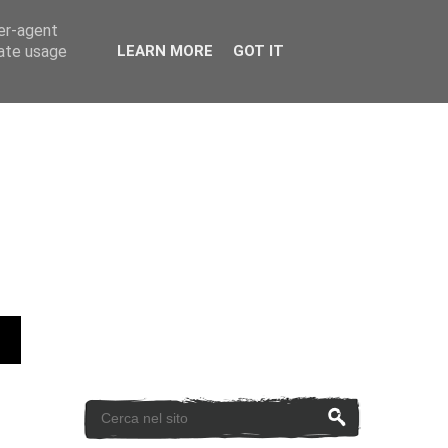
ser-agent
rate usage
LEARN MORE
GOT IT