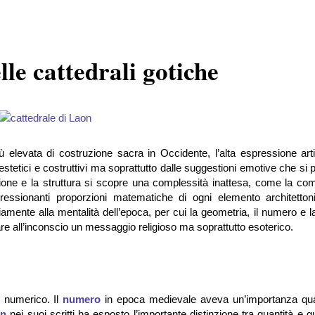
lle cattedrali gotiche
 elevata di costruzione sacra in Occidente, l’alta espressione arti
i estetici e costruttivi ma soprattutto dalle suggestioni emotive che si
zione e la struttura si scopre una complessità inattesa, come la co
pressionanti proporzioni matematiche di ogni elemento architetton
iamente alla mentalità dell’epoca, per cui la geometria, il numero e 
are all’inconscio un messaggio religioso ma soprattutto esoterico.
e numerico. Il
numero
in epoca medievale aveva un’importanza qual
on
nei suoi scritti ha esposto l’importante distinzione tra quantità e qua