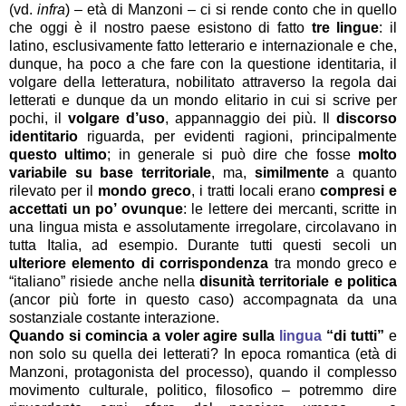
(vd.
infra
) – età di Manzoni – ci si rende conto che in quello
che oggi è il nostro paese esistono di fatto
tre lingue
: il
latino, esclusivamente fatto letterario e internazionale e che,
dunque, ha poco a che fare con la questione identitaria, il
volgare della letteratura, nobilitato attraverso la regola dai
letterati e dunque da un mondo elitario in cui si scrive per
pochi, il
volgare d’uso
, appannaggio dei più. Il
discorso
identitario
riguarda, per evidenti ragioni, principalmente
questo ultimo
; in generale si può dire che fosse
molto
variabile su base territoriale
, ma,
similmente
a quanto
rilevato per il
mondo greco
, i tratti locali erano
compresi e
accettati un po’ ovunque
: le lettere dei mercanti, scritte in
una lingua mista e assolutamente irregolare, circolavano in
tutta Italia, ad esempio. Durante tutti questi secoli un
ulteriore elemento di corrispondenza
tra mondo greco e
“italiano” risiede anche nella
disunità territoriale
e politica
(ancor più forte in questo caso) accompagnata da una
sostanziale costante interazione.
Quando si comincia a voler agire sulla
lingua
“di tutti”
e
non solo su quella dei letterati? In epoca romantica (età di
Manzoni, protagonista del processo), quando il complesso
movimento culturale, politico, filosofico – potremmo dire