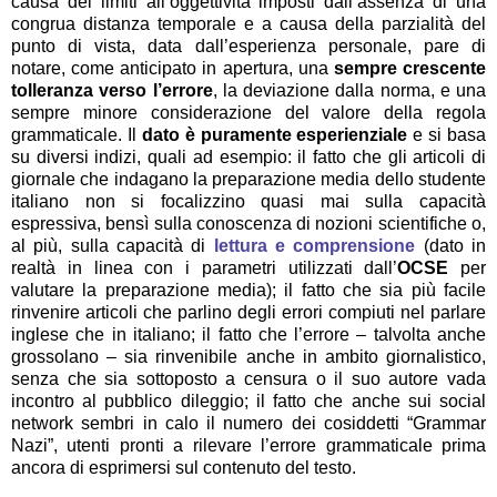
causa dei limiti all’oggettività imposti dall’assenza di una
congrua distanza temporale e a causa della parzialità del
punto di vista, data dall’esperienza personale, pare di
notare, come anticipato in apertura, una
sempre crescente
tolleranza verso l’errore
, la deviazione dalla norma, e una
sempre minore considerazione del valore della regola
grammaticale. Il
dato è puramente esperienziale
e si basa
su diversi indizi, quali ad esempio: il fatto che gli articoli di
giornale che indagano la preparazione media dello studente
italiano non si focalizzino quasi mai sulla capacità
espressiva, bensì sulla conoscenza di nozioni scientifiche o,
al più, sulla capacità di
lettura e comprensione
(dato in
realtà in linea con i parametri utilizzati dall’
OCSE
per
valutare la preparazione media); il fatto che sia più facile
rinvenire articoli che parlino degli errori compiuti nel parlare
inglese che in italiano; il fatto che l’errore – talvolta anche
grossolano – sia rinvenibile anche in ambito giornalistico,
senza che sia sottoposto a censura o il suo autore vada
incontro al pubblico dileggio; il fatto che anche sui social
network sembri in calo il numero dei cosiddetti “Grammar
Nazi”, utenti pronti a rilevare l’errore grammaticale prima
ancora di esprimersi sul contenuto del testo.