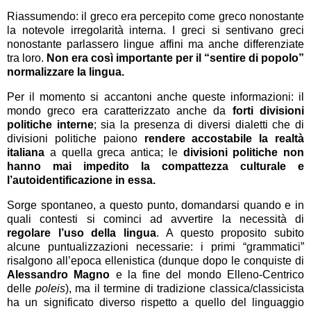
Riassumendo: il greco era percepito come greco nonostante
la notevole irregolarità interna. I greci si sentivano greci
nonostante parlassero lingue affini ma anche differenziate
tra loro.
Non era così importante per il “sentire di popolo”
normalizzare la lingua.
Per il momento si accantoni anche queste informazioni: il
mondo greco era caratterizzato anche da
forti divisioni
politiche interne
; sia la presenza di diversi dialetti che di
divisioni politiche paiono
rendere accostabile la realtà
italiana
a quella greca antica; le
divisioni politiche non
hanno mai impedito la compattezza culturale e
l’autoidentificazione in essa.
Sorge spontaneo, a questo punto, domandarsi quando e in
quali contesti si cominci ad avvertire la necessità di
regolare l’uso della lingua
. A questo proposito subito
alcune puntualizzazioni necessarie: i primi “grammatici”
risalgono all’epoca ellenistica (dunque dopo le conquiste di
Alessandro Magno
e la fine del mondo Elleno-Centrico
delle
poleis
), ma il termine di tradizione classica/classicista
ha un significato diverso rispetto a quello del linguaggio