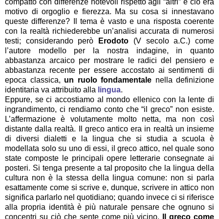
compatto con differenze notevoli rispetto agli “altri” e ciò era
motivo di orgoglio e fierezza. Ma su cosa si innestavano
queste differenze? Il tema è vasto e una risposta coerente
con la realtà richiederebbe un’analisi accurata di numerosi
testi; considerando però
Erodoto
(V secolo a.C.) come
l’autore modello per la nostra indagine, in quanto
abbastanza arcaico per mostrare le radici del
pensiero e
abbastanza recente per essere accostato ai sentimenti di
epoca classica,
un ruolo fondamentale
nella definizione
identitaria va attribuito alla
lingua
.
Eppure, se ci accostiamo al mondo ellenico con la lente di
ingrandimento, ci rendiamo conto che “il greco” non esiste.
L’affermazione è volutamente molto netta, ma non così
distante dalla realtà. Il greco antico era in realtà un insieme
di diversi dialetti e la lingua che si studia a scuola è
modellata solo su uno di essi, il greco attico, nel quale sono
state composte le principali opere letterarie consegnate ai
posteri. Si tenga presente a tal proposito che la lingua della
cultura non è la stessa della lingua comune: non si parla
esattamente come si scrive e, dunque, scrivere in attico non
significa parlarlo nel quotidiano; quando invece ci si riferisce
alla propria identità è più naturale pensare che ognuno si
concentri su ciò che sente come più vicino.
Il greco come