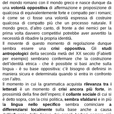
del mondo romano con il mondo greco e nasce dunque da
una
volontà oppositiva
di affermazione e proposizione di
qualcosa di equivalentemente forte e compatto per i romani;
è come se ci fosse una volontà espressa di costruire
qualcosa di compatto più che un processo naturale. Il
mondo greco, d’altro canto, di fronte a dei nemici per la
prima volta davvero competitivi potrebbe aver avvertito la
necessità di ribadire la propria identità.
Il movente di questo momento di regolazione dunque
sembra essere una
crisi oppositiva
. Gli
studi
antropologici
della seconda metà del XX secolo (Fabietti
per esempio) sembrano confermare che la costruzione
dell’identità etnica - che è possibile si basi anche sulla
lingua - è su base oppositiva: c’è bisogno di definirsi in
maniera sicura e determinata quando si entra in confronto
con l’altro.
Il momento in cui la grammatica acquista
rilevanza tra i
letterati
è un momento di
crisi ancora più forte
, in
prossimità della fine dell’impero; il
collante sociale
di cui si
è detto sopra, con la crisi politica,
sembra sfaldarsi
e in più
l
a lingua nello specifico
sembra cominciare
a
differenziarsi localmente
sulla base anche a causa