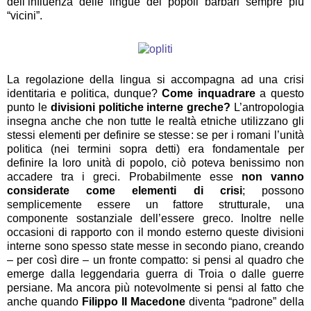
dell’influenza delle lingue dei popoli barbari sempre più
“vicini”.
La regolazione della lingua si accompagna ad una crisi
identitaria e politica, dunque?
Come inquadrare
a questo
punto le
divisioni politiche interne greche?
L’antropologia
insegna anche che non tutte le realtà etniche utilizzano gli
stessi elementi per definire se stesse: se per i romani l’unità
politica (nei termini sopra detti) era fondamentale per
definire la loro unità di popolo, ciò poteva benissimo non
accadere tra i greci. Probabilmente esse
non vanno
considerate come elementi di crisi
; possono
semplicemente essere un fattore strutturale, una
componente sostanziale dell’essere greco. Inoltre nelle
occasioni di rapporto con il mondo esterno queste divisioni
interne sono spesso state messe in secondo piano, creando
– per così dire – un fronte compatto: si pensi al quadro che
emerge dalla leggendaria guerra di Troia o dalle guerre
persiane. Ma ancora più notevolmente si pensi al fatto che
anche quando
Filippo II Macedone
diventa “padrone” della