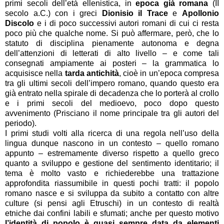
primi secoli dell’età ellenistica, in
epoca già romana
(II
secolo a.C.) con i greci
Dionisio il Trace
e
Apollonio
Discolo
e i di poco successivi autori romani di cui ci resta
poco più che qualche nome. Si può affermare, però, che lo
statuto di disciplina pienamente autonoma e degna
dell’attenzioni di letterati di alto livello – e come tali
consegnati ampiamente ai posteri – la grammatica lo
acquisisce nella
tarda antichità
, cioè in un’epoca compresa
tra gli ultimi secoli dell’impero romano, quando questo era
già entrato nella spirale di decadenza che lo porterà al crollo
e i primi secoli del medioevo, poco dopo questo
avvenimento (Prisciano il nome principale tra gli autori del
periodo).
I primi studi volti alla ricerca di una regola nell’uso della
lingua dunque nascono in un contesto – quello romano
appunto – estremamente diverso rispetto a quello greco
quanto a sviluppo e gestione del sentimento identitario; il
tema è molto vasto e richiederebbe una trattazione
approfondita riassumibile in questi pochi tratti: il popolo
romano nasce e si sviluppa da subito a contatto con altre
culture (si pensi agli Etruschi) in un contesto di realtà
etniche dai confini labili e sfumati; anche per questo motivo
l’identità di popolo è quasi sempre data da elementi