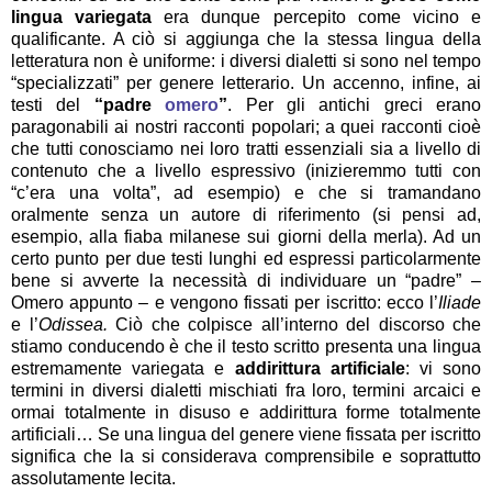
lingua variegata
era dunque percepito come vicino e
qualificante. A ciò si aggiunga che la stessa lingua della
letteratura non è uniforme: i diversi dialetti si sono nel tempo
“specializzati” per genere letterario. Un accenno, infine, ai
testi del
“padre
omero
”
. Per gli antichi greci erano
paragonabili ai nostri racconti popolari; a quei racconti cioè
che tutti conosciamo nei loro tratti essenziali sia a livello di
contenuto che a livello espressivo (inizieremmo tutti con
“c’era una volta”, ad esempio) e che si tramandano
oralmente senza un autore di riferimento (si pensi ad,
esempio, alla fiaba milanese sui giorni della merla). Ad un
certo punto per due testi lunghi ed espressi particolarmente
bene si avverte la necessità di individuare un “padre” –
Omero appunto – e vengono fissati per iscritto: ecco l’
Iliade
e l’
Odissea.
Ciò che colpisce all’interno del discorso che
stiamo conducendo è che il testo scritto presenta una lingua
estremamente variegata e
addirittura artificiale
: vi sono
termini in diversi dialetti mischiati fra loro, termini arcaici e
ormai totalmente in disuso e addirittura forme totalmente
artificiali… Se una lingua del genere viene fissata per iscritto
significa che la si considerava comprensibile e soprattutto
assolutamente lecita.