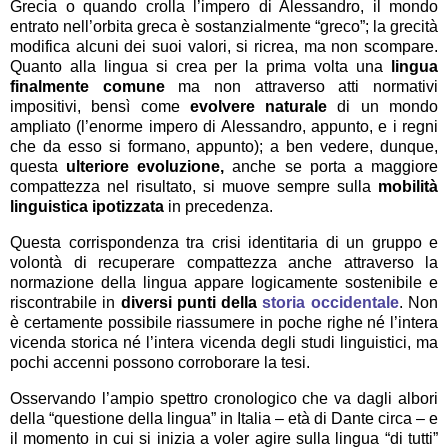
Grecia o quando crolla l’impero di Alessandro, il mondo
entrato nell’orbita greca è sostanzialmente “greco”; la grecità
modifica alcuni dei suoi valori, si ricrea, ma non scompare.
Quanto alla lingua si crea per la prima volta una
lingua
finalmente comune
ma non attraverso atti normativi
impositivi, bensì come
evolvere naturale
di un mondo
ampliato (l’enorme impero di Alessandro, appunto, e i regni
che da esso si formano, appunto); a ben vedere, dunque,
questa
ulteriore evoluzione,
anche se porta a maggiore
compattezza nel risultato, si muove sempre sulla
mobilità
linguistica ipotizzata
in precedenza.
Questa corrispondenza tra crisi identitaria di un gruppo e
volontà di recuperare compattezza anche attraverso la
normazione della lingua appare logicamente sostenibile e
riscontrabile in
diversi punti della
storia occidentale
. Non
è certamente possibile riassumere in poche righe né l’intera
vicenda storica né l’intera vicenda degli studi linguistici, ma
pochi accenni possono corroborare la tesi.
Osservando l’ampio spettro cronologico che va dagli albori
della “questione della lingua” in Italia – età di Dante circa – e
il momento in cui si inizia a voler agire sulla lingua “di tutti”