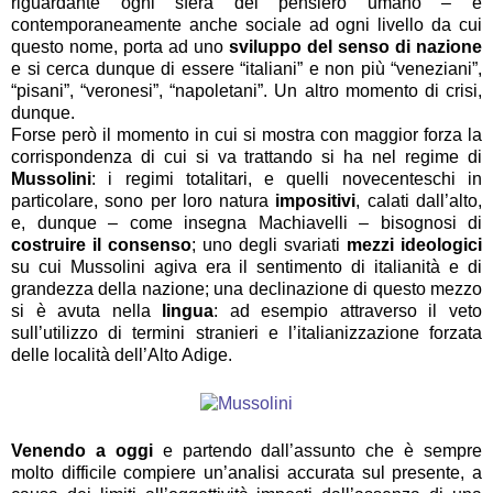
riguardante ogni sfera del pensiero umano – e
contemporaneamente anche sociale ad ogni livello da cui
questo nome, porta ad uno
sviluppo del senso di nazione
e si cerca dunque di essere “italiani” e non più “veneziani”,
“pisani”, “veronesi”, “napoletani”. Un altro momento di crisi,
dunque.
Forse però il momento in cui si mostra con maggior forza la
corrispondenza di cui si va trattando si ha nel regime di
Mussolini
: i regimi totalitari, e quelli novecenteschi in
particolare, sono per loro natura
impositivi
, calati dall’alto,
e, dunque – come insegna Machiavelli – bisognosi di
costruire il consenso
; uno degli svariati
mezzi ideologici
su cui Mussolini agiva era il sentimento di italianità e di
grandezza della nazione; una declinazione di questo mezzo
si è avuta nella
lingua
: ad esempio attraverso il veto
sull’utilizzo di termini stranieri e l’italianizzazione forzata
delle località dell’Alto Adige.
Venendo a oggi
e partendo dall’assunto che è sempre
molto difficile compiere un’analisi accurata sul presente, a