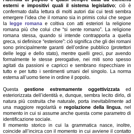
esterni e impositivi quali il sistema legislativo
; ciò è
confermato dalla lettura di molti autori dai cui testi sembra
emergere l’idea che il romano sia in primis colui che segue
la
legge romana
e coltiva con atti esteriori la religione
romana più che colui che “si sente romano”. La religione
romana stessa, quando si intende contrapporla a quella
greca, si definisce “esteriore”: ciò significa che gli dei romani
sono principalmente garanti dell’ordine pubblico (protettori
delle leggi e dello stato), mentre quelli greci, pur avendo
formalmente le stesse prerogative, nei miti sono spesso
agitati da passioni e capricci e sembrano rispecchiare in
tutto e per tutto i sentimenti umani del singolo. La norma
esterna all’uomo tiene in ordine il popolo.
Questa
gestione estremamente oggettivizzata
ed
esteriorizzata dell’identità e, dunque, sembra lecito dirlo, di
natura più costruita che naturale, porta inevitabilmente ad
una maggiore regolarità e
regolazione della lingua
, nel
momento in cui si assume anche questa come parametro di
identificazione sociale.
Il momento storico in cui la grammatica nasce, inoltre,
coincide all’incirca con il momento in cui avviene il contatto