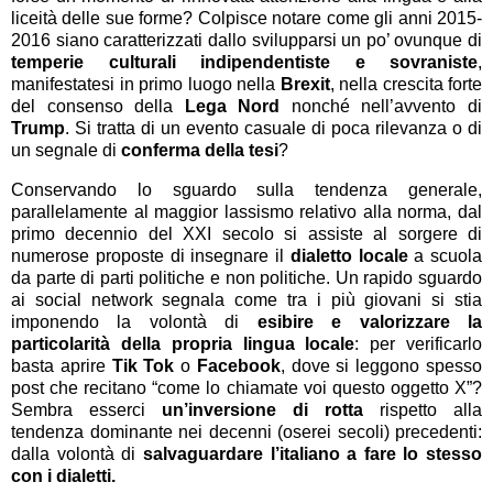
liceità delle sue forme? Colpisce notare come gli anni 2015-
2016 siano caratterizzati dallo svilupparsi un po’ ovunque di
temperie culturali
indipendentiste e sovraniste
,
manifestatesi in primo luogo nella
Brexit
, nella crescita forte
del consenso della
Lega Nord
nonché nell’avvento di
Trump
. Si tratta di un evento casuale di poca rilevanza o di
un segnale di
conferma della tesi
?
Conservando lo sguardo sulla tendenza generale,
parallelamente al maggior lassismo relativo alla norma, dal
primo decennio del XXI secolo si assiste al sorgere di
numerose proposte di insegnare il
dialetto locale
a scuola
da parte di parti politiche e non politiche. Un rapido sguardo
ai social network segnala come tra i più giovani si stia
imponendo la volontà di
esibire e valorizzare la
particolarità della propria lingua locale
: per verificarlo
basta aprire
Tik Tok
o
Facebook
, dove si leggono spesso
post che recitano “come lo chiamate voi questo oggetto X”?
Sembra esserci
un’inversione di rotta
rispetto alla
tendenza dominante nei decenni (oserei secoli) precedenti:
dalla volontà di
salvaguardare l’italiano a fare lo stesso
con i dialetti.