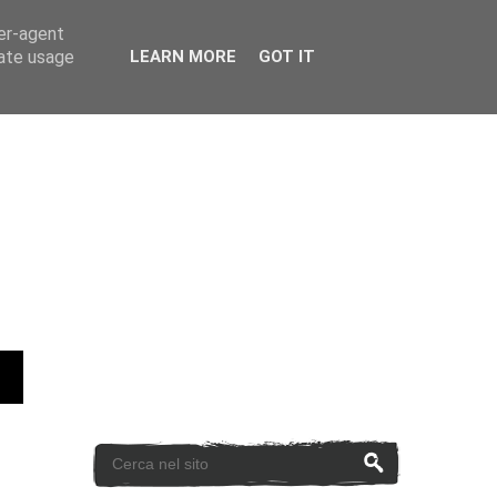
ser-agent
rate usage
LEARN MORE
GOT IT