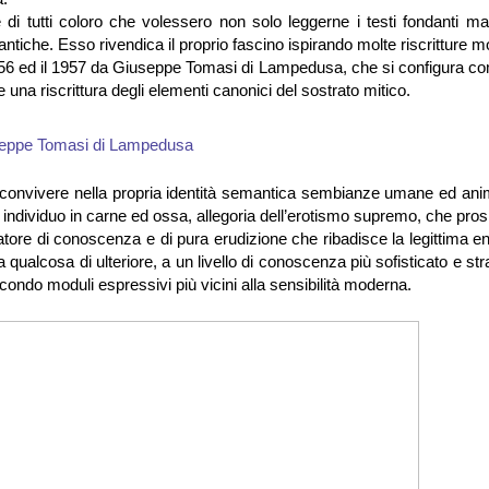
di tutti coloro che volessero non solo leggerne i testi fondanti m
antiche. Esso rivendica il proprio fascino ispirando molte riscritture 
1956 ed il 1957 da Giuseppe Tomasi di Lampedusa, che si configura c
una riscrittura degli elementi canonici del sostrato mitico.
r convivere nella propria identità semantica sembianze umane ed anim
ndividuo in carne ed ossa, allegoria dell’erotismo supremo, che pros
tore di conoscenza e di pura erudizione che ribadisce la legittima en
 qualcosa di ulteriore, a un livello di conoscenza più sofisticato e stra
ndo moduli espressivi più vicini alla sensibilità moderna.