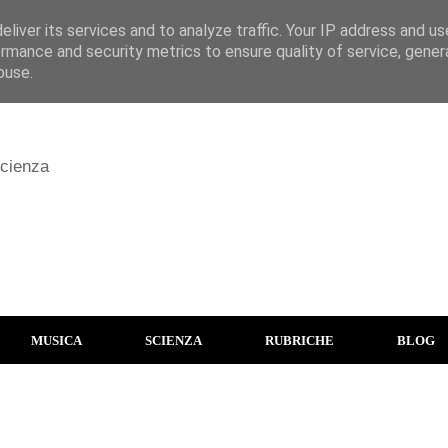
liver its services and to analyze traffic. Your IP address and u
rmance and security metrics to ensure quality of service, gene
buse.
scienza
MUSICA
SCIENZA
RUBRICHE
BLOG