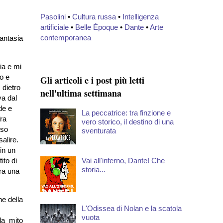
Pasolini
•
Cultura russa
•
Intelligenza
artificiale
•
Belle Époque
•
Dante
•
Arte
contemporanea
antasia
ia e mi
ro e
Gli articoli e i post più letti
 dietro
nell'ultima settimana
va dal
de e
La peccatrice: tra finzione e
fra
vero storico, il destino di una
sso
sventurata
alire.
in un
Vai all'inferno, Dante! Che
ito di
storia...
ra una
ne della
L'Odissea di Nolan e la scatola
vuota
da mito