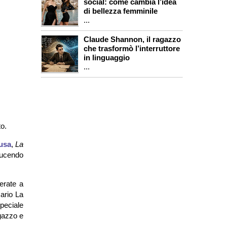
social: come cambia l’idea
di bellezza femminile
...
Claude Shannon, il ragazzo
che trasformò l’interruttore
in linguaggio
...
to.
usa
,
La
oducendo
erate a
sario La
speciale
agazzo e