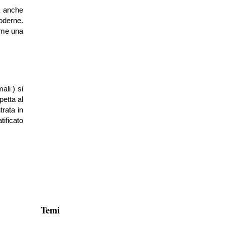
a anche
moderne.
ome una
ali ) si
petta al
trata in
tificato
Temi