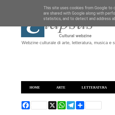
This site uses cookies from Google to de
are shared with Google along with perfo
statistics, and to detect and address a
Webzine culturale di arte, letteratura, musica e 
HOME
ARTE
LETTERATURA
F
X
W
T
S
a
h
e
h
c
a
l
a