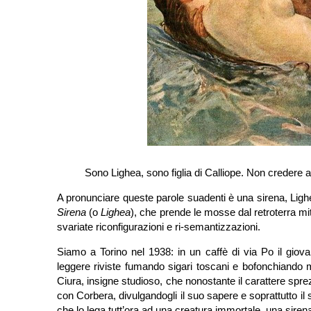
Sono Lighea, sono figlia di Calliope. Non credere 
A pronunciare queste parole suadenti è una sirena, Ligh
Sirena
(o
Lighea
), che prende le mosse dal retroterra mit
svariate riconfigurazioni e ri-semantizzazioni.
Siamo a Torino nel 1938: in un caffè di via Po il giov
leggere riviste fumando sigari toscani e bofonchiando m
Ciura, insigne studioso, che nonostante il carattere spre
con Corbera, divulgandogli il suo sapere e soprattutto i
che lo lega tutt’ora ad una creatura immortale, una siren