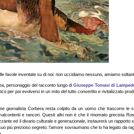
alle favole inventate su di noi: non uccidiamo nessuno, amiamo soltan
ea, personaggio del racconto lungo di
Giuseppe Tomasi di Lamped
ico per poi evolversi in un mito del tutto convertito e rivitalizzato pr
ane giornalista Corbera resta colpito da un uomo che trascorre le s
alcontenti e rancori. Questi altri non è che il rinomato grecista Ro
zzante ed il divario culturale e generazionale, instaurerà un rapporto 
l suo più prezioso segreto: l’amore sovraumano che lo ha legato da r
a.