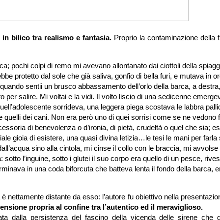
o in bilico tra realismo e fantasia.
Proprio la contaminazione della f
ca; pochi colpi di remo mi avevano allontanato dai ciottoli della spiagg
e protetto dal sole che già saliva, gonfio di bella furi, e mutava in o
uando sentii un brusco abbassamento dell’orlo della barca, a destra,
er salire. Mi voltai e la vidi. Il volto liscio di una sedicenne emerge
ell’adolescente sorrideva, una leggera piega scostava le labbra palli
e quelli dei cani. Non era però uno di quei sorrisi come se ne vedono 
essoria di benevolenza o d’ironia, di pietà, crudeltà o quel che sia; e
e gioia di esistere, una quasi divina letizia…le tesi le mani per farla s
l’acqua sino alla cintola, mi cinse il collo con le braccia, mi avvolse 
sotto l’inguine, sotto i glutei il suo corpo era quello di un pesce, rivest
nava in una coda biforcuta che batteva lenta il fondo della barca, e
 nettamente distante da esso: l’autore fu obiettivo nella presentazio
ensione propria al confine tra l’autentico ed il meraviglioso.
ata dalla persistenza del fascino della vicenda delle sirene che 