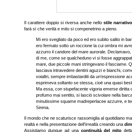
Il carattere doppio si riversa anche nello
stile narrativ
farà sì che verità e mito si compenetrino a pieno.
Mi ero svegliato da poco ed ero subito salito in bar
ero fermato sotto un roccione la cui ombra mi avrebb
azzurro il candore del mare aurorale. Declamavo, q
di me, come se qualcheduno vi si fosse aggrappato p
mare, due piccole mani stringevano il fasciame. Qu
lasciava intravedere dentini aguzzi e bianchi, com
voialtri, sempre imbastarditi da un’espressione acc
esprimeva soltanto se stessa, cioè una quasi bestial
Ma essa, con stupefacente vigoria emerse diritta dal
profumo mai sentito, si lasciò scivolare nella barca: 
minutissime squame madreperlacee azzurre, e termi
Sirena.
Il mondo che ne scaturisce rassomiglia al quotidiano ma è
realtà e nella presentazione dell’irrealtà creando una
dim
Assistiamo dunque ad una
continuità del mito
dett