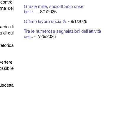
contro,
Grazie mille, socio!!! Solo cose
nna del
belle...
- 8/1/2026
Ottimo lavoro socia 💪
- 8/1/2026
uardo di
Tra le numerose segnalazioni dell'attività
a
di cui
del...
- 7/26/2026
retorica
ertere,
ossibile
uscetta