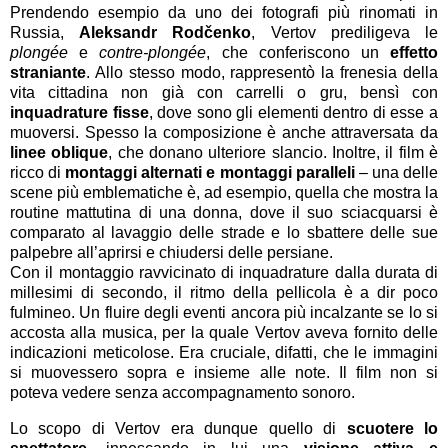
Prendendo esempio da uno dei fotografi più rinomati in
Russia,
Aleksandr Rodčenko
, Vertov prediligeva le
plongée
e
contre-plongée
, che conferiscono un
effetto
straniante
. Allo stesso modo, rappresentò la frenesia della
vita cittadina non già con carrelli o gru, bensì con
inquadrature fisse
, dove sono gli elementi dentro di esse a
muoversi. Spesso la composizione è anche attraversata da
linee oblique
, che donano ulteriore slancio. Inoltre, il film è
ricco di
montaggi alternati e montaggi paralleli
– una delle
scene più emblematiche è, ad esempio, quella che mostra la
routine mattutina di una donna, dove il suo sciacquarsi è
comparato al lavaggio delle strade e lo sbattere delle sue
palpebre all’aprirsi e chiudersi delle persiane.
Con il montaggio ravvicinato di inquadrature dalla durata di
millesimi di secondo, il ritmo della pellicola è a dir poco
fulmineo. Un fluire degli eventi ancora più incalzante se lo si
accosta alla musica, per la quale Vertov aveva fornito delle
indicazioni meticolose. Era cruciale, difatti, che le immagini
si muovessero sopra e insieme alle note. Il film non si
poteva vedere senza accompagnamento sonoro.
Lo scopo di Vertov era dunque quello di
scuotere lo