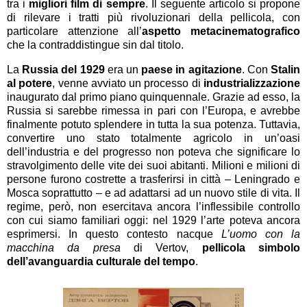
tra i
migliori film di sempre
. Il seguente articolo si propone
di rilevare i tratti più rivoluzionari della pellicola, con
particolare attenzione all’
aspetto metacinematografico
che la contraddistingue sin dal titolo.
La
Russia del 1929
era un
paese in agitazione
. Con
Stalin
al potere
, venne avviato un processo di
industrializzazione
inaugurato dal primo piano quinquennale. Grazie ad esso, la
Russia si sarebbe rimessa in pari con l’Europa, e avrebbe
finalmente potuto splendere in tutta la sua potenza. Tuttavia,
convertire uno stato totalmente agricolo in un’oasi
dell’industria e del progresso non poteva che significare lo
stravolgimento delle vite dei suoi abitanti. Milioni e milioni di
persone furono costrette a trasferirsi in città – Leningrado e
Mosca soprattutto – e ad adattarsi ad un nuovo stile di vita. Il
regime, però, non esercitava ancora l’inflessibile controllo
con cui siamo familiari oggi: nel 1929 l’arte poteva ancora
esprimersi. In questo contesto nacque
L’uomo con la
macchina da presa
di Vertov,
pellicola simbolo
dell’avanguardia culturale del tempo
.