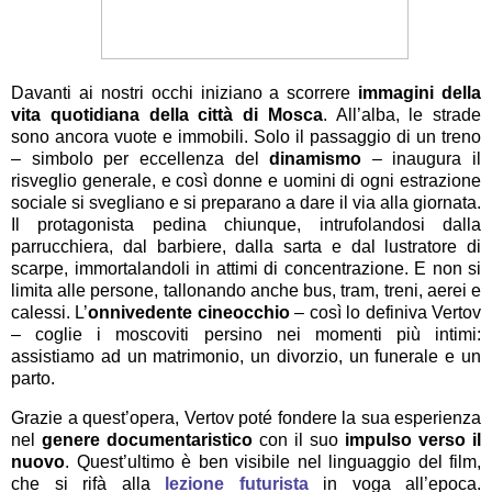
Davanti ai nostri occhi iniziano a scorrere
immagini della
vita quotidiana della città di Mosca
. All’alba, le strade
sono ancora vuote e immobili. Solo il passaggio di un treno
– simbolo per eccellenza del
dinamismo
– inaugura il
risveglio generale, e così donne e uomini di ogni estrazione
sociale si svegliano e si preparano a dare il via alla giornata.
Il protagonista pedina chiunque, intrufolandosi dalla
parrucchiera, dal barbiere, dalla sarta e dal lustratore di
scarpe, immortalandoli in attimi di concentrazione. E non si
limita alle persone, tallonando anche bus, tram, treni, aerei e
calessi. L’
onnivedente cineocchio
– così lo definiva Vertov
– coglie i moscoviti persino nei momenti più intimi:
assistiamo ad un matrimonio, un divorzio, un funerale e un
parto.
Grazie a quest’opera, Vertov poté fondere la sua esperienza
nel
genere documentaristico
con il suo
impulso verso il
nuovo
. Quest’ultimo è ben visibile nel linguaggio del film,
che si rifà alla
lezione futurista
in voga all’epoca.