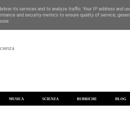
liver its services and to analyze traffic. Your IP address and u
rmance and security metrics to ensure quality of service, gene
buse.
scienza
MUSICA
SCIENZA
RUBRICHE
BLOG