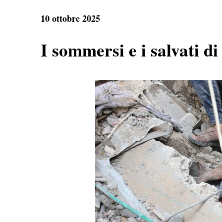
e
t
e
r
b
s
g
e
10 ottobre 2025
o
A
r
o
p
a
k
p
m
I sommersi e i salvati d