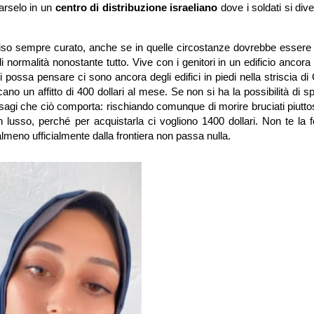
rarselo in un
centro di distribuzione israeliano
dove i soldati si div
viso sempre curato, anche se in quelle circostanze dovrebbe essere l
ormalità nonostante tutto. Vive con i genitori in un edificio ancora 
possa pensare ci sono ancora degli edifici in piedi nella striscia d
rcano un affitto di 400 dollari al mese. Se non si ha la possibilità di 
 i disagi che ciò comporta: rischiando comunque di morire bruciati piutt
 lusso, perché per acquistarla ci vogliono 1400 dollari. Non te la f
eno ufficialmente dalla frontiera non passa nulla.