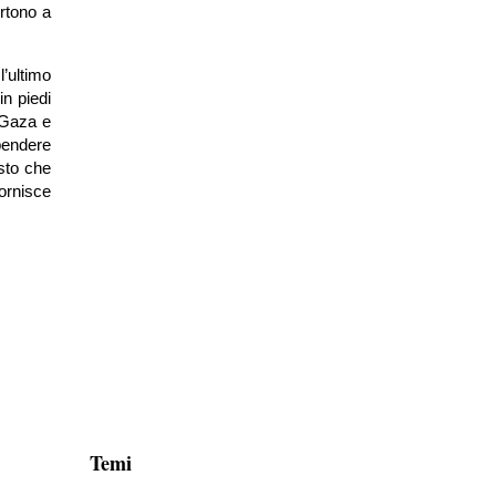
ertono a
’ultimo
in piedi
i Gaza e
spendere
osto che
ornisce
Temi