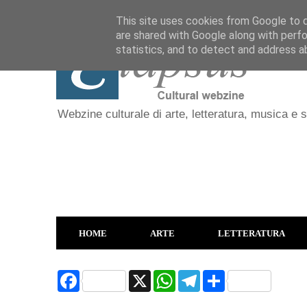
This site uses cookies from Google to de
are shared with Google along with perfo
statistics, and to detect and address a
Webzine culturale di arte, letteratura, musica e 
HOME
ARTE
LETTERATURA
F
X
W
T
S
a
h
e
h
c
a
l
a