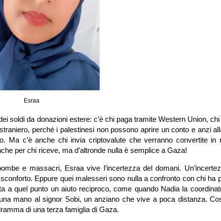
Esraa
ei soldi da donazioni estere: c’è chi paga tramite Western Union, chi
straniero, perché i palestinesi non possono aprire un conto e anzi al
cato. Ma c’è anche chi invia criptovalute che verranno convertite in
he per chi riceve, ma d’altronde nulla è semplice a Gaza!
 bombe e massacri, Esraa vive l’incertezza del domani. Un’incerte
 sconforto. Eppure quei malesseri sono nulla a confronto con chi ha 
ta a quel punto un aiuto reciproco, come quando Nadia la coordinatr
e una mano al signor Sobi, un anziano che vive a poca distanza. Cos
 dramma di una terza famiglia di Gaza.