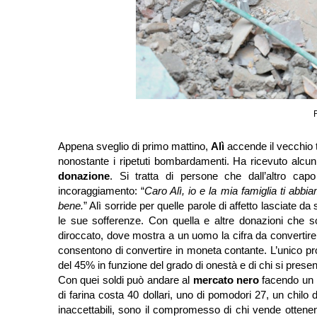
Appena sveglio di primo mattino,
Alì
accende il vecchio 
nonostante i ripetuti bombardamenti. Ha ricevuto alcun
donazione
. Si tratta di persone che dall’altro ca
incoraggiamento: “
Caro Alì, io e la mia famiglia ti abb
bene.
” Alì sorride per quelle parole di affetto lasciat
le sue sofferenze. Con quella e altre donazioni che s
diroccato, dove mostra a un uomo la cifra da convertire
consentono di convertire in moneta contante. L’unico p
del 45% in funzione del grado di onestà e di chi si presen
Con quei soldi può andare al
mercato nero
facendo un p
di farina costa 40 dollari, uno di pomodori 27, un chilo
inaccettabili, sono il compromesso di chi vende ottene