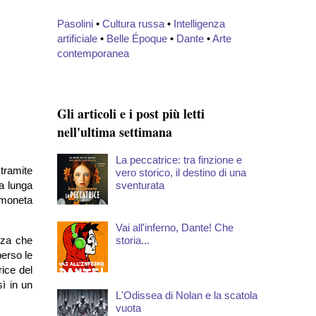
Pasolini
•
Cultura russa
•
Intelligenza
artificiale
•
Belle Époque
•
Dante
•
Arte
contemporanea
Gli articoli e i post più letti
nell'ultima settimana
La peccatrice: tra finzione e
 tramite
vero storico, il destino di una
sventurata
la lunga
 moneta
Vai all'inferno, Dante! Che
storia...
zza che
perso le
ice del
ì in un
L'Odissea di Nolan e la scatola
vuota