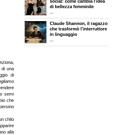
social: come cambia l’idea
di bellezza femminile
...
Claude Shannon, il ragazzo
che trasformò l’interruttore
in linguaggio
...
unziona,
 di una
ggio di
vogliamo
prendere
io semi
mbio che
persino
n chilo
apparire
no alla