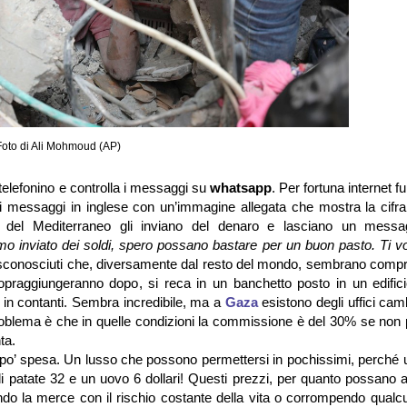
Foto di Ali Mohmoud (AP)
telefonino e controlla i messaggi su
whatsapp
. Per fortuna internet f
i messaggi in inglese con un’immagine allegata che mostra la cifra
po del Mediterraneo gli inviano del denaro e lasciano un messa
iamo inviato dei soldi, spero possano bastare per un buon pasto. Ti 
e da sconosciuti che, diversamente dal resto del mondo, sembrano com
opraggiungeranno dopo, si reca in un banchetto posto in un edific
 in contanti. Sembra incredibile, ma a
Gaza
esistono degli uffici ca
roblema è che in quelle condizioni la commissione è del 30% se non 
ta.
o’ spesa. Un lusso che possono permettersi in pochissimi, perché u
 di patate 32 e un uovo 6 dollari! Questi prezzi, per quanto possano 
ndo la merce con il rischio costante della vita o corrompendo qualcu