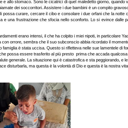
be e allo stomaco. Sono le cicatrici di quel maledetto giorno, quando
 chiamate dei soccorritori. Assistere i due bambini è un compito gravos
 li possa curare, cercare il cibo e consolare i due orfani che la notte
 e una frustrazione che sfocia nello sconforto. Lo si evince dalle p
ardamenti erano intensi, il che ha colpito i miei nipoti, in particolare Ya
a con orrore, sembra che il suo subconscio abbia ricordato il momento
o famiglia è stata uccisa. Questo si rifletteva nelle sue lamentele di for
Dio che possa essere trasferito al più presto prima che accada qualcosa
ute generale. La situazione qui è catastrofica e sta peggiorando, e le
ce disturbarla, ma questa è la volontà di Dio e questa è la nostra vita