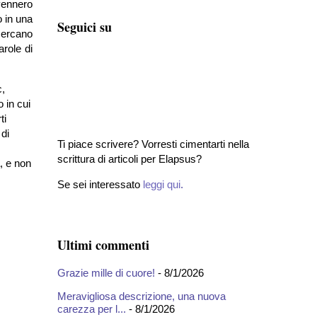
 vennero
o in una
Seguici su
 cercano
arole di
c,
 in cui
ti
 di
Ti piace scrivere? Vorresti cimentarti nella
scrittura di articoli per Elapsus?
, e non
Se sei interessato
leggi qui
.
Ultimi commenti
Grazie mille di cuore!
- 8/1/2026
Meravigliosa descrizione, una nuova
carezza per l...
- 8/1/2026