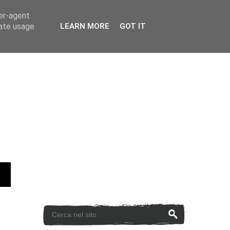
ser-agent
rate usage
LEARN MORE
GOT IT