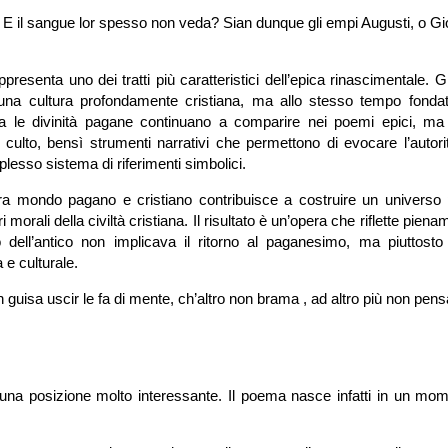
a? E il sangue lor spesso non veda? Sian dunque gli empi Augusti, o Gi
ppresenta uno dei tratti più caratteristici dell’epica rinascimentale. Gl
di una cultura profondamente cristiana, ma allo stesso tempo fondat
za le divinità pagane continuano a comparire nei poemi epici, ma 
culto, bensì strumenti narrativi che permettono di evocare l’autorit
plesso sistema di riferimenti simbolici.
ra mondo pagano e cristiano contribuisce a costruire un universo 
ori morali della civiltà cristiana. Il risultato è un’opera che riflette piena
 dell’antico non implicava il ritorno al paganesimo, ma piuttosto
 e culturale.
 guisa uscir le fa di mente, ch’altro non brama , ad altro più non pens
na posizione molto interessante. Il poema nasce infatti in un mom