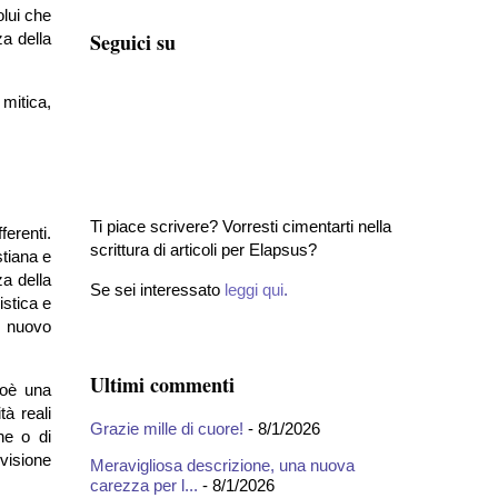
olui che
Seguici su
za della
mitica,
Ti piace scrivere? Vorresti cimentarti nella
ferenti.
scrittura di articoli per Elapsus?
stiana e
a della
Se sei interessato
leggi qui
.
istica e
n nuovo
Ultimi commenti
ioè una
tà reali
Grazie mille di cuore!
- 8/1/2026
he o di
 visione
Meravigliosa descrizione, una nuova
carezza per l...
- 8/1/2026