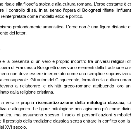
 risale alla filosofia stoica e alla cultura romana. L’eroe costante è c
 controllo di sé. In tal senso l’opera di Bolognetti riflette l’influen
reinterpretata come modello etico e politico.
roismo profondamente umanistica. L’eroe non è una figura distante e 
to dei lettori.
a
e
è la presenza di un vero e proprio incontro tra universi religiosi dif
pera di Francesco Bolognetti convivono elementi della tradizione cri
nomeno non deve essere interpretato come una semplice sopravvivenz
a consapevole. Gli autori del Cinquecento, formati nella cultura uman
endevano a rielaborare le divinità greco-romane attribuendo loro u
nato dalla religione cristiana.
una vera e propria
risemantizzazione della mitologia classica
, c
tiva e allegorica. Le figure mitologiche non agiscono più come divini
antica, ma assumono spesso il ruolo di personificazioni simbolic
l prestigio della tradizione classica senza entrare in conflitto con la
del XVI secolo.