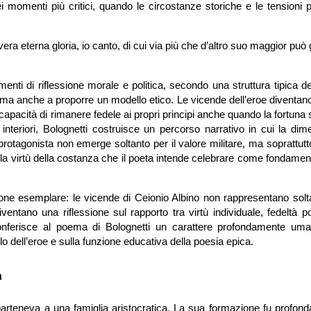
i momenti più critici, quando le circostanze storiche e le tensioni p
ra eterna gloria, io canto, di cui via più che d’altro suo maggior può 
enti di riflessione morale e politica, secondo una struttura tipica de
e ma anche a proporre un modello etico. Le vicende dell’eroe diventano
 capacità di rimanere fedele ai propri principi anche quando la fortuna s
ti interiori, Bolognetti costruisce un percorso narrativo in cui la di
protagonista non emerge soltanto per il valore militare, ma soprattutt
la virtù della costanza che il poeta intende celebrare come fondamen
e esemplare: le vicende di Ceionio Albino non rappresentano solt
ntano una riflessione sul rapporto tra virtù individuale, fedeltà po
onferisce al poema di Bolognetti un carattere profondamente uman
lo dell’eroe e sulla funzione educativa della poesia epica.
a
rteneva a una famiglia aristocratica. La sua formazione fu profon