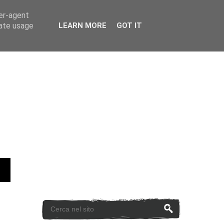
ser-agent
rate usage
LEARN MORE
GOT IT