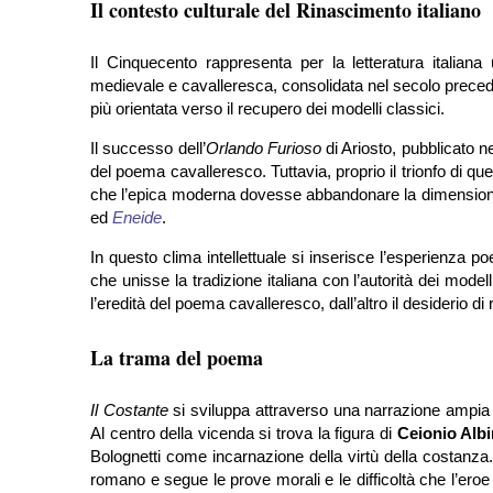
Il contesto culturale del Rinascimento italiano
Il Cinquecento rappresenta per la letteratura italiana
medievale e cavalleresca, consolidata nel secolo preced
più orientata verso il recupero dei modelli classici.
Il successo dell’
Orlando Furioso
di Ariosto, pubblicato ne
del poema cavalleresco. Tuttavia, proprio il trionfo di ques
che l’epica moderna dovesse abbandonare la dimensione fa
ed
Eneide
.
In questo clima intellettuale si inserisce l’esperienza p
che unisse la tradizione italiana con l’autorità dei modell
l’eredità del poema cavalleresco, dall’altro il desiderio di
La trama del poema
Il Costante
si sviluppa attraverso una narrazione ampia e 
Al centro della vicenda si trova la figura di
Ceionio Alb
Bolognetti come incarnazione della virtù della costanza. 
romano e segue le prove morali e le difficoltà che l’eroe 