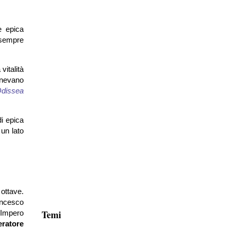
e epica
 sempre
vitalità
tenevano
dissea
di epica
 un lato
 ottave.
ancesco
Temi
l’Impero
eratore