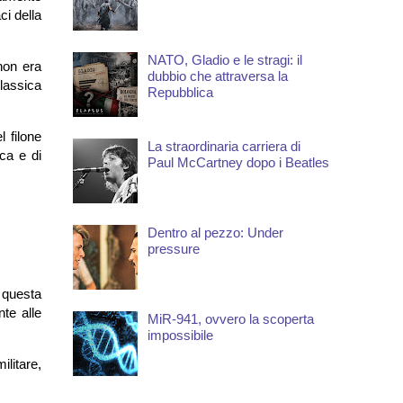
ci della
NATO, Gladio e le stragi: il
non era
dubbio che attraversa la
lassica
Repubblica
 filone
La straordinaria carriera di
ica e di
Paul McCartney dopo i Beatles
Dentro al pezzo: Under
pressure
 questa
nte alle
MiR-941, ovvero la scoperta
impossibile
ilitare,