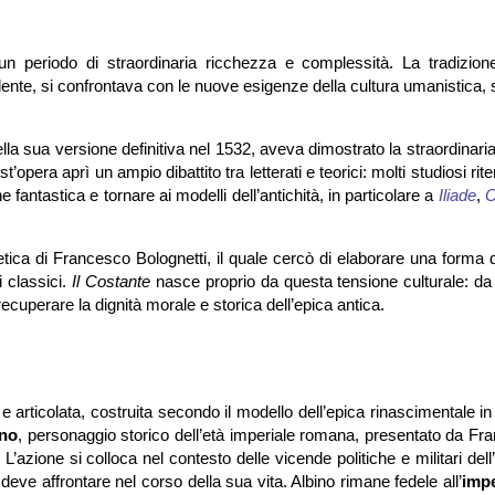
 un periodo di straordinaria ricchezza e complessità. La tradizion
ente, si confrontava con le nuove esigenze della cultura umanistica,
lla sua versione definitiva nel 1532, aveva dimostrato la straordinaria 
t’opera aprì un ampio dibattito tra letterati e teorici: molti studiosi ri
ntastica e tornare ai modelli dell’antichità, in particolare a
Iliade
,
O
oetica di Francesco Bolognetti, il quale cercò di elaborare una forma 
i classici.
Il Costante
nasce proprio da questa tensione culturale: da
 recuperare la dignità morale e storica dell’epica antica.
articolata, costruita secondo il modello dell’epica rinascimentale in
ino
, personaggio storico dell’età imperiale romana, presentato da Fr
L’azione si colloca nel contesto delle vicende politiche e militari del
deve affrontare nel corso della sua vita. Albino rimane fedele all’
imp