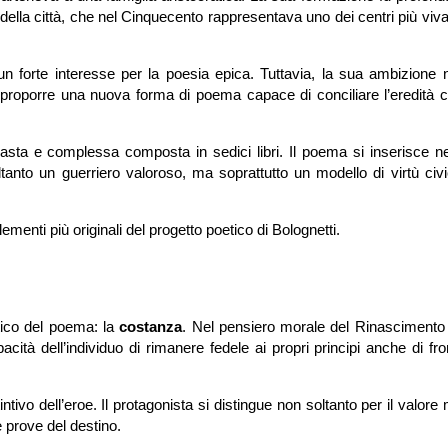
 della città, che nel Cinquecento rappresentava uno dei centri più viva
 un forte interesse per la poesia epica. Tuttavia, la sua ambizione 
o proporre una nuova forma di poema capace di conciliare l’eredità c
asta e complessa composta in sedici libri. Il poema si inserisce nel
ltanto un guerriero valoroso, ma soprattutto un modello di virtù civ
enti più originali del progetto poetico di Bolognetti.
atico del poema: la
costanza
. Nel pensiero morale del Rinascimento
ità dell’individuo di rimanere fedele ai propri principi anche di fro
tivo dell’eroe. Il protagonista si distingue non soltanto per il valore m
 prove del destino.