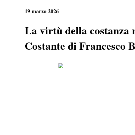
e
t
e
r
b
s
g
e
19 marzo 2026
o
A
r
o
p
a
k
p
m
La virtù della costanza 
Costante di Francesco B