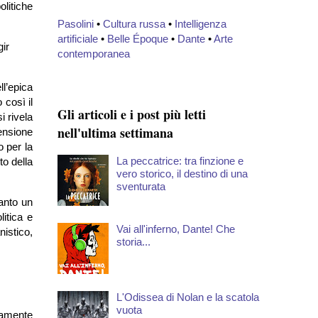
olitiche
Pasolini
•
Cultura russa
•
Intelligenza
artificiale
•
Belle Époque
•
Dante
•
Arte
gir
contemporanea
ll’epica
 così il
Gli articoli e i post più letti
i rivela
nell'ultima settimana
mensione
o per la
La peccatrice: tra finzione e
to della
vero storico, il destino di una
sventurata
anto un
litica e
Vai all'inferno, Dante! Che
istico,
storia...
L'Odissea di Nolan e la scatola
vuota
damente