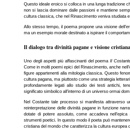
Questo ideale eroico si colloca in una lunga tradizione che
non si lascia dominare dalle passioni e mantiene sempre il
cultura classica, che nel Rinascimento veniva studiata e 
Allo stesso tempo, il poema propone una visione dell’e
ma un esempio morale destinato a ispirare il comportamen
Il dialogo tra divinità pagane e visione cristian
Uno degli aspetti più affascinanti del poema
Il Costant
Come in molti poemi epici del Rinascimento, anche nell’o
figure appartenenti alla mitologia classica. Questo fe
cultura pagana, ma piuttosto come una strategia letterari
profondamente legati allo studio dei testi antichi, t
significato simbolico all’interno di un universo ormai domi
Nel Costante tale processo si manifesta attraverso 
reinterpretazione delle divinità pagane in funzione narra
dotate di potere assoluto, come accadeva nell’epica 
strumenti poetici. In questo modo il poeta può mantenere i
cristiana del mondo che caratterizza la cultura europea 