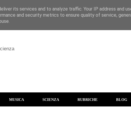
liver its services and to analyze traffic. Your IP address and u
rmance and security metrics to ensure quality of service, gene
buse.
scienza
MUSICA
SCIENZA
RUBRICHE
BLOG