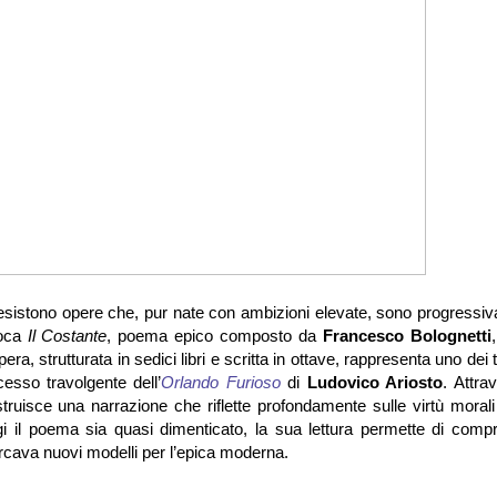
o esistono opere che, pur nate con ambizioni elevate, sono progressi
loca
Il Costante
, poema epico composto da
Francesco Bolognetti
, strutturata in sedici libri e scritta in ottave, rappresenta uno dei t
ccesso travolgente dell’
Orlando Furioso
di
Ludovico Ariosto
. Attra
ostruisce una narrazione che riflette profondamente sulle virtù morali 
i il poema sia quasi dimenticato, la sua lettura permette di comp
cercava nuovi modelli per l’epica moderna.