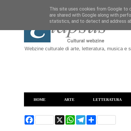
This site uses cookies from Google to de
are shared with Google along with perfo
statistics, and to detect and address a
Webzine culturale di arte, letteratura, musica e 
HOME
ARTE
LETTERATURA
F
X
W
T
S
a
h
e
h
c
a
l
a