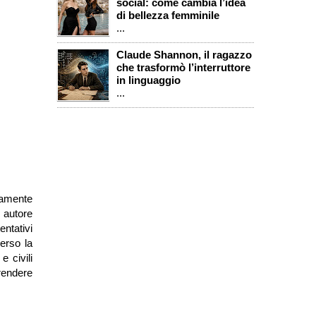
social: come cambia l’idea
di bellezza femminile
...
Claude Shannon, il ragazzo
che trasformò l’interruttore
in linguaggio
...
vamente
, autore
entativi
verso la
e civili
rendere