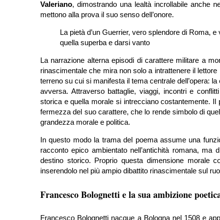
Valeriano
, dimostrando una lealtà incrollabile anche ne
mettono alla prova il suo senso dell’onore.
La pietà d’un Guerrier, vero splendore di Roma, e ve
quella superba e darsi vanto
La narrazione alterna episodi di carattere militare a mom
rinascimentale che mira non solo a intrattenere il lettor
terreno su cui si manifesta il tema centrale dell’opera: la
avversa. Attraverso battaglie, viaggi, incontri e conflit
storica e quella morale si intrecciano costantemente. Il 
fermezza del suo carattere, che lo rende simbolo di quel
grandezza morale e politica.
In questo modo la trama del poema assume una funzion
racconto epico ambientato nell’antichità romana, ma dive
destino storico. Proprio questa dimensione morale c
inserendolo nel più ampio dibattito rinascimentale sul ruo
Francesco Bolognetti e la sua ambizione poetic
Francesco Bolognetti nacque a Bologna nel 1508 e appa