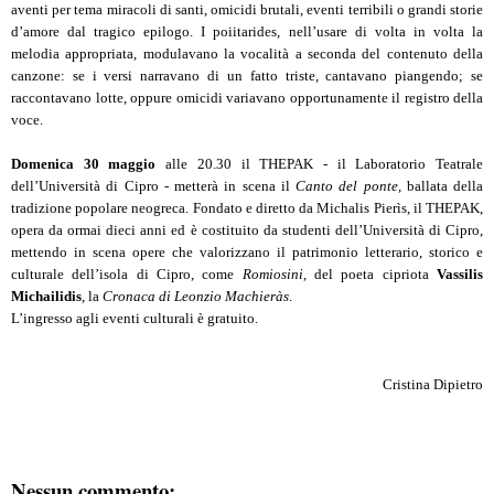
aventi per tema miracoli di santi, omicidi brutali, eventi terribili o grandi storie
d’amore dal tragico epilogo. I poiitarides, nell’usare di volta in volta la
melodia appropriata, modulavano la vocalità a seconda del contenuto della
canzone: se i versi narravano di un fatto triste, cantavano piangendo; se
raccontavano lotte, oppure omicidi variavano opportunamente il registro della
voce.
Domenica 30 maggio
alle 20.30 il THEPAK - il Laboratorio Teatrale
dell’Università di Cipro - metterà in scena il
Canto del ponte
, ballata della
tradizione popolare neogreca. Fondato e diretto da Michalis Pierìs, il THEPAK,
opera da ormai dieci anni ed è costituito da studenti dell’Università di Cipro,
mettendo in scena opere che valorizzano il patrimonio letterario, storico e
culturale dell’isola di Cipro, come
Romiosini
, del poeta cipriota
Vassilis
Michailidis
, la
Cronaca di Leonzio Machieràs
.
L’ingresso agli eventi culturali è gratuito.
Cristina Dipietro
Nessun commento: