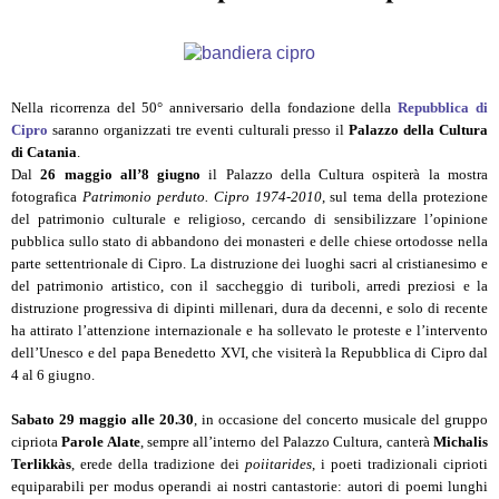
Nella ricorrenza del 50° anniversario della fondazione della
Repubblica di
Cipro
saranno organizzati tre eventi culturali presso il
Palazzo della Cultura
di Catania
.
Dal
26 maggio all’8 giugno
il Palazzo della Cultura ospiterà la mostra
fotografica
Patrimonio perduto. Cipro 1974-2010
, sul tema della protezione
del patrimonio culturale e religioso, cercando di sensibilizzare l’opinione
pubblica sullo stato di abbandono dei monasteri e delle chiese ortodosse nella
parte settentrionale di Cipro. La distruzione dei luoghi sacri al cristianesimo e
del patrimonio artistico, con il saccheggio di turiboli, arredi preziosi e la
distruzione progressiva di dipinti millenari, dura da decenni, e solo di recente
ha attirato l’attenzione internazionale e ha sollevato le proteste e l’intervento
dell’Unesco e del papa Benedetto XVI, che visiterà la Repubblica di Cipro dal
4 al 6 giugno.
Sabato 29 maggio alle 20.30
, in occasione del concerto musicale del gruppo
cipriota
Parole Alate
, sempre all’interno del Palazzo Cultura, canterà
Michalis
Terlikkàs
, erede della tradizione dei
poiitarides
, i poeti tradizionali ciprioti
equiparabili per modus operandi ai nostri cantastorie: autori di poemi lunghi