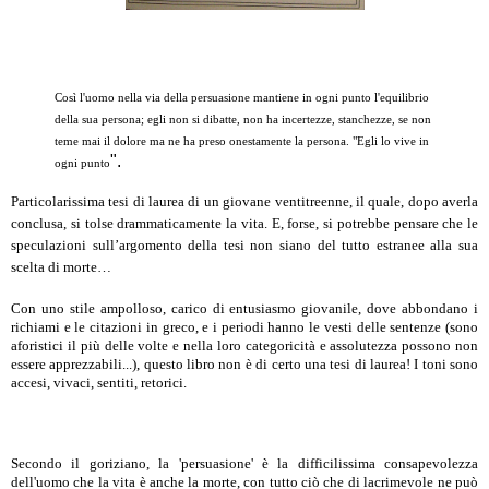
Così l'uomo nella via della persuasione mantiene in ogni punto l'equilibrio
della sua persona; egli non si dibatte, non ha incertezze, stanchezze, se non
teme mai il dolore ma ne ha preso onestamente la persona. "Egli lo vive in
".
ogni punto
Particolarissima tesi di laurea di un giovane ventitreenne, il quale, dopo averla
conclusa, si tolse drammaticamente la vita. E, forse, si potrebbe pensare che le
speculazioni sull’argomento della tesi non siano del tutto estranee alla sua
scelta di morte…
Con uno stile ampolloso, carico di entusiasmo giovanile, dove abbondano i
richiami e le citazioni in greco, e i periodi hanno le vesti delle sentenze (sono
aforistici il più delle volte e nella loro categoricità e assolutezza possono non
essere apprezzabili...), questo libro non è di certo una tesi di laurea! I toni sono
accesi, vivaci, sentiti, retorici.
Secondo il goriziano, la 'persuasione' è la difficilissima consapevolezza
dell'uomo che la vita è anche la morte, con tutto ciò che di lacrimevole ne può