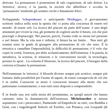
derivare. La persuasione è possessione di tale cognizione, di tale dolore. La
'rettorica', invece, è la parola, la società che abbellisce e occulta la
‘persuasione’ rendendo gli uomini ciechi e fintamente felici.
Sviluppando
Schopenhauer
e anticipando
Heidegger
, il giovanissimo
scrittore indica nella noia la spinta che ci porta alla coscienza di essere nel
mondo: di essere soli. La ricerca del piacere da parte dell’uomo è uno degli
strumenti per vivere la vita, gli permette di cogliere anche il futuro, ciò che può
piacergli o dispiacergli. Nel piacere, perciò, l'uomo vede se stesso nel presente
e nel futuro. Ma la vita non è infinita, il futuro ha un limite… Non tutti gli
uomini sono in grado di giungere alla persuasione di ciò che sono. È la
rettorica a camuffare l'impossibilità, la difficoltà di persuasione; è il velo che
copre la verità, l'essenza, per dirla scolasticamente, dell'esistenza: è la parola, la
metafisica, la scienza, le relazioni e le convenzioni sociali, la tecnologia,
persino lo sport... La volontà d’illusione, la ricerca del piacere, il bisogno della
certezza eclissano la persuasione.
Nell'esaminare la 'rettorica', il filosofo diviene sempre più scettico, sempre più
lontano dalla possibilità per l'uomo di sapere, di essere consapevole di ciò che
è in realtà. Conoscere se stessi è conoscersi innanzi alla morte che noi
partoriamo costantemente; e non tutti sono disposti a comprenderlo.
È in fondo una tesi sulla storia del pessimismo, su quegli autori che hanno
catturato tutta la drammaticità dell'esistenza.
Michelstaedter
si misura
soprattutto con i presocratici, Parmenide ed Empedocle su tutti, con Buddha e
Gesù, con i tragediografi Sofocle ed Eschilo, con Petrarca, con Leopardi (di