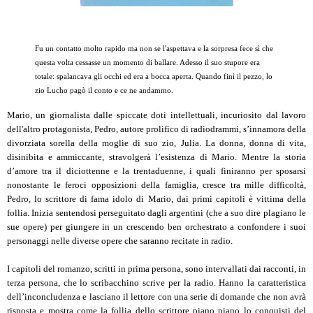
Fu un contatto molto rapido ma non se l'aspettava e la sorpresa fece sì che
questa volta cessasse un momento di ballare. Adesso il suo stupore era
totale: spalancava gli occhi ed era a bocca aperta. Quando finì il pezzo, lo
zio Lucho pagò il conto e ce ne andammo.
Mario, un giornalista dalle spiccate doti intellettuali, incuriosito dal lavoro
dell'altro protagonista, Pedro, autore prolifico di radiodrammi, s’innamora della
divorziata sorella della moglie di suo zio, Julia. La donna, donna di vita,
disinibita e ammiccante, stravolgerà l’esistenza di Mario. Mentre la storia
d’amore tra il diciottenne e la trentaduenne, i quali finiranno per sposarsi
nonostante le feroci opposizioni della famiglia, cresce tra mille difficoltà,
Pedro, lo scrittore di fama idolo di Mario, dai primi capitoli è vittima della
follia. Inizia sentendosi perseguitato dagli argentini (che a suo dire plagiano le
sue opere) per giungere in un crescendo ben orchestrato a confondere i suoi
personaggi nelle diverse opere che saranno recitate in radio.
I capitoli del romanzo, scritti in prima persona, sono intervallati dai racconti, in
terza persona, che lo scribacchino scrive per la radio. Hanno la caratteristica
dell’inconcludenza e lasciano il lettore con una serie di domande che non avrà
risposta e mostra come la follia dello scrittore piano piano lo conquisti del