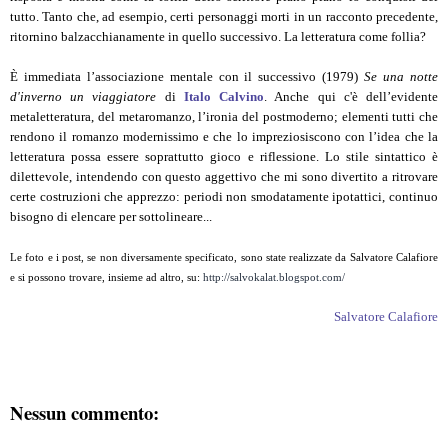
tutto. Tanto che, ad esempio, certi personaggi morti in un racconto precedente,
ritornino balzacchianamente in quello successivo. La letteratura come follia?
È immediata l’associazione mentale con il successivo (1979)
Se una notte
d'inverno un viaggiatore
di
Italo Calvino
. Anche qui c'è dell’evidente
metaletteratura, del metaromanzo, l’ironia del postmoderno; elementi tutti che
rendono il romanzo modernissimo e che lo impreziosiscono con l’idea che la
letteratura possa essere soprattutto gioco e riflessione. Lo stile sintattico è
dilettevole, intendendo con questo aggettivo che mi sono divertito a ritrovare
certe costruzioni che apprezzo: periodi non smodatamente ipotattici, continuo
bisogno di elencare per sottolineare...
Le foto e i post, se non diversamente specificato, sono state realizzate da Salvatore Calafiore
e si possono trovare, insieme ad altro, su:
http://salvokalat.blogspot.com/
Salvatore Calafiore
Nessun commento: