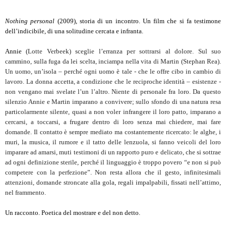
Nothing personal
(2009), storia di un incontro. Un film che si fa testimone
dell’indicibile, di una solitudine cercata e infranta.
Annie
(
Lotte Verbeek) sceglie l’erranza per sottrarsi al dolore. Sul suo
cammino, sulla fuga da lei scelta, inciampa nella vita di Martin (Stephan Rea).
Un uomo, un’isola – perché ogni uomo è tale - che le offre cibo in cambio di
lavoro. La donna accetta, a condizione che le reciproche identità – esistenze -
non vengano mai svelate l’un l’altro. Niente di personale fra loro. Da questo
silenzio Annie e Martin imparano a convivere; sullo sfondo di una natura resa
particolarmente silente, quasi a non voler infrangere il loro patto, imparano a
cercarsi, a toccarsi, a frugare dentro di loro senza mai chiedere, mai fare
domande. Il contatto è sempre mediato ma costantemente ricercato: le alghe, i
muri, la musica, il rumore e il tatto delle lenzuola, si fanno veicoli del loro
imparare ad amarsi, muti testimoni di un rapporto puro e delicato, che si sottrae
ad ogni definizione sterile, perché il linguaggio è troppo povero “e non si può
competere con la perfezione”. Non resta allora che il gesto, infinitesimali
attenzioni, domande stroncate alla gola, regali impalpabili, fissati nell’attimo,
nel frammento.
Un racconto. Poetica del mostrare e del non detto.