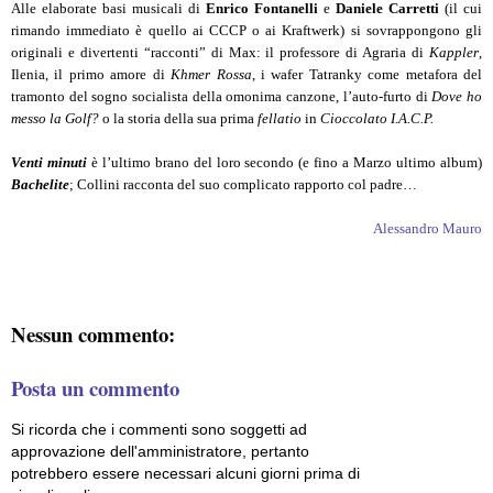
Alle elaborate basi musicali di
Enrico Fontanelli
e
Daniele Carretti
(il cui
rimando immediato è quello ai CCCP o ai Kraftwerk) si sovrappongono gli
originali e divertenti “racconti” di Max: il professore di Agraria di
Kappler
,
Ilenia, il primo amore di
Khmer Rossa
, i wafer Tatranky come metafora del
tramonto del sogno socialista della omonima canzone, l’auto-furto di
Dove ho
messo la Golf?
o la storia della sua prima
fellatio
in
Cioccolato I.A.C.P.
Venti minuti
è l’ultimo brano del loro secondo (e fino a Marzo ultimo album)
Bachelite
; Collini racconta del suo complicato rapporto col padre…
Alessandro Mauro
Nessun commento:
Posta un commento
Si ricorda che i commenti sono soggetti ad
approvazione dell'amministratore, pertanto
potrebbero essere necessari alcuni giorni prima di