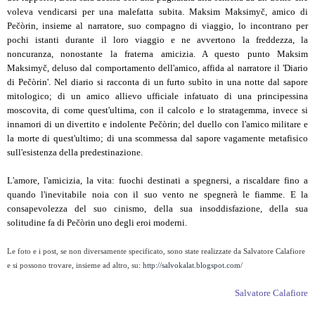
voleva vendicarsi per una malefatta subita. Maksim Maksimyč, amico di
Pečòrin, insieme al narratore, suo compagno di viaggio, lo incontrano per
pochi istanti durante il loro viaggio e ne avvertono la freddezza, la
noncuranza, nonostante la fraterna amicizia. A questo punto Maksim
Maksimyč, deluso dal comportamento dell'amico, affida al narratore il 'Diario
di Pečòrin'. Nel diario si racconta di un furto subìto in una notte dal sapore
mitologico; di un amico allievo ufficiale infatuato di una principessina
moscovita, di come quest'ultima, con il calcolo e lo stratagemma, invece si
innamori di un divertito e indolente Pečòrin; del duello con l'amico militare e
la morte di quest'ultimo; di una scommessa dal sapore vagamente metafisico
sull'esistenza della predestinazione.
L'amore, l'amicizia, la vita: fuochi destinati a spegnersi, a riscaldare fino a
quando l'inevitabile noia con il suo vento ne spegnerà le fiamme. E la
consapevolezza del suo cinismo, della sua insoddisfazione, della sua
solitudine fa di Pečòrin uno degli eroi moderni.
Le foto e i post, se non diversamente specificato, sono state realizzate da Salvatore Calafiore
e si possono trovare, insieme ad altro, su:
http://salvokalat.blogspot.com/
Salvatore Calafiore