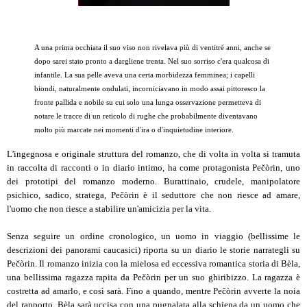
A una prima occhiata il suo viso non rivelava più di ventitré anni, anche se
dopo sarei stato pronto a dargliene trenta. Nel suo sorriso c'era qualcosa di
infantile. La sua pelle aveva una certa morbidezza femminea; i capelli
biondi, naturalmente ondulati, incorniciavano in modo assai pittoresco la
fronte pallida e nobile su cui solo una lunga osservazione permetteva di
notare le tracce di un reticolo di rughe che probabilmente diventavano
molto più marcate nei momenti d'ira o d'inquietudine interiore.
L'ingegnosa e originale struttura del romanzo, che di volta in volta si tramuta
in raccolta di racconti o in diario intimo, ha come protagonista Pečòrin, uno
dei prototipi del romanzo moderno. Burattinaio, crudele, manipolatore
psichico, sadico, stratega, Pečòrin è il seduttore che non riesce ad amare,
l'uomo che non riesce a stabilire un'amicizia per la vita.
Senza seguire un ordine cronologico, un uomo in viaggio (bellissime le
descrizioni dei panorami caucasici) riporta su un diario le storie narrategli su
Pečòrin. Il romanzo inizia con la mielosa ed eccessiva romantica storia di Bèla,
una bellissima ragazza rapita da Pečòrin per un suo ghiribizzo. La ragazza è
costretta ad amarlo, e così sarà. Fino a quando, mentre Pečòrin avverte la noia
del rapporto, Bèla sarà uccisa con una pugnalata alla schiena da un uomo che