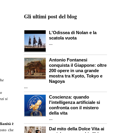
Gli ultimi post del blog
L'Odissea di Nolan e la
scatola vuota
...
Antonio Fontanesi
conquista il Giappone: oltre
200 opere in una grande
mostra tra Kyoto, Tokyo e
che
Nagoya
...
ro
Coscienza: quando
zi si
l'intelligenza artificiale si
confronta con il mistero
della vita
...
ianità è
Dal mito della Dolce Vita ai
tosto che