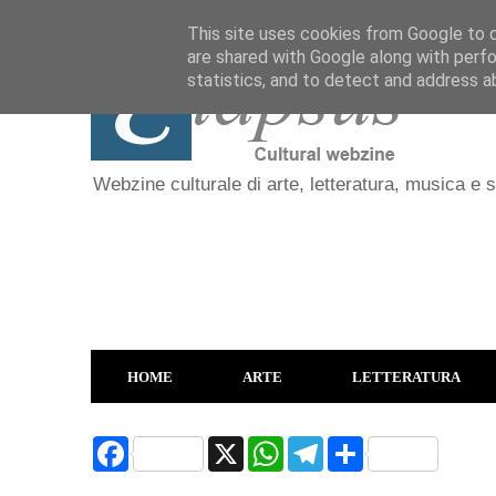
This site uses cookies from Google to de
are shared with Google along with perfo
statistics, and to detect and address a
Webzine culturale di arte, letteratura, musica e 
HOME
ARTE
LETTERATURA
F
X
W
T
S
a
h
e
h
c
a
l
a