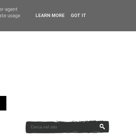
ser-agent
rate usage
LEARN MORE
GOT IT