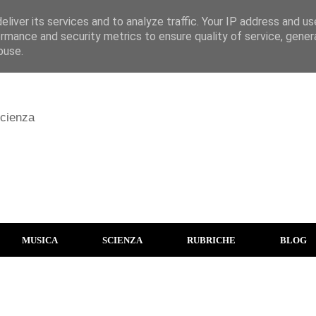
liver its services and to analyze traffic. Your IP address and u
rmance and security metrics to ensure quality of service, gene
buse.
scienza
MUSICA
SCIENZA
RUBRICHE
BLOG