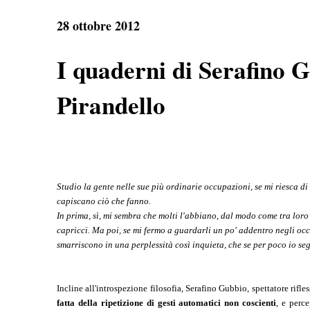
e
t
e
r
b
s
g
e
28 ottobre 2012
o
A
r
o
p
a
k
p
m
I quaderni di Serafino 
Pirandello
Studio la gente nelle sue più ordinarie occupazioni, se mi riesca di
capiscano ciò che fanno.
In prima, sì, mi sembra che molti l'abbiano, dal modo come tra loro 
capricci. Ma poi, se mi fermo a guardarli un po' addentro negli occh
smarriscono in una perplessità così inquieta, che se per poco io se
Incline all'introspezione filosofia, Serafino Gubbio, spettatore rifl
fatta della ripetizione di gesti automatici non coscienti
, e perc