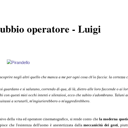
Gubbio operatore - Luigi
 scoprire negli altri quello che manca a me per ogni cosa ch'io faccia: la certezza 
si guardano e si salutano, correndo di qua, di là, dietro alle loro faccende o ai lo
i con questi miei occhi intenti e silenziosi, ecco che subito s'adombrano. Taluni an
guitassi a scrutarli, m'ingiurierebbero o m'aggredirebbero.
essivo della vita ed operatore cinematografico, si rende conto che
la moderna quotid
episce che l'esistenza dell'uomo è anestetizzata dalla
meccanicità dei gesti
, piut