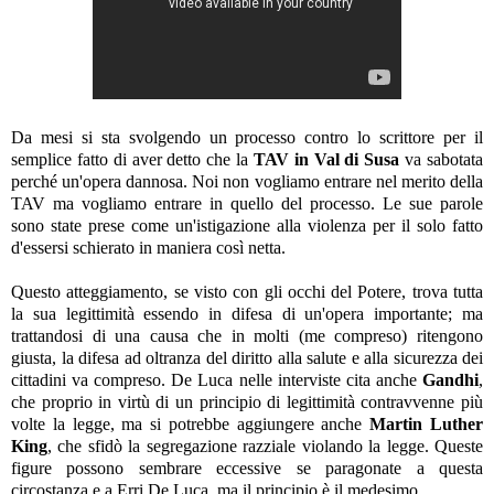
Da mesi si sta svolgendo un processo contro lo scrittore per il
semplice fatto di aver detto che la
TAV in Val di Susa
va sabotata
perché un'opera dannosa. Noi non vogliamo entrare nel merito della
TAV ma vogliamo entrare in quello del processo. Le sue parole
sono state prese come un'istigazione alla violenza per il solo fatto
d'essersi schierato in maniera così netta.
Questo atteggiamento, se visto con gli occhi del Potere, trova tutta
la sua legittimità essendo in difesa di un'opera importante; ma
trattandosi di una causa che in molti (me compreso) ritengono
giusta, la difesa ad oltranza del diritto alla salute e alla sicurezza dei
cittadini va compreso. De Luca nelle interviste cita anche
Gandhi
,
che proprio in virtù di un principio di legittimità contravvenne più
volte la legge, ma si potrebbe aggiungere anche
Martin Luther
King
, che sfidò la segregazione razziale violando la legge. Queste
figure possono sembrare eccessive se paragonate a questa
circostanza e a Erri De Luca, ma il principio è il medesimo.