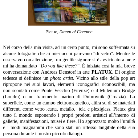
Platux,
Dream of Florence
Nel corso della mia visita, ad un certo punto, mi sono soffermata su
alcune fotografie che ai miei occhi parevano “di vetro”. Mentre le
osservavo con attenzione, un gentile signore si è avvicinato a me e
mi ha domandato “
Do you like these?
”. È iniziata così la mia breve
conversazione con Andreas Denstorf in arte
PLATUX
. Di origine
tedesca si definisce un
photo artist
. Vicino allo stile della pop art
ripropone nei suoi lavori, elementi iconografici riconoscibili, ma
non scontati come Ponte Vecchio (Firenze) o il Millenium Bridge
(Londra) o un frammento marino di Dubrovnik (Croazia). La
superficie, come un campo elettromagnetico, attira su di sé materiali
differenti come vetro ,carta, metallo, tela e plexiglass. Platux gira
tutto il mondo esponendo i propri prodotti artistici all’interno di
gallerie, manifestazioni, musei e fiere. Ho apprezzato molto l’umiltà
e i modi magnanimi che sono stati un riflesso tangibile della sua
persona durante il nostro piccolo dialogo.