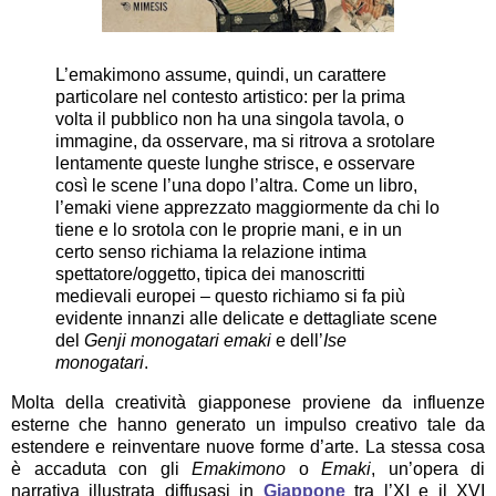
L’emakimono assume, quindi, un carattere
particolare nel contesto artistico: per la prima
volta il pubblico non ha una singola tavola, o
immagine, da osservare, ma si ritrova a srotolare
lentamente queste lunghe strisce, e osservare
così le scene l’una dopo l’altra. Come un libro,
l’emaki viene apprezzato maggiormente da chi lo
tiene e lo srotola con le proprie mani, e in un
certo senso richiama la relazione intima
spettatore/oggetto, tipica dei manoscritti
medievali europei – questo richiamo si fa più
evidente innanzi alle delicate e dettagliate scene
del
Genji monogatari emaki
e dell’
Ise
monogatari
.
Molta della creatività giapponese proviene da influenze
esterne che hanno generato un impulso creativo tale da
estendere e reinventare nuove forme d’arte. La stessa cosa
è accaduta con gli
Emakimono
o
Emaki
, un’opera di
narrativa illustrata diffusasi in
Giappone
tra l’XI e il XVI