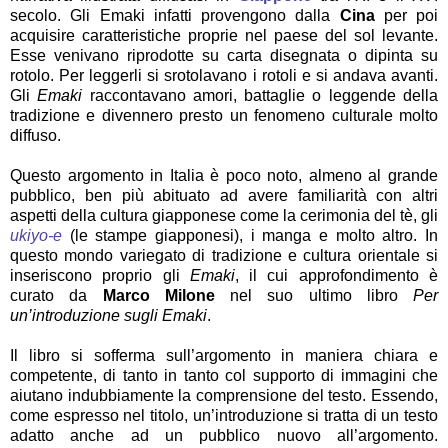
secolo. Gli Emaki infatti provengono dalla
Cina
per poi
acquisire caratteristiche proprie nel paese del sol levante.
Esse venivano riprodotte su carta disegnata o dipinta su
rotolo. Per leggerli si srotolavano i rotoli e si andava avanti.
Gli
Emaki
raccontavano amori, battaglie o leggende della
tradizione e divennero presto un fenomeno culturale molto
diffuso.
Questo argomento in Italia è poco noto, almeno al grande
pubblico, ben più abituato ad avere familiarità con altri
aspetti della cultura giapponese come la cerimonia del tè, gli
ukiyo-e
(le stampe giapponesi), i manga e molto altro. In
questo mondo variegato di tradizione e cultura orientale si
inseriscono proprio gli
Emaki
, il cui approfondimento è
curato da
Marco Milone
nel suo ultimo libro
Per
un’introduzione sugli Emaki
.
Il libro si sofferma sull’argomento in maniera chiara e
competente, di tanto in tanto col supporto di immagini che
aiutano indubbiamente la comprensione del testo. Essendo,
come espresso nel titolo, un’introduzione si tratta di un testo
adatto anche ad un pubblico nuovo all’argomento.