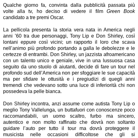
Qualche giorno fa, convinta dalla pubblicità passata più
volte alla tv, ho deciso di vedere il film
Green Book
candidato a tre premi Oscar.
La pellicola presenta la storia vera nata in America negli
anni ’60 tra due personaggi, Tony Lip e Don Shirley, così
lontani eppure così vicini; un rapporto il loro che scava
nell’animo più profondo portando a galla le debolezze e le
certezze di entrambi. Don Shirley, un jazzista afroamericano
con un talento unico e geniale, vive in una lussuosa casa
seguito da uno stuolo di aiutanti, decide di fare un tour nel
profondo sud dell’America non per sfoggiare le sue capacità
ma per sfidare le ottusità e i pregiudizi di quegli anni
tremendi che vedevano sotto una luce di inferiorità chi non
possedeva la pelle bianca.
Don Shirley incontra, anzi assume come autista Tony Lip o
meglio Tony Vallelunga, un buttafuori con conoscenze poco
raccomandabili, un uomo scaltro, furbo ma sincero,
autentico e non molto raffinato che dovrà non soltanto
guidare l’auto per tutto il tour ma dovrà proteggere il
musicista nelle occasioni difficoltose che gli si