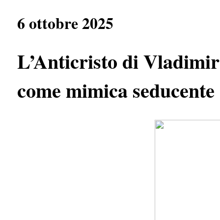
e
t
e
r
b
s
g
e
6 ottobre 2025
o
A
r
o
p
a
k
p
m
L’Anticristo di Vladimir 
come mimica seducente