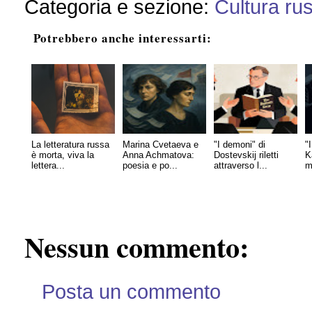
Categoria e sezione:
Cultura ru
Potrebbero anche interessarti:
La letteratura russa
Marina Cvetaeva e
"I demoni" di
"I
è morta, viva la
Anna Achmatova:
Dostevskij riletti
K
lettera...
poesia e po...
attraverso l...
m
Nessun commento:
Posta un commento