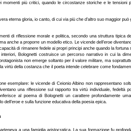
i momenti più critici, quando le circostanze storiche e le tensioni p
ra eterna gloria, io canto, di cui via più che d’altro suo maggior può 
enti di riflessione morale e politica, secondo una struttura tipica de
e ma anche a proporre un modello etico. Le vicende dell’eroe diventano
 capacità di rimanere fedele ai propri principi anche quando la fortuna s
ti interiori, Bolognetti costruisce un percorso narrativo in cui la di
protagonista non emerge soltanto per il valore militare, ma soprattutt
la virtù della costanza che il poeta intende celebrare come fondamen
e esemplare: le vicende di Ceionio Albino non rappresentano solt
ntano una riflessione sul rapporto tra virtù individuale, fedeltà po
onferisce al poema di Bolognetti un carattere profondamente uman
lo dell’eroe e sulla funzione educativa della poesia epica.
a
rteneva a una famiglia aristocratica. La sua formazione fu profon