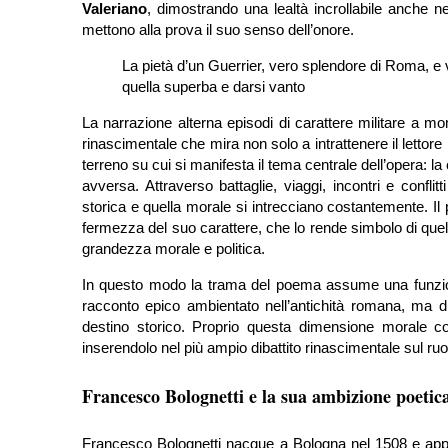
Valeriano
, dimostrando una lealtà incrollabile anche ne
mettono alla prova il suo senso dell’onore.
La pietà d’un Guerrier, vero splendore di Roma, e ve
quella superba e darsi vanto
La narrazione alterna episodi di carattere militare a mom
rinascimentale che mira non solo a intrattenere il lettor
terreno su cui si manifesta il tema centrale dell’opera: la
avversa. Attraverso battaglie, viaggi, incontri e conflit
storica e quella morale si intrecciano costantemente. Il 
fermezza del suo carattere, che lo rende simbolo di quel
grandezza morale e politica.
In questo modo la trama del poema assume una funzion
racconto epico ambientato nell’antichità romana, ma dive
destino storico. Proprio questa dimensione morale c
inserendolo nel più ampio dibattito rinascimentale sul ruo
Francesco Bolognetti e la sua ambizione poetic
Francesco Bolognetti nacque a Bologna nel 1508 e appa