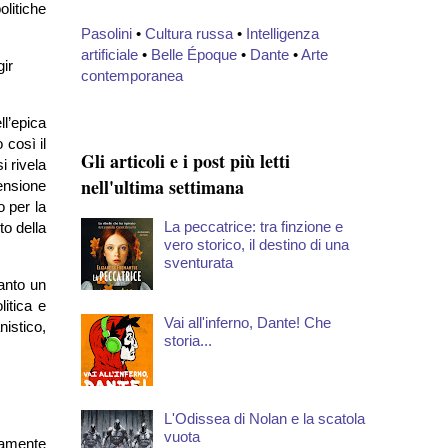
olitiche
Pasolini
•
Cultura russa
•
Intelligenza
artificiale
•
Belle Époque
•
Dante
•
Arte
gir
contemporanea
ll’epica
 così il
Gli articoli e i post più letti
i rivela
nell'ultima settimana
mensione
o per la
La peccatrice: tra finzione e
to della
vero storico, il destino di una
sventurata
anto un
litica e
Vai all'inferno, Dante! Che
istico,
storia...
L'Odissea di Nolan e la scatola
vuota
damente