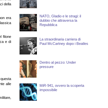
ci della
NATO, Gladio e le stragi: il
non era
dubbio che attraversa la
lassica
Repubblica
 filone
La straordinaria carriera di
ica e di
Paul McCartney dopo i Beatles
Dentro al pezzo: Under
pressure
 questa
nte alle
MiR-941, ovvero la scoperta
impossibile
ilitare,