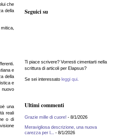
olui che
Seguici su
za della
mitica,
Ti piace scrivere? Vorresti cimentarti nella
ferenti.
scrittura di articoli per Elapsus?
stiana e
a della
Se sei interessato
leggi qui
.
istica e
n nuovo
Ultimi commenti
ioè una
tà reali
Grazie mille di cuore!
- 8/1/2026
he o di
 visione
Meravigliosa descrizione, una nuova
carezza per l...
- 8/1/2026