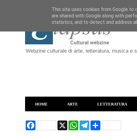
This site uses cookies from Google to de
are shared with Google along with perfo
statistics, and to detect and address a
Webzine culturale di arte, letteratura, musica e 
HOME
ARTE
LETTERATURA
F
X
W
T
S
a
h
e
h
c
a
l
a