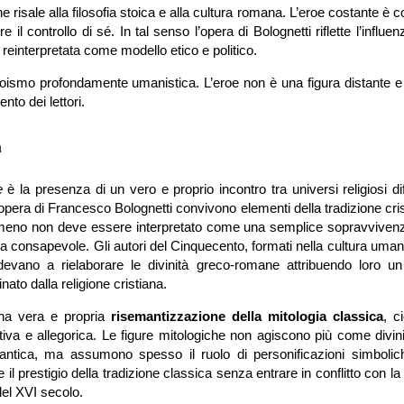
 risale alla filosofia stoica e alla cultura romana. L’eroe costante è c
 controllo di sé. In tal senso l’opera di Bolognetti riflette l’influen
reinterpretata come modello etico e politico.
roismo profondamente umanistica. L’eroe non è una figura distante e 
to dei lettori.
a
e
è la presenza di un vero e proprio incontro tra universi religiosi dif
pera di Francesco Bolognetti convivono elementi della tradizione cri
nomeno non deve essere interpretato come una semplice sopravvivenz
a consapevole. Gli autori del Cinquecento, formati nella cultura uman
endevano a rielaborare le divinità greco-romane attribuendo loro u
nato dalla religione cristiana.
una vera e propria
risemantizzazione della mitologia classica
, c
tiva e allegorica. Le figure mitologiche non agiscono più come divini
antica, ma assumono spesso il ruolo di personificazioni simbolic
l prestigio della tradizione classica senza entrare in conflitto con la
del XVI secolo.