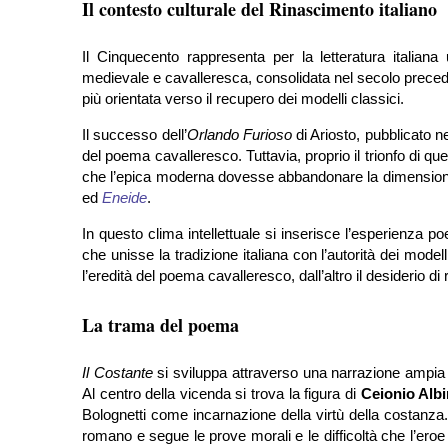
Il contesto culturale del Rinascimento italiano
Il Cinquecento rappresenta per la letteratura italiana
medievale e cavalleresca, consolidata nel secolo preced
più orientata verso il recupero dei modelli classici.
Il successo dell’
Orlando Furioso
di Ariosto, pubblicato ne
del poema cavalleresco. Tuttavia, proprio il trionfo di ques
che l’epica moderna dovesse abbandonare la dimensione fa
ed
Eneide
.
In questo clima intellettuale si inserisce l’esperienza p
che unisse la tradizione italiana con l’autorità dei modell
l’eredità del poema cavalleresco, dall’altro il desiderio di
La trama del poema
Il Costante
si sviluppa attraverso una narrazione ampia e 
Al centro della vicenda si trova la figura di
Ceionio Alb
Bolognetti come incarnazione della virtù della costanza. 
romano e segue le prove morali e le difficoltà che l’eroe 