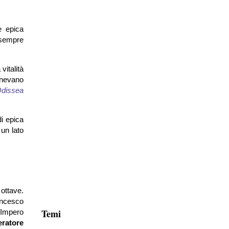
e epica
 sempre
vitalità
tenevano
dissea
di epica
 un lato
 ottave.
ancesco
Temi
l’Impero
eratore