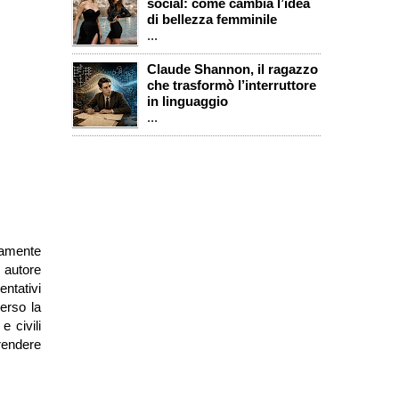
social: come cambia l’idea
di bellezza femminile
...
Claude Shannon, il ragazzo
che trasformò l’interruttore
in linguaggio
...
vamente
, autore
entativi
verso la
e civili
rendere