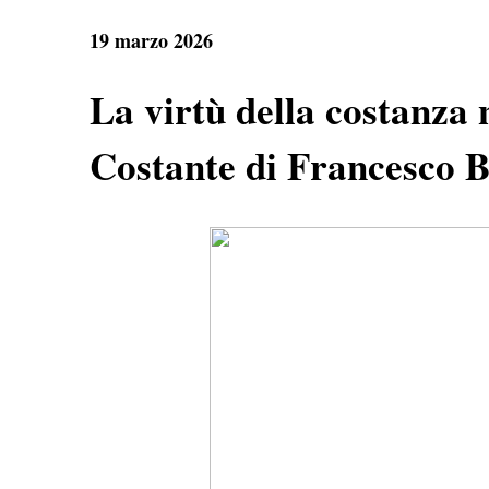
e
t
e
r
b
s
g
e
19 marzo 2026
o
A
r
o
p
a
k
p
m
La virtù della costanza 
Costante di Francesco B