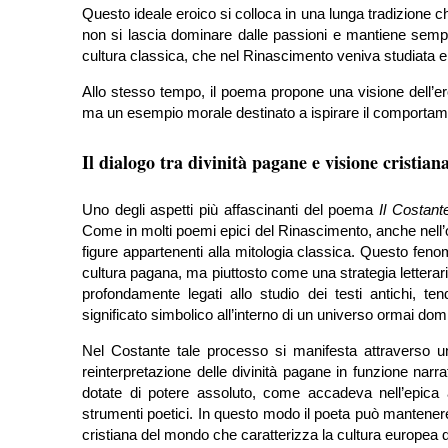
Questo ideale eroico si colloca in una lunga tradizione che
non si lascia dominare dalle passioni e mantiene sempre il
cultura classica, che nel Rinascimento veniva studiata e 
Allo stesso tempo, il poema propone una visione dell’e
ma un esempio morale destinato a ispirare il comportamen
Il dialogo tra divinità pagane e visione cristian
Uno degli aspetti più affascinanti del poema
Il Costant
Come in molti poemi epici del Rinascimento, anche nell’o
figure appartenenti alla mitologia classica. Questo fe
cultura pagana, ma piuttosto come una strategia letterari
profondamente legati allo studio dei testi antichi, t
significato simbolico all’interno di un universo ormai domi
Nel Costante tale processo si manifesta attraverso 
reinterpretazione delle divinità pagane in funzione narra
dotate di potere assoluto, come accadeva nell’epica 
strumenti poetici. In questo modo il poeta può mantenere i
cristiana del mondo che caratterizza la cultura europea 