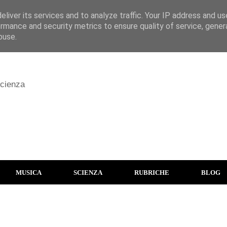
liver its services and to analyze traffic. Your IP address and u
rmance and security metrics to ensure quality of service, gene
buse.
scienza
MUSICA
SCIENZA
RUBRICHE
BLOG