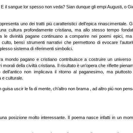
a? E il sangue lor spesso non veda? Sian dunque gli empi Augusti, o Gi
ppresenta uno dei tratti più caratteristici dell’epica rinascimentale. Gl
di una cultura profondamente cristiana, ma allo stesso tempo fondat
za le divinità pagane continuano a comparire nei poemi epici, ma 
culto, bensì strumenti narrativi che permettono di evocare l’autorit
plesso sistema di riferimenti simbolici.
ra mondo pagano e cristiano contribuisce a costruire un universo 
ori morali della civiltà cristiana. Il risultato è un’opera che riflette piena
 dell’antico non implicava il ritorno al paganesimo, ma piuttosto
 e culturale.
 guisa uscir le fa di mente, ch’altro non brama , ad altro più non pens
na posizione molto interessante. Il poema nasce infatti in un mom