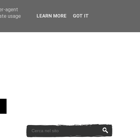
ser-agent
rate usage
LEARN MORE
GOT IT