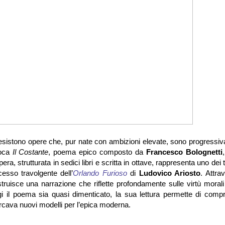
o esistono opere che, pur nate con ambizioni elevate, sono progressi
loca
Il Costante
, poema epico composto da
Francesco Bolognetti
, strutturata in sedici libri e scritta in ottave, rappresenta uno dei t
ccesso travolgente dell’
Orlando Furioso
di
Ludovico Ariosto
. Attra
ostruisce una narrazione che riflette profondamente sulle virtù morali 
i il poema sia quasi dimenticato, la sua lettura permette di comp
cercava nuovi modelli per l’epica moderna.