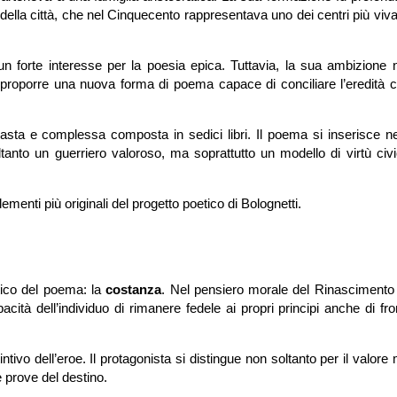
 della città, che nel Cinquecento rappresentava uno dei centri più viva
 un forte interesse per la poesia epica. Tuttavia, la sua ambizione 
o proporre una nuova forma di poema capace di conciliare l’eredità c
asta e complessa composta in sedici libri. Il poema si inserisce nel
ltanto un guerriero valoroso, ma soprattutto un modello di virtù civ
enti più originali del progetto poetico di Bolognetti.
atico del poema: la
costanza
. Nel pensiero morale del Rinascimento
ità dell’individuo di rimanere fedele ai propri principi anche di fro
tivo dell’eroe. Il protagonista si distingue non soltanto per il valore m
 prove del destino.