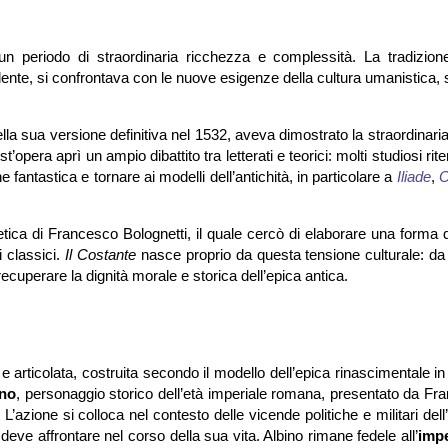
 un periodo di straordinaria ricchezza e complessità. La tradizion
ente, si confrontava con le nuove esigenze della cultura umanistica,
lla sua versione definitiva nel 1532, aveva dimostrato la straordinaria 
t’opera aprì un ampio dibattito tra letterati e teorici: molti studiosi ri
ntastica e tornare ai modelli dell’antichità, in particolare a
Iliade
,
O
oetica di Francesco Bolognetti, il quale cercò di elaborare una forma 
i classici.
Il Costante
nasce proprio da questa tensione culturale: da
 recuperare la dignità morale e storica dell’epica antica.
articolata, costruita secondo il modello dell’epica rinascimentale in
ino
, personaggio storico dell’età imperiale romana, presentato da Fr
L’azione si colloca nel contesto delle vicende politiche e militari del
deve affrontare nel corso della sua vita. Albino rimane fedele all’
imp