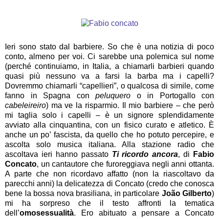
Ieri sono stato dal barbiere. So che è una notizia di poco
conto, almeno per voi. Ci sarebbe una polemica sul nome
(perché continuiamo, in Italia, a chiamarli barbieri quando
quasi più nessuno va a farsi la barba ma i capelli?
Dovremmo chiamarli “capellieri”, o qualcosa di simile, come
fanno in Spagna con
peluquero
o in Portogallo con
cabeleireiro
) ma ve la risparmio. Il mio barbiere – che però
mi taglia solo i capelli – è un signore splendidamente
avviato alla cinquantina, con un fisico curato e atletico. È
anche un po’ fascista, da quello che ho potuto percepire, e
ascolta solo musica italiana. Alla stazione radio che
ascoltava ieri hanno passato
T
i ricordo ancora
, di
Fabio
Concato
, un cantautore che furoreggiava negli anni ottanta.
A parte che non ricordavo affatto (non la riascoltavo da
parecchi anni) la delicatezza di Concato (credo che conosca
bene la bossa nova brasiliana, in particolare
João Gilberto
)
mi ha sorpreso che il testo affronti la tematica
dell’
omosessualità
. Ero abituato a pensare a Concato