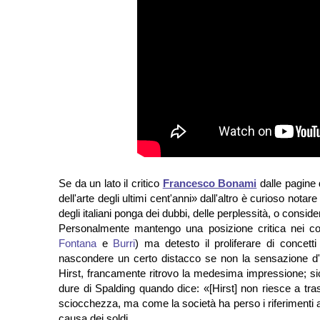
Se da un lato il critico
Francesco Bonami
dalle pagine 
dell'arte degli ultimi cent'anni» dall'altro è curioso not
degli italiani ponga dei dubbi, delle perplessità, o consi
Personalmente mantengo una posizione critica nei con
Fontana
e
Burri
) ma detesto il proliferare di conce
nascondere un certo distacco se non la sensazione d'e
Hirst, francamente ritrovo la medesima impressione; s
dure di Spalding quando dice: «[Hirst] non riesce a tr
sciocchezza, ma come la società ha perso i riferimenti 
causa dei soldi.