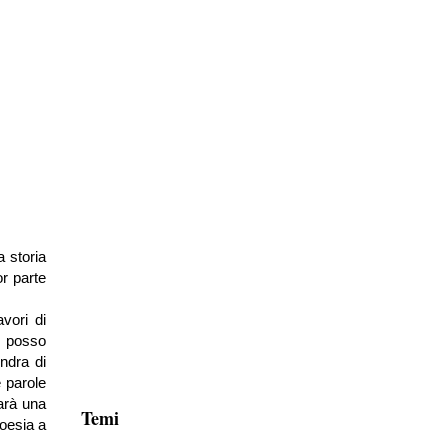
a storia
r parte
vori di
n posso
ndra di
 parole
arà una
Temi
oesia a