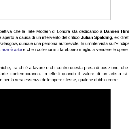
trospettiva che la Tate Modern di Londra sta dedicando a
Damien Hirs
 è aperto a causa di un intervento del critico
Julian Spalding
, ex diret
Glasgow, dunque una persona autorevole. In un'intervista sull'«Indip
 non è arte
e che i collezionisti farebbero meglio a vendere le opere 
miche, tra chi è a favore e chi contro questa presa di posizione, ch
'arte contemporanea. In effetti quando il valore di un artista si
on per la vera essenza delle opere stesse, qualche dubbio corre.