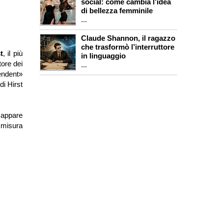
social: come cambia l’idea
di bellezza femminile
...
Claude Shannon, il ragazzo
che trasformò l’interruttore
t
, il più
in linguaggio
tore dei
...
endent»
di Hirst
e appare
 misura