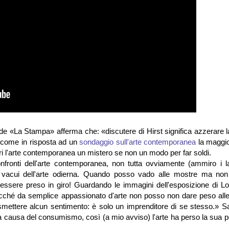
de «La Stampa» afferma che: «discutere di Hirst significa azzerare l
are come in risposta ad un
sondaggio sull'arte contemporanea
la maggio
deri l'arte contemporanea un mistero se non un modo per far soldi.
fronti dell'arte contemporanea, non tutta ovviamente (ammiro i la
tti vacui dell'arte odierna. Quando posso vado alle mostre ma no
ssere preso in giro! Guardando le immagini dell'esposizione di Lo
icché da semplice appassionato d'arte non posso non dare peso alle
asmettere alcun sentimento: è solo un imprenditore di se stesso.» S
a causa del consumismo, così (a mio avviso) l'arte ha perso la sua p