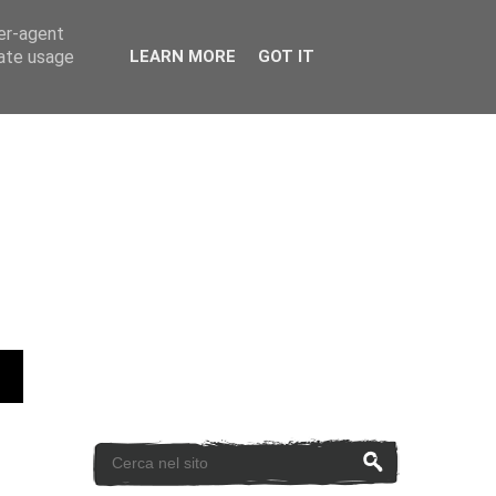
ser-agent
rate usage
LEARN MORE
GOT IT