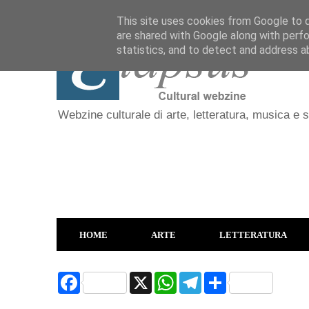
This site uses cookies from Google to de
are shared with Google along with perfo
statistics, and to detect and address a
Webzine culturale di arte, letteratura, musica e 
HOME
ARTE
LETTERATURA
F
X
W
T
S
a
h
e
h
c
a
l
a