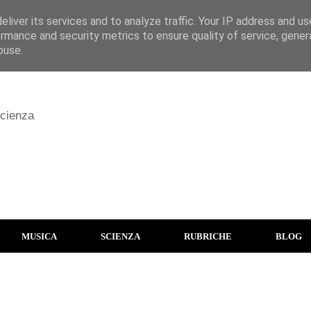
liver its services and to analyze traffic. Your IP address and u
rmance and security metrics to ensure quality of service, gene
buse.
scienza
MUSICA
SCIENZA
RUBRICHE
BLOG