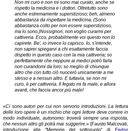
Non mi curo e non mi sono mai curato, anche se
rispetto la medicina e i dottori. Oltretutto sono
anche estremamente superstizioso; beh, almeno
abbastanza da rispettare la medicina. (Sono
abbastanza colto per non essere superstizioso,
ma lo sono.)
Nossignori, non voglio curarmi per
cattiveria. Ecco, probabilmente voi questo non lo
capirete. Be', io invece lo capisco. Io, s'intende,
non saprei spiegarvi a chi esattamente faccia
dispetto in questo caso con la mia cattiveria; so
perfettamente che neppure ai medici potrò farla
non curandomi da loro; so meglio di chiunque
altro che con tutto ciò nuocerò unicamente a me
stesso e a nessun altro. E tuttavia, se non mi
curo, è per cattiveria. Il fegato mi fa male, e allora
avanti, che faccia ancor più male!
«
Ci sono autori per cui non servono introduzioni. La lettura
delle loro opere è un rischio che ogni lettore deve correre in
modo individuale, autonomo: troverà sempre una risposta,
che nessun altro gli potrà mai suggerire.
» (Fausto Malcovati,
introduzione alle “Memorie del sottosuolo“ di
Fedor