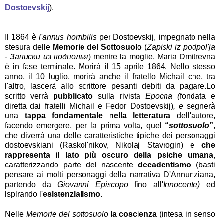
Dostoevskij
).
Il 1864 è
l'annus horribilis
per Dostoevskij, impegnato nella
stesura delle
Memorie del Sottosuolo
(
Zapiski iz podpol'ja
-
Записки из подполья
) mentre la moglie, Maria Dmitrevna
è in fase terminale. Morirà il 15 aprile 1864. Nello stesso
anno, il 10 luglio, morirà anche il fratello Michail che, tra
l'altro, lascerà allo scrittore pesanti debiti da pagare.
Lo
scritto verrà
pubblicato
sulla rivista
Epocha
(
fondata e
diretta dai fratelli Michail e Fedor Dostoevskij
)
, e
segnerà
una
tappa fondamentale nella letteratura
dell'autore,
facendo emergere, per la prima volta, quel
“
sottosuolo
”
,
che diverrà una delle caratteristiche tipiche dei personaggi
dostoevskiani
(
Raskol'nikov, Nikolaj Stavrogin) e
che
rappresenta il lato più oscuro della psiche umana
,
caratterizzando parte del nascente
decadentismo
(basti
pensare ai molti personaggi della narrativa D'Annunziana,
partendo da
Giovanni Episcopo
fino all'
Innocente)
ed
ispirando l'
esistenzialismo.
Nelle
Memorie del sottosuolo
la coscienza
(intesa in senso