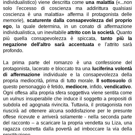
individualistico) viene descritta come
una malattia
(«...non
solo l'eccesso di coscienza ma addirittura qualsiasi
coscienza è una malattia» afferma il protagonista delle
memorie
),
scaturente dalla consapevolezza del proprio
ego
, la quale determina, in un conato di affermazione
individualistica, un inevitabile
attrito con la società
. Quanto
più quella consapevolezza è spiccata,
tanto più la
negazione dell'altro sarà accentuata
e l'attrito sarà
profondo.
La prima parte del romanzo è una confessione del
protagonista, lacerato e bloccato tra una
luciferina volontà
di affermazione
individuale e la consapevolezza della
propria mediocrità, prima di tutto morale.
Il sottosuolo
di
questo personaggio è fetido,
mediocre
, infido,
vendicativo
.
Ogni offesa alla propria sfera soggettiva viene sentita come
un
vulnus
insuperabile che induce il soggetto a propositi di
subdola ed agognata rivincita. Tuttavia, il protagonista non
riuscirà ad ottenere alcuna soddisfazione per le presunte
offese ricevute e arriverà solamente - nella seconda parte
del racconto – a scaricare la propria vendetta su Liza, una
ragazza costretta dalla povertà ad imboccare la via della
prostituzione.