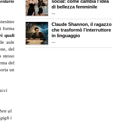
social: come cambia l’idea
entario
di bellezza femminile
...
ianesimo
Claude Shannon, il ragazzo
i forma
che trasformò l’interruttore
ei quali
in linguaggio
...
lle aule
one, del
o stesso
oema del
moria un
acci
e
ben al
gigli i