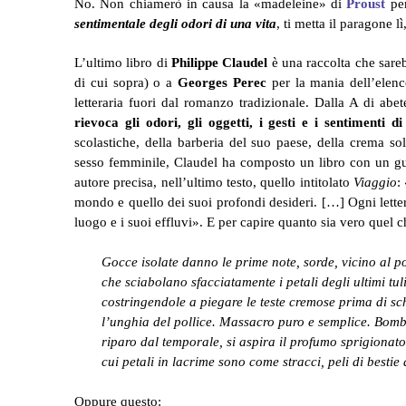
No. Non chiamerò in causa la «madeleine» di
Proust
per
sentimentale degli odori di una vita
, ti metta il paragone lì
L’ultimo libro di
Philippe Claudel
è una raccolta che sare
di cui sopra) o a
Georges Perec
per la mania dell’elen
letteraria fuori dal romanzo tradizionale. Dalla A di abe
rievoca gli odori, gli oggetti, i gesti e i sentimenti d
scolastiche, della barberia del suo paese, della crema sol
sesso femminile, Claudel ha composto un libro con un gu
autore precisa, nell’ultimo testo, quello intitolato
Viaggio
:
mondo e quello dei suoi profondi desideri. […] Ogni lett
luogo e i suoi effluvi». E per capire quanto sia vero quel c
Gocce isolate danno le prime note, sorde, vicino al pol
che sciabolano sfacciatamente i petali degli ultimi tul
costringendole a piegare le teste cremose prima di sch
l’unghia del pollice. Massacro puro e semplice. Bomba
riparo dal temporale, si aspira il profumo sprigionato
cui petali in lacrime sono come stracci, peli di best
Oppure questo: