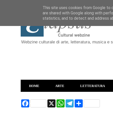
This site uses cookies from Google to de
are shared with Google along with perfo
statistics, and to detect and address a
Webzine culturale di arte, letteratura, musica e 
HOME
ARTE
LETTERATURA
F
X
W
T
S
a
h
e
h
c
a
l
a