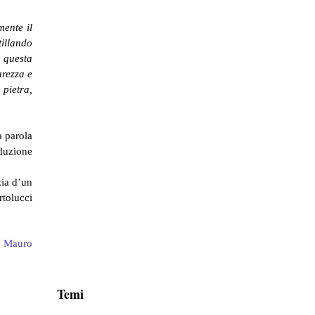
mente il
tillando
 questa
arezza e
 pietra,
a parola
oduzione
zia d’un
rtolucci
o Mauro
Temi