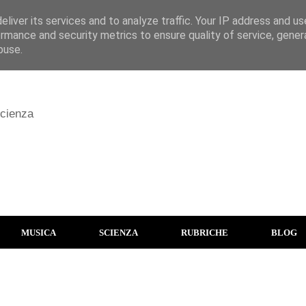
liver its services and to analyze traffic. Your IP address and u
rmance and security metrics to ensure quality of service, gene
buse.
scienza
MUSICA
SCIENZA
RUBRICHE
BLOG