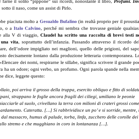
 farne il solito “pippone” sui ricordi, nonostante il libro,
Profumi. Inv
, sotto il naso, come un assist di Pirlo.
bbe piaciuta molto a
Gesualdo Bufalino
(in realtà proprio per il proust
co, o a
Italo Calvino
, perché mi sembra che trovasse geniale qualsias
te alla V di viaggio,
Claudel ha scritto una raccolta di brevi testi n
i una vita
, soprattutto dell’infanzia. Passando attraverso il ricordo de
are, dell’odore impigliato nei maglioni, quello delle prigioni, del sap
sto decisamente lontano dalla produzione letteraria contemporanea. L
 «Elencare dei nomi, respirarne le sillabe, significa scrivere il grande p
era ha un odore; ogni verbo, un profumo. Ogni parola spande nella me
he dice, leggete questo:
laio, poi arriva il grosso della truppa, esercito obliquo e fitto di soldat
ipani, strappano le foglie ancora fragili dei ciliegi, umiliano le peonie
iacciarle al suolo, crivellano la terra con milioni di crateri grossi com
rdamento. Cateratta. […] Si rabbrividisce un po’ e si sorride, mentre, 
 dal massacro, humus di palude, torba, linfa, zucchero delle corolle dei 
ie allo stremo e che mugghiano in coro in lontananza […].