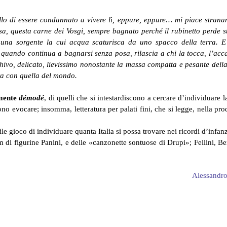
llo di essere condannato a vivere lì, eppure, eppure… mi piace strana
a, questa carne dei Vosgi, sempre bagnato perché il rubinetto perde s
una sorgente la cui acqua scaturisca da uno spacco della terra. E
, quando continua a bagnarsi senza posa, rilascia a chi la tocca, l’acc
chivo, delicato, lievissimo nonostante la massa compatta e pesante della
ta con quella del mondo.
amente
démodé
, di quelli che si intestardiscono a cercare d’individuare l
no evocare; insomma, letteratura per palati fini, che si legge, nella pr
e gioco di individuare quanta Italia si possa trovare nei ricordi d’infan
 di figurine Panini, e delle «canzonette sontuose di Drupi»; Fellini, Be
Alessandr