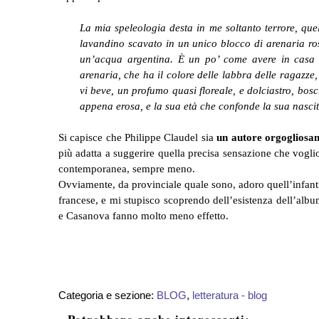
La mia speleologia desta in me soltanto terrore, que
lavandino scavato in un unico blocco di arenaria ros
un’acqua argentina. È un po’ come avere in casa 
arenaria, che ha il colore delle labbra delle ragazze
vi beve, un profumo quasi floreale, e dolciastro, bos
appena erosa, e la sua età che confonde la sua nasci
Si capisce che Philippe Claudel sia
un autore orgoglios
più adatta a suggerire quella precisa sensazione che voglio
contemporanea, sempre meno.
Ovviamente, da provinciale quale sono, adoro quell’infantil
francese, e mi stupisco scoprendo dell’esistenza dell’album
e Casanova fanno molto meno effetto.
Categoria e sezione:
BLOG
,
letteratura - blog