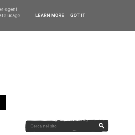
ser-agent
rate usage
LEARN MORE
GOT IT