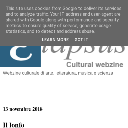
This site uses cookies from Google to deliver its services
and to analyze traffic. Your IP address and user-agent are
≡
shared with Google along with performance and security
Elapsus
metrics to ensure quality of service, generate usage
statistics, and to detect and address abuse.
LEARN MORE
GOT IT
Webzine culturale di arte, letteratura, musica e scienza
13 novembre 2018
Il lonfo