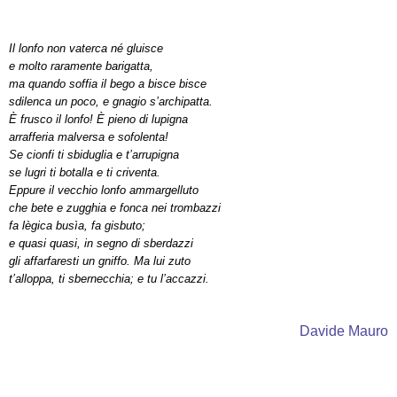
Il lonfo non vaterca né gluisce
e molto raramente barigatta,
ma quando soffia il bego a bisce bisce
sdilenca un poco, e gnagio s’archipatta.
È frusco il lonfo! È pieno di lupigna
arrafferia malversa e sofolenta!
Se cionfi ti sbiduglia e t’arrupigna
se lugri ti botalla e ti criventa.
Eppure il vecchio lonfo ammargelluto
che bete e zugghia e fonca nei trombazzi
fa lègica busìa, fa gisbuto;
e quasi quasi, in segno di sberdazzi
gli affarfaresti un gniffo. Ma lui zuto
t’alloppa, ti sbernecchia; e tu l’accazzi.
Davide Mauro