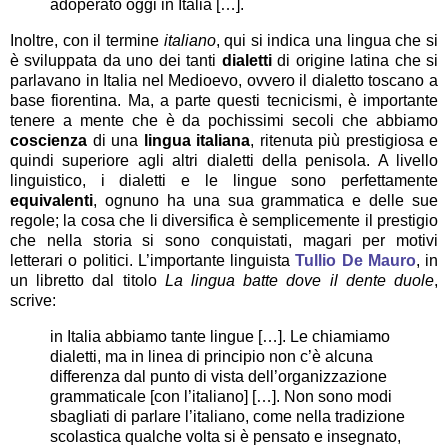
adoperato oggi in Italia […].
Inoltre, con il termine
italiano
, qui si indica una lingua che si
è sviluppata da uno dei tanti
dialetti
di origine latina che si
parlavano in Italia nel Medioevo, ovvero il dialetto toscano a
base fiorentina. Ma, a parte questi tecnicismi, è importante
tenere a mente che è da pochissimi secoli che abbiamo
coscienza
di una
lingua italiana
, ritenuta più prestigiosa e
quindi superiore agli altri dialetti della penisola. A livello
linguistico, i dialetti e le lingue sono perfettamente
equivalenti
, ognuno ha una sua grammatica e delle sue
regole; la cosa che li diversifica è semplicemente il prestigio
che nella storia si sono conquistati, magari per motivi
letterari o politici. L’importante linguista
Tullio De Mauro
, in
un libretto dal titolo
La lingua batte dove il dente duole
,
scrive:
in Italia abbiamo tante lingue […]. Le chiamiamo
dialetti, ma in linea di principio non c’è alcuna
differenza dal punto di vista dell’organizzazione
grammaticale [con l’italiano] […]. Non sono modi
sbagliati di parlare l’italiano, come nella tradizione
scolastica qualche volta si è pensato e insegnato,