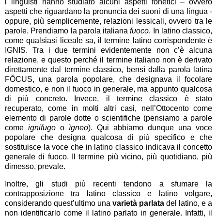
i linguisti hanno studiato alcuni aspetti fonetici – ovvero
aspetti che riguardano la pronuncia dei suoni di una lingua -
oppure, più semplicemente, relazioni lessicali, ovvero tra le
parole. Prendiamo la parola italiana
fuoco
. In latino classico,
come qualsiasi liceale sa, il termine latino corrispondente è
IGNIS. Tra i due termini evidentemente non c’è alcuna
relazione, e questo perché il termine italiano non è derivato
direttamente dal termine classico, bensì dalla parola latina
FŎCUS, una parola popolare, che designava il focolare
domestico, e non il fuoco in generale, ma appunto qualcosa
di più concreto. Invece, il termine classico è stato
recuperato, come in molti altri casi, nell’Ottocento come
elemento di parole dotte o scientifiche (pensiamo a parole
come
ignifugo
o
ìgneo
). Qui abbiamo dunque una voce
popolare che designa qualcosa di più specifico e che
sostituisce la voce che in latino classico indicava il concetto
generale di fuoco. Il termine più vicino, più quotidiano, più
dimesso, prevale.
Inoltre, gli studi più recenti tendono a sfumare la
contrapposizione tra latino classico e latino volgare,
considerando quest’ultimo una
varietà parlata
del latino, e a
non identificarlo come il latino parlato in generale. Infatti, il