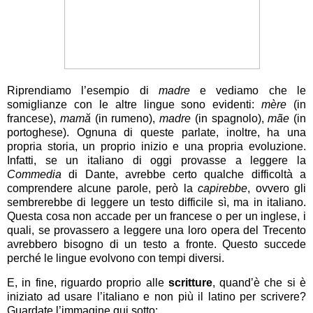
Riprendiamo l’esempio di
madre
e vediamo che le
somiglianze con le altre lingue sono evidenti:
mère
(in
francese),
mamă
(in rumeno),
madre
(in spagnolo),
mãe
(in
portoghese). Ognuna di queste parlate, inoltre, ha una
propria storia, un proprio inizio e una propria evoluzione.
Infatti, se un italiano di oggi provasse a leggere la
Commedia
di Dante, avrebbe certo qualche difficoltà a
comprendere alcune parole, però la
capirebbe
, ovvero gli
sembrerebbe di leggere un testo difficile sì, ma in italiano.
Questa cosa non accade per un francese o per un inglese, i
quali, se provassero a leggere una loro opera del Trecento
avrebbero bisogno di un testo a fronte. Questo succede
perché le lingue evolvono con tempi diversi.
E, in fine, riguardo proprio alle
scritture
, quand’è che si è
iniziato ad usare l’italiano e non più il latino per scrivere?
Guardate l’immagine qui sotto: