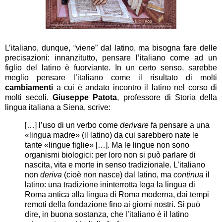
L’italiano, dunque, “viene” dal latino, ma bisogna fare delle
precisazioni: innanzitutto, pensare l’italiano come ad un
figlio del latino è fuorviante. In un certo senso, sarebbe
meglio pensare l’italiano come il risultato di molti
cambiamenti
a cui è andato incontro il latino nel corso di
molti secoli.
Giuseppe Patota
, professore di Storia della
lingua italiana a Siena, scrive:
[…] l’uso di un verbo come
derivare
fa pensare a una
«lingua madre» (il latino) da cui sarebbero nate le
tante «lingue figlie» […]. Ma le lingue non sono
organismi biologici: per loro non si può parlare di
nascita, vita e morte in senso tradizionale. L’italiano
non
deriva
(cioè non nasce) dal latino, ma
continua
il
latino: una tradizione ininterrotta lega la lingua di
Roma antica alla lingua di Roma moderna, dai tempi
remoti della fondazione fino ai giorni nostri. Si può
dire, in buona sostanza, che l’italiano è il latino