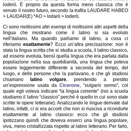
loderò
. È proprio da questa forma meno classica che è
venuto il nostro futuro, secondo la trafila LAUDARE HABEO
> LAUDAR(E) *AO > lodarò > loderò.
Ci sono moltissimi altri esempi di moltissimi altri aspetti della
lingua che mostrano come il latino si sia evoluto
nell’italiano. Ma quando parliamo di latino, a cosa ci
riferiamo
esattamente
? Ecco un’altra precisazione: non è
stata la lingua scritta che si studia a scuola, il latino classico,
ad essersi evoluta, bensì quella lingua che era parlata dalla
popolazione nella sua quotidianità, una lingua che poteva
essere leggermente differente a seconda del tempo, del
luogo, e delle persone che la parlavano, e che gli studiosi
chiamano
latino volgare
, prendendo a prestito
un’espressione usata da
Cicerone
, “
vulgaris sermo
”, col
quale egli voleva indicare “la lingua corrente” (noi a scuola
studiamo il latino “classico” perché è quello in cui sono state
scritte le opere letterarie). Analizzando le lingue derivate dal
latino, infatti, ci si era accorti che non si riusciva a ricondurle
esattamente al latino classico: ecco che gli studiosi
ipotizzano quindi che doveva esserci una lingua popolare,
viva, meno cristallizzata rispetto al latino letterario. Per farlo,