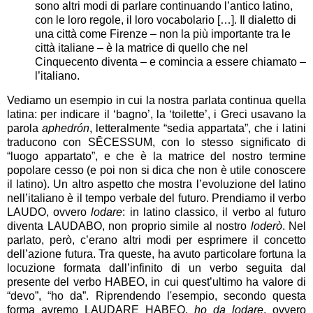
sono altri modi di parlare continuando l’antico latino,
con le loro regole, il loro vocabolario […]. Il dialetto di
una città come Firenze – non la più importante tra le
città italiane – è la matrice di quello che nel
Cinquecento diventa – e comincia a essere chiamato –
l’italiano.
Vediamo un esempio in cui la nostra parlata continua quella
latina: per indicare il ‘bagno’, la ‘toilette’, i Greci usavano la
parola
aphedrón
, letteralmente “sedia appartata”, che i latini
traducono con SĒCESSUM, con lo stesso significato di
“luogo appartato”, e che è la matrice del nostro termine
popolare cesso (e poi non si dica che non è utile conoscere
il latino). Un altro aspetto che mostra l’evoluzione del latino
nell’italiano è il tempo verbale del futuro. Prendiamo il verbo
LAUDO, ovvero
lodare
: in latino classico, il verbo al futuro
diventa LAUDABO, non proprio simile al nostro
loderò
. Nel
parlato, però, c’erano altri modi per esprimere il concetto
dell’azione futura. Tra queste, ha avuto particolare fortuna la
locuzione formata dall’infinito di un verbo seguita dal
presente del verbo HABEO, in cui quest’ultimo ha valore di
“devo”, “ho da”. Riprendendo l'esempio, secondo questa
forma avremo LAUDARE HABEO,
ho da lodare
, ovvero