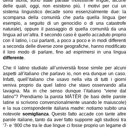
della storia, sono state parlate moltissime lingue, alcune
delle quali, oggi, non esistono più. I motivi per cui un
sistema linguistico decade sono essenzialmente due: la
scomparsa della comunità che parla quella lingua (per
esempio, a seguito di un genocidio o di una catastrofe
naturale), oppure il passaggio di quella comunità da una
lingua ad un’altra. Il secondo caso è quello accaduto proprio
con il latino, i cui parlanti, a poco a poco e in modi differenti
a seconda delle diverse zone geografiche, hanno modificato
il loro modo di parlare, fino ad esprimersi in una lingua
differente
.
Che il latino studiato all’università fosse simile per alcuni
aspetti all’italiano che parlavo io, non era dunque un caso.
Infatti, quell’italiano che usavo nella vita di tutti i giorni
veniva proprio da quel latino che stavo osservando alla
lavagna. Ma in che senso dunque l’italiano “viene dal
latino”? Prendiamo la parola MĀTĔR (le basi delle parole
latine si scrivono convenzionalmente usando le maiuscole)
e la sua corrispondente italiana
madre
: notiamo subito una
notevole
somiglianza
. Questo fatto accade con tante altre
parole italiane, tanto da aver fatto supporre agli studiosi tra
‘7- e ‘800 che tra le due lingue ci fosse proprio un legame di