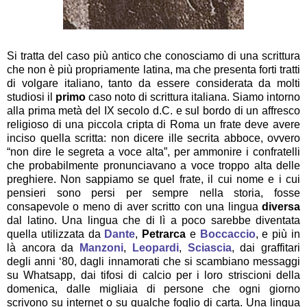
Si tratta del caso più antico che conosciamo di una scrittura
che non è più propriamente latina, ma che presenta forti tratti
di volgare italiano, tanto da essere considerata da molti
studiosi il
primo
caso noto di scrittura italiana. Siamo intorno
alla prima metà del IX secolo d.C. e sul bordo di un affresco
religioso di una piccola cripta di Roma un frate deve avere
inciso quella scritta: non dicere ille secrita abboce, ovvero
“non dire le segreta a voce alta”, per ammonire i confratelli
che probabilmente pronunciavano a voce troppo alta delle
preghiere. Non sappiamo se quel frate, il cui nome e i cui
pensieri sono persi per sempre nella storia, fosse
consapevole o meno di aver scritto con una lingua
diversa
dal latino. Una lingua che di lì a poco sarebbe diventata
quella utilizzata da
Dante
,
Petrarca
e
Boccaccio
, e più in
là ancora da
Manzoni
,
Leopardi
,
Sciascia
, dai graffitari
degli anni ‘80, dagli innamorati che si scambiano messaggi
su Whatsapp, dai tifosi di calcio per i loro striscioni della
domenica, dalle migliaia di persone che ogni giorno
scrivono su internet o su qualche foglio di carta. Una lingua