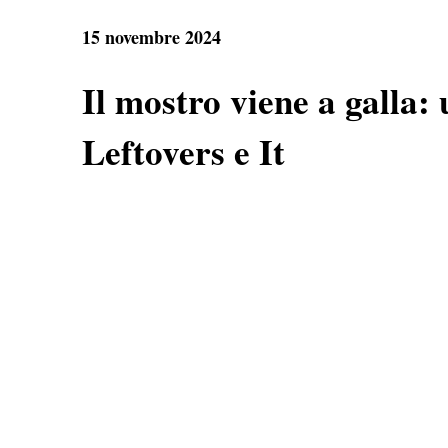
e
t
e
r
b
s
g
e
15 novembre 2024
o
A
r
o
p
a
k
p
m
Il mostro viene a galla:
Leftovers e It