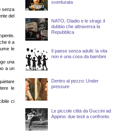
sventurata
e senza
ente del
NATO, Gladio e le stragi: il
dubbio che attraversa la
Repubblica
mpente.
 che è a
sume le
Il paese senza adulti: la vita
non è una cosa da bambini
uogo una
no a un
Dentro al pezzo: Under
quietare
pressure
tere le
ibile ci
Le piccole città da Guccini ad
Appino: due testi a confronto