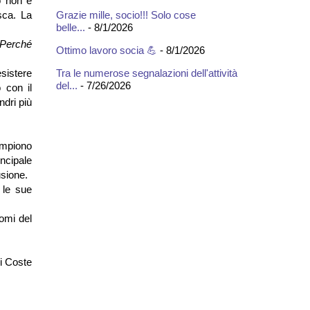
o non è
Grazie mille, socio!!! Solo cose
sca. La
belle...
- 8/1/2026
Perché
Ottimo lavoro socia 💪
- 8/1/2026
Tra le numerose segnalazioni dell'attività
esistere
del...
- 7/26/2026
o con il
dri più
mpiono
incipale
usione.
 le sue
omi del
i Coste