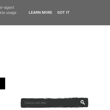
ser-agent
rate usage
LEARN MORE
GOT IT