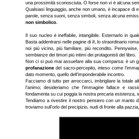
una prossimità sconosciuta. O forse non vi è alcuna sem
Qualsiasi linguaggio, anche non umano, è incapace di e
parole, senza suoni, senza simboli, senza alcuna emissio
non simbolico
.
Il suo nucleo è ineffabile, intangibile. Esternarlo in 
Basta addentrarsi nelle pagine di
It
, lo straordinario rom
noi più vicino, più familiare, più recondito. Pennywise
sembianze dei timori più intimi dei protagonisti del libro.
Non ci si può mai assuefare alla sua comparsa: è un gomit
profanazione
del sacro-percepito, inteso come l'immagi
dato momento, quello dell’imponderabile incontro.
Facciamo di tutto per arroccarci, imbrigliare la totale a
l’animo; desideriamo che l’immagine fallace e rassic
fondamenta su cui poggia la nostra precaria esistenza, si
Tendiamo a rivestire il nostro pensiero con un manto di
troviamo sull'orlo del precipizio, nudi di fronte alla pazzia