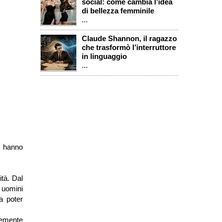
social: come cambia l’idea
di bellezza femminile
...
Claude Shannon, il ragazzo
che trasformò l’interruttore
in linguaggio
...
e hanno
tà. Dal
i uomini
za poter
ntemente