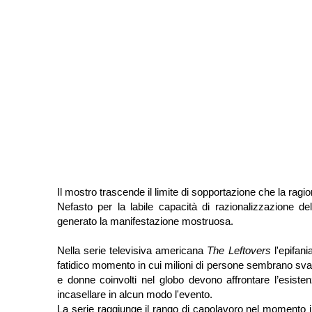
Il mostro trascende il limite di sopportazione che la ragi
Nefasto per la labile capacità di razionalizzazione 
generato la manifestazione mostruosa.
Nella serie televisiva americana
The Leftovers
l'epifan
fatidico momento in cui milioni di persone sembrano svani
e donne coinvolti nel globo devono affrontare l’esistenz
incasellare in alcun modo l'evento.
La serie raggiunge il rango di capolavoro nel momento in