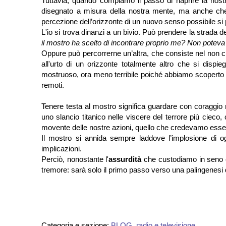
Tuttavia, quando compiamo il passo di riaprire la nost
disegnato a misura della nostra mente, ma anche che 
percezione dell’orizzonte di un nuovo senso possibile si
L'io si trova dinanzi a un bivio. Può prendere la strada d
il mostro ha scelto di incontrare proprio me? Non potev
Oppure può percorrerne un’altra, che consiste nel non chi
all'urto di un orizzonte totalmente altro che si dispieg
mostruoso, ora meno terribile poiché abbiamo scoperto c
remoti.
Tenere testa al mostro significa guardare con coraggio n
uno slancio titanico nelle viscere del terrore più cieco,
movente delle nostre azioni, quello che credevamo essere 
Il mostro si annida sempre laddove l’implosione di o
implicazioni.
Perciò, nonostante l'
assurdità
che custodiamo in seno ci
tremore: sarà solo il primo passo verso una palingenesi
Categoria e sezione:
BLOG
,
radio e televisione