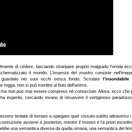
ilmente di cedere, lasciando straripare proprio malgrado l’orrida ec
schematizzato il mondo. L’irruenza del mostro consiste nell’irrepara
 ha guardato nei suoi occhi senza fondo. Scrutare
l’insondabile
i
e regga, non si può mentire al fiuto dell’anima.
o, ma non può mai essere compreso né conosciuto. Allora, ecco che 
 ha esperito, cercando invano di rimuovere il vertiginoso paradoss
essere tentata di tornare a spiegare quel vissuto-subìto attraverso i
icostruzione avviene a posteriori, mentre il mostro è l’a priori inconfe
rrebbe una semantica diversa da quella umana, una semantica del limi