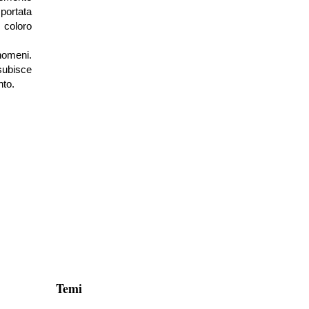
sportata
i coloro
enomeni.
 subisce
nto.
Temi