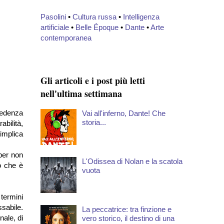
Pasolini
•
Cultura russa
•
Intelligenza
artificiale
•
Belle Époque
•
Dante
•
Arte
contemporanea
Gli articoli e i post più letti
nell'ultima settimana
cedenza
Vai all'inferno, Dante! Che
storia...
bilità,
mplica
per non
L'Odissea di Nolan e la scatola
o che è
vuota
 termini
ssabile.
La peccatrice: tra finzione e
nale, di
vero storico, il destino di una