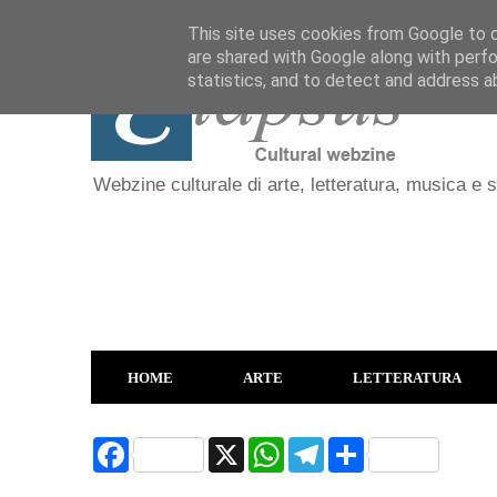
This site uses cookies from Google to de
are shared with Google along with perfo
statistics, and to detect and address a
Webzine culturale di arte, letteratura, musica e 
HOME
ARTE
LETTERATURA
F
X
W
T
S
a
h
e
h
c
a
l
a