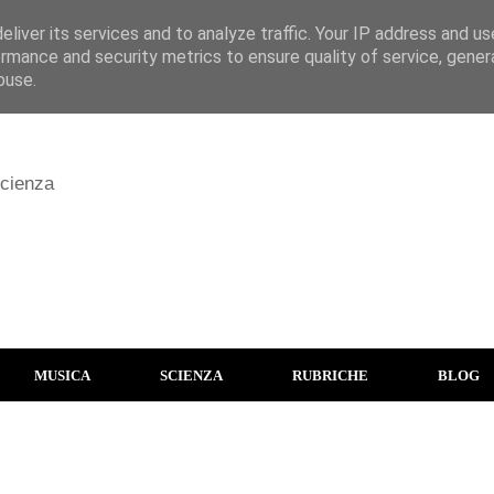
liver its services and to analyze traffic. Your IP address and u
rmance and security metrics to ensure quality of service, gene
buse.
scienza
MUSICA
SCIENZA
RUBRICHE
BLOG