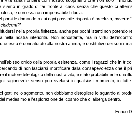
ra vita sulla frontiera col mostro, scopriamo che non solo il mond
siamo in grado di far fronte al caos senza che questo ci atterri
 palesa, e con essa una impensabile fiducia.
el porsi le domande a cui ogni possibile risposta è preclusa, ovvero: “
a eludermi?
”
udersi nella propria finitezza, anche per pochi istanti non potendo r
a nella nostra interiorità. Non nonostante, ma in virtù dell’incontr
he esso è connaturato alla nostra anima, è costitutivo dei suoi mean
ell'abisso orrido della propria esistenza, come i ragazzi che in
It
co
 cercando di non lasciarsi mortificare dalla consapevolezza che il pr
il motore teleologico della nostra vita, è stato probabilmente una ill
gni ragionevole senso può svelarsi in qualsiasi momento, in tutte
 getti nello sgomento, non dobbiamo distogliere lo sguardo ai prodr
 del medesimo e l’esplorazione del cosmo che ci alberga dentro.
Enrico D