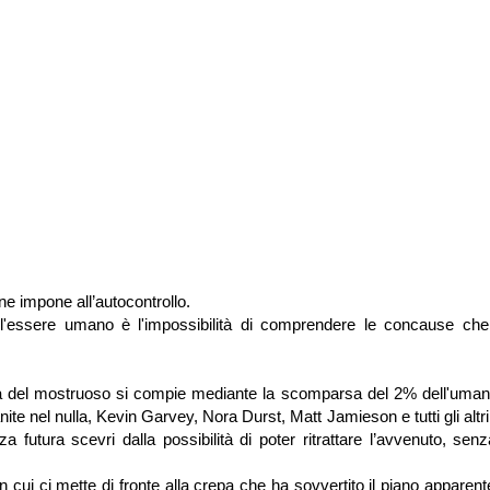
one impone all’autocontrollo.
dell'essere umano è l'impossibilità di comprendere le concause ch
ia del mostruoso si compie mediante la scomparsa del 2% dell'umani
te nel nulla, Kevin Garvey, Nora Durst, Matt Jamieson e tutti gli altr
a futura scevri dalla possibilità di poter ritrattare l’avvenuto, sen
 cui ci mette di fronte alla crepa che ha sovvertito il piano appare