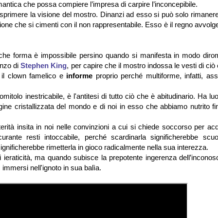
antica che possa compiere l’impresa di carpire l’inconcepibile.
sprimere la visione del mostro. Dinanzi ad esso si può solo rimaner
ne che si cimenti con il non rappresentabile. Esso è il regno avvolg
qualche forma è impossibile persino quando si manifesta in modo diro
anzo di
Stephen King
, per capire che il mostro indossa le vesti di ciò
, il clown famelico e
informe
proprio perché multiforme, infatti, as
olo inestricabile, è l'antitesi di tutto ciò che è abitudinario. Ha l
ne cristallizzata del mondo e di noi in esso che abbiamo nutrito fi
lterità insita in noi nelle convinzioni a cui si chiede soccorso per ac
urante resti intoccabile, perché scardinarla significherebbe scuo
gnificherebbe rimetterla in gioco radicalmente nella sua interezza.
 ieraticità, ma quando subisce la prepotente ingerenza dell’inconosc
, immersi nell'ignoto in sua balìa.