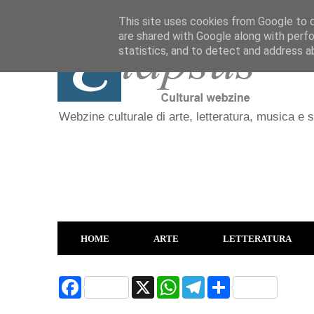
This site uses cookies from Google to de
are shared with Google along with perfo
statistics, and to detect and address a
Webzine culturale di arte, letteratura, musica e 
HOME
ARTE
LETTERATURA
F
X
W
T
S
a
h
e
h
c
a
l
a