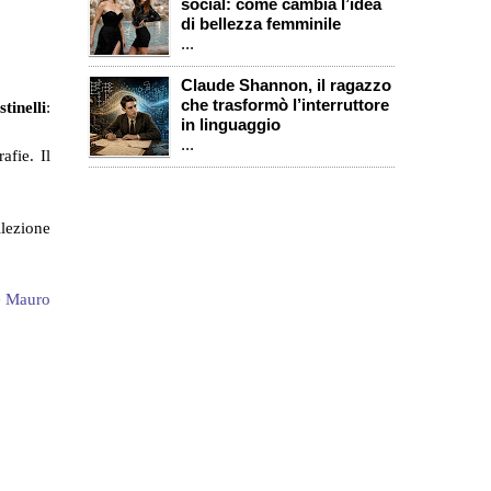
social: come cambia l’idea
di bellezza femminile
...
Claude Shannon, il ragazzo
che trasformò l’interruttore
tinelli
:
in linguaggio
...
afie. Il
llezione
e Mauro