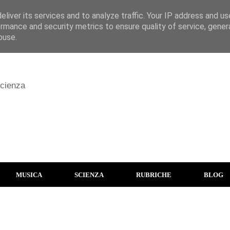
liver its services and to analyze traffic. Your IP address and u
rmance and security metrics to ensure quality of service, gene
buse.
scienza
MUSICA
SCIENZA
RUBRICHE
BLOG