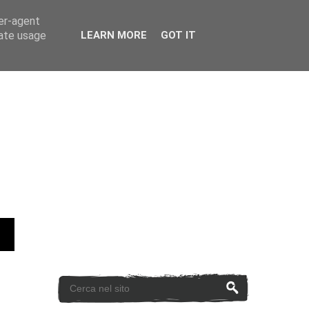
ser-agent
rate usage
LEARN MORE
GOT IT