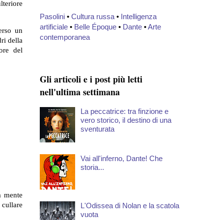
lteriore
Pasolini
•
Cultura russa
•
Intelligenza
artificiale
•
Belle Époque
•
Dante
•
Arte
verso un
contemporanea
ri della
ore del
Gli articoli e i post più letti
nell'ultima settimana
La peccatrice: tra finzione e
vero storico, il destino di una
sventurata
Vai all'inferno, Dante! Che
storia...
ra mente
 cullare
L'Odissea di Nolan e la scatola
vuota