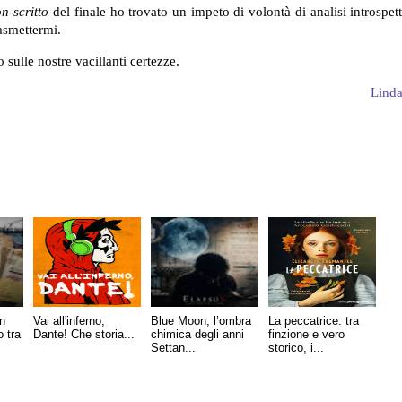
n-scritto
del finale ho trovato un impeto di volontà di analisi introspet
rasmettermi.
io sulle nostre vacillanti certezze.
Linda
an
Vai all'inferno,
Blue Moon, l’ombra
La peccatrice: tra
o tra
Dante! Che storia...
chimica degli anni
finzione e vero
Settan...
storico, i...