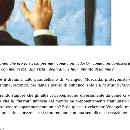
raneo che ero io stesso per me? come non vederlo? come non conoscerl
con me, in me, alla vista
degli altri e fuori intanto della mia?
e il dramma tutto pirandelliano di Vitangelo Moscarda, protagonista
entino, secondo, per fama e plauso di pubblico, solo a
Il fu Mattia Pasc
rrendo stupore che gli altri ci percepiscono diversamente da come ci
a che la “
forma
” imposta dal mondo ha prepotentemente frantumato il
ostro essere apparentemente unico? E da questa rivelazione Vitangelo me
à e precarie certezze che si scontreranno con una semplice osservazione:
to