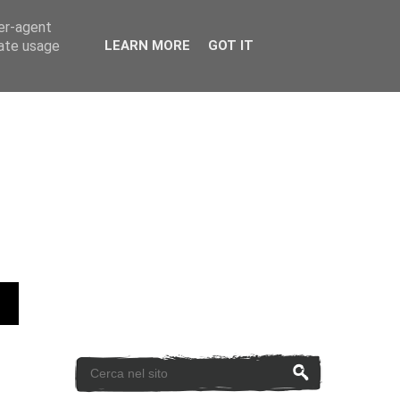
ser-agent
rate usage
LEARN MORE
GOT IT