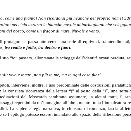
ra, come una pianta! Non ricordarsi piú neanche del proprio nome! Sdr
uardare nel cielo azzurro le bianche nuvole abbarbaglianti che veleggia
stagni del bosco, come un fragor di mare. Nuvole e vento.
l protagonista passa attraverso una serie di equivoci, fraintendimenti,
re
,
tra realtà e follia
,
tra dentro e fuori
.
l suo “io” passato, allontanate le schegge dell’identità ormai perduta, s
rdi: vivo e intero, non più in me, ma in ogni cosa fuori.
apitoli, interviene, inoltre, l’uso predominate delle costruzioni paratattic
n la consueta ricorrenza della lettera “j” al posto della “i”, una sorta 
meditazioni del Moscarda sembrano assumere, in alcuni tratti, il sap
assaggi repentini da un’immagine all’altra, mentre tutta l’impalcatura re
dini. La sapiente regia narrativa, in chiusura di romanzo, lascia al let
e se l’epilogo potesse essere rimandato allo spazio della riflessione pers