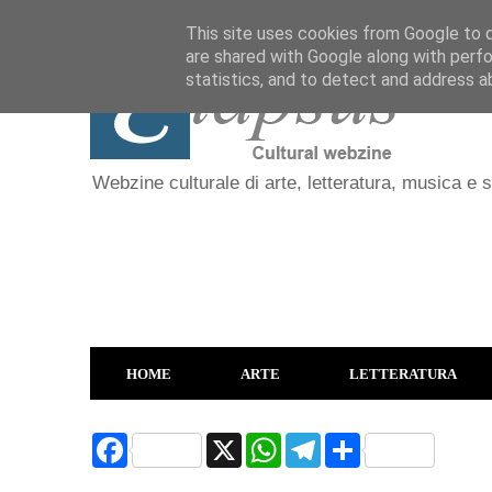
This site uses cookies from Google to de
are shared with Google along with perfo
statistics, and to detect and address a
Webzine culturale di arte, letteratura, musica e 
HOME
ARTE
LETTERATURA
F
X
W
T
S
a
h
e
h
c
a
l
a