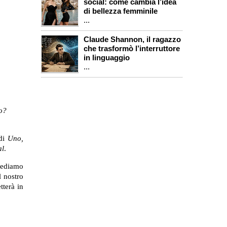
social: come cambia l’idea
di bellezza femminile
...
Claude Shannon, il ragazzo
che trasformò l’interruttore
in linguaggio
...
o?
 di
Uno,
al
.
 vediamo
 nostro
tterà in