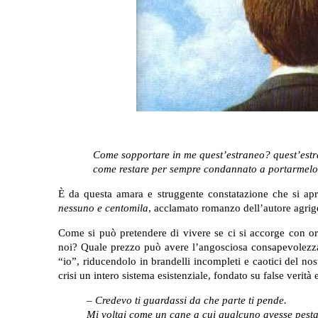
Come sopportare in me quest’estraneo? quest’est
come restare per sempre condannato a portarmelo 
È da questa amara e struggente constatazione che si apr
nessuno e centomila
, acclamato romanzo dell’autore agrig
Come si può pretendere di vivere se ci si accorge con o
noi? Quale prezzo può avere l’angosciosa consapevolezz
“io”, riducendolo in brandelli incompleti e caotici del n
crisi un intero sistema esistenziale, fondato su false verit
– Credevo ti guardassi da che parte ti pende.
Mi voltai come un cane a cui qualcuno avesse pesta