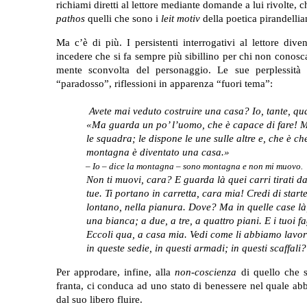
richiami diretti al lettore mediante domande a lui rivolte, c
pathos
quelli che sono i
leit motiv
della poetica pirandellia
Ma c’è di più. I persistenti interrogativi al lettore div
incedere che si fa sempre più sibillino per chi non conosca
mente sconvolta del personaggio. Le sue perplessità es
“paradosso”, riflessioni in apparenza “fuori tema”:
Avete mai veduto costruire una casa? Io, tante, qu
«Ma guarda un po’ l’uomo, che è capace di fare! 
le squadra; le dispone le une sulle altre e, che è c
montagna è diventato una casa.»
– Io – dice la montagna – sono montagna e non mi muovo.
Non ti muovi, cara? E guarda là quei carri tirati da
tue. Ti portano in carretta, cara mia! Credi di star
lontano, nella pianura. Dove? Ma in quelle case là,
una bianca; a due, a tre, a quattro piani. E i tuoi fag
Eccoli qua, a casa mia. Vedi come li abbiamo lavor
in queste sedie, in questi armadi; in questi scaffali?
Per approdare, infine, alla
non-coscienza
di quello che 
franta, ci conduca ad uno stato di benessere nel quale ab
dal suo libero fluire.