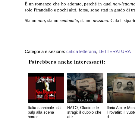
È un romanzo che ho adorato, perché in quel
non-letto/no
solo Pirandello e pochi altri, forse, sono stati in grado di t
Siamo
uno
, siamo
centomila
, siamo
nessuno
. Cala il sipar
Categoria e sezione:
critica letteraria
,
LETTERATURA
Potrebbero anche interessarti:
Italia cannibale: dal
NATO, Gladio e le
Ilaria Alpi e Mir
pulp alla scena
stragi: il dubbio che
Hrovatin: il vuot
horror...
attr...
d...