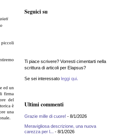
Seguici su
aiati
no
 piccoli
entiremo
Ti piace scrivere? Vorresti cimentarti nella
scrittura di articoli per Elapsus?
Se sei interessato
leggi qui
.
he ed un
di firma
ore del
Ultimi commenti
torica è
tore una
Grazie mille di cuore!
- 8/1/2026
onale.
Meravigliosa descrizione, una nuova
carezza per l...
- 8/1/2026