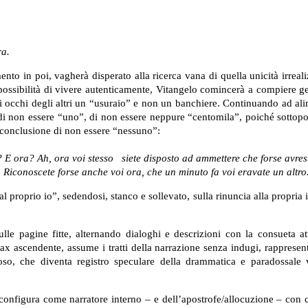
ra.
o in poi, vagherà disperato alla ricerca vana di quella unicità irreali
possibilità di vivere autenticamente, Vitangelo comincerà a compiere ges
gli occhi degli altri un “usuraio” e non un banchiere. Continuando ad al
 di non essere “uno”, di non essere neppure “centomila”, poiché sottopo
a conclusione di non essere “nessuno”:
? E ora? Ah, ora voi stesso
siete disposto ad ammettere che forse avres
. Riconoscete forse anche voi ora, che un minuto fa voi eravate un altro
proprio io”, sedendosi, stanco e sollevato, sulla rinuncia alla propria i
ulle pagine fitte, alternando dialoghi e descrizioni con la consueta at
imax ascendente, assume i tratti della narrazione senza indugi, rappresen
ioso, che diventa registro speculare della drammatica e paradossale 
i configura come narratore interno – e dell’apostrofe/allocuzione – con 