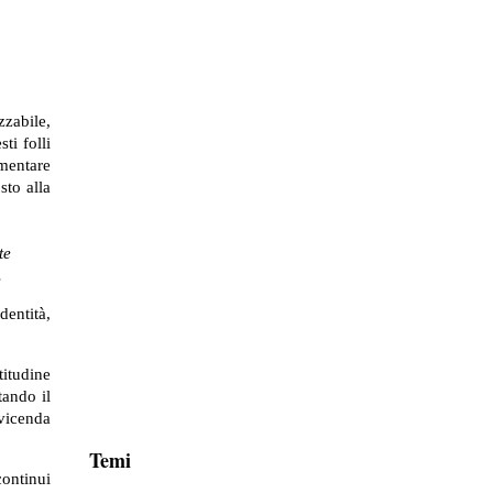
zzabile,
ti folli
imentare
sto alla
te
.
dentità,
titudine
tando il
vicenda
Temi
continui