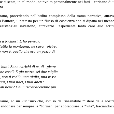
he si sente, in tal modo, coinvolto personalmente nei fatti – caricano di u
na.
entano, procedendo nell’ordito complesso della trama narrativa, attra
 l’autore, il pretesto per un flusso di coscienza che si dipana nei meand
istenziali investono, attraverso l’espediente tanto caro allo scritt
a a Richieri. E ho pensato:
Mutila la montagna; ne cava
pietre;
he non è, quello che era un pezzo di
 buoi. Sono carichi di te, di
pietre
tene costí? E già mezza sei due miglia
 non ti vedi?
una gialla, una rossa,
gi, i tuoi noci, i tuoi abeti?
ati bene? Chi li riconoscerebbe piú
siamo, ad un
vitalismo
che, avulso dall’insanabile mistero della nost
bandonare per sempre la “forma”, per abbracciare la “vita”, lasciandoci