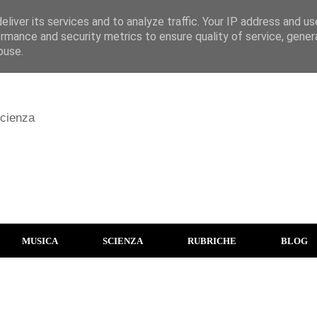
liver its services and to analyze traffic. Your IP address and u
rmance and security metrics to ensure quality of service, gene
buse.
scienza
MUSICA
SCIENZA
RUBRICHE
BLOG