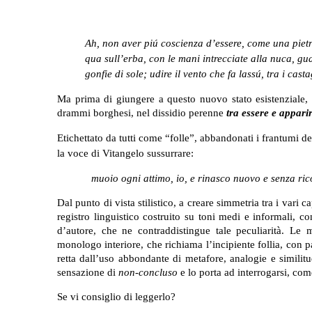
Ah, non aver piú coscienza d’essere, come una piet
qua sull’erba, con le mani intrecciate alla nuca, g
gonfie di sole; udire il vento che fa lassú, tra i ca
Ma prima di giungere a questo nuovo stato esistenziale, i
drammi borghesi, nel dissidio perenne
tra essere e appari
Etichettato da tutti come “folle”, abbandonati i frantumi de
la voce di Vitangelo sussurrare:
muoio ogni attimo, io, e rinasco nuovo e senza rico
Dal punto di vista stilistico, a creare simmetria tra i vari c
registro linguistico costruito su toni medi e informali, co
d’autore, che ne contraddistingue tale peculiarità. Le 
monologo interiore, che richiama l’incipiente follia, con p
retta dall’uso abbondante di metafore, analogie e similitu
sensazione di
non-concluso
e lo porta ad interrogarsi, com
Se vi consiglio di leggerlo?