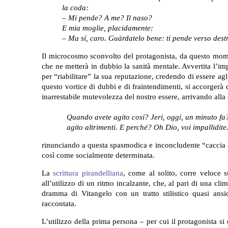
la coda:
– Mi pende? A me? Il naso?
E mia moglie, placidamente:
– Ma sí, caro. Guàrdatelo bene: ti pende verso dest
Il microcosmo sconvolto del protagonista, da questo moment
che ne metterà in dubbio la sanità mentale. Avvertita l’im
per “riabilitare” la sua reputazione, credendo di essere a
questo vortice di dubbi e di fraintendimenti, si accorgerà
inarrestabile mutevolezza del nostro essere, arrivando all
Quando avete agito cosí? Jeri, oggi, un minuto fa
agito altrimenti. E perché? Oh Dio, voi impallidite
rinunciando a questa spasmodica e inconcludente “caccia al 
così come socialmente determinata.
La
scrittura pirandelliana
, come al solito, corre veloce s
all’utilizzo di un ritmo incalzante, che, al pari di una cl
dramma di Vitangelo con un tratto stilistico quasi ans
raccontata.
L’utilizzo della prima persona – per cui il protagonista s