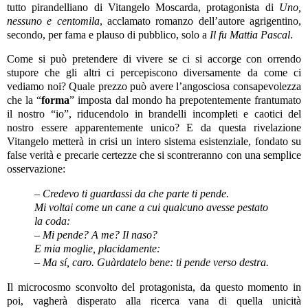
tutto pirandelliano di Vitangelo Moscarda, protagonista di
Uno,
nessuno e centomila
, acclamato romanzo dell’autore agrigentino,
secondo, per fama e plauso di pubblico, solo a
Il fu Mattia Pascal
.
Come si può pretendere di vivere se ci si accorge con orrendo
stupore che gli altri ci percepiscono diversamente da come ci
vediamo noi? Quale prezzo può avere l’angosciosa consapevolezza
che la “
forma
” imposta dal mondo ha prepotentemente frantumato
il nostro “io”, riducendolo in brandelli incompleti e caotici del
nostro essere apparentemente unico? E da questa rivelazione
Vitangelo metterà in crisi un intero sistema esistenziale, fondato su
false verità e precarie certezze che si scontreranno con una semplice
osservazione:
– Credevo ti guardassi da che parte ti pende.
Mi voltai come un cane a cui qualcuno avesse pestato
la coda:
– Mi pende? A me? Il naso?
E mia moglie, placidamente:
– Ma sí, caro. Guàrdatelo bene: ti pende verso destra.
Il microcosmo sconvolto del protagonista, da questo momento in
poi, vagherà disperato alla ricerca vana di quella unicità