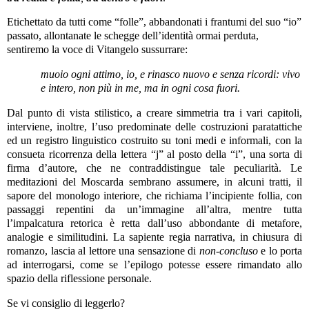
Etichettato da tutti come “folle”, abbandonati i frantumi del suo “io”
passato, allontanate le schegge dell’identità ormai perduta,
sentiremo la voce di Vitangelo sussurrare:
muoio ogni attimo, io, e rinasco nuovo e senza ricordi: vivo
e intero, non più in me, ma in ogni cosa fuori.
Dal punto di vista stilistico, a creare simmetria tra i vari capitoli,
interviene, inoltre, l’uso predominate delle costruzioni paratattiche
ed un registro linguistico costruito su toni medi e informali, con la
consueta ricorrenza della lettera “j” al posto della “i”, una sorta di
firma d’autore, che ne contraddistingue tale peculiarità. Le
meditazioni del Moscarda sembrano assumere, in alcuni tratti, il
sapore del monologo interiore, che richiama l’incipiente follia, con
passaggi repentini da un’immagine all’altra, mentre tutta
l’impalcatura retorica è retta dall’uso abbondante di metafore,
analogie e similitudini. La sapiente regia narrativa, in chiusura di
romanzo, lascia al lettore una sensazione di
non-concluso
e lo porta
ad interrogarsi, come se l’epilogo potesse essere rimandato allo
spazio della riflessione personale.
Se vi consiglio di leggerlo?