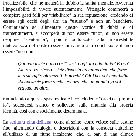
irrealizzabile, che ne metterà in dubbio la sanità mentale. Avvertita
l’impossibilità di vivere autenticamente, Vitangelo comincerà a
compiere gesti folli per “riabilitare” la sua reputazione, credendo di
essere agli occhi degli altri un “usuraio” e non un banchiere.
Continuando ad alimentare questo vortice di dubbi e di
fraintendimenti, si accorgerà di non essere “uno”, di non essere
neppure “centomila”, poiché sottoposto alla inarrestabile
mutevolezza del nostro essere, arrivando alla conclusione di non
essere “nessuno”:
Quando avete agito cosí? Jeri, oggi, un minuto fa? E ora?
Ah, ora voi stesso
siete disposto ad ammettere che forse
avreste agito altrimenti. E perché? Oh Dio, voi impallidite.
Riconoscete forse anche voi ora, che un minuto fa voi
eravate un altro.
rinunciando a questa spasmodica e inconcludente “caccia al proprio
io”, sedendosi, stanco e sollevato, sulla rinuncia alla propria
identità, così come socialmente determinata.
La
scrittura pirandelliana
, come al solito, corre veloce sulle pagine
fitte, alternando dialoghi e descrizioni con la consueta attitudine
all’utilizzo di un ritmo incalzante, che, al pari di una climax