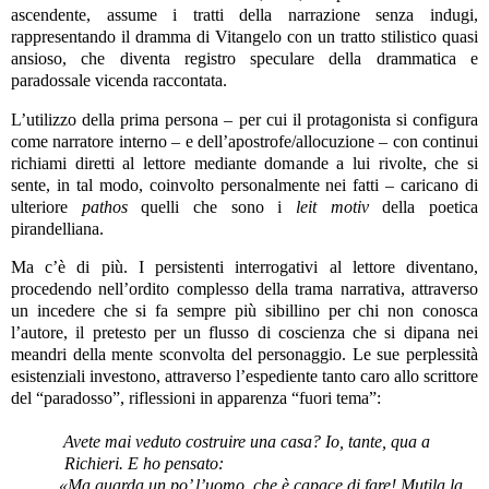
ascendente, assume i tratti della narrazione senza indugi,
rappresentando il dramma di Vitangelo con un tratto stilistico quasi
ansioso, che diventa registro speculare della drammatica e
paradossale vicenda raccontata.
L’utilizzo della prima persona – per cui il protagonista si configura
come narratore interno – e dell’apostrofe/allocuzione – con continui
richiami diretti al lettore mediante domande a lui rivolte, che si
sente, in tal modo, coinvolto personalmente nei fatti – caricano di
ulteriore
pathos
quelli che sono i
leit motiv
della poetica
pirandelliana.
Ma c’è di più. I persistenti interrogativi al lettore diventano,
procedendo nell’ordito complesso della trama narrativa, attraverso
un incedere che si fa sempre più sibillino per chi non conosca
l’autore, il pretesto per un flusso di coscienza che si dipana nei
meandri della mente sconvolta del personaggio. Le sue perplessità
esistenziali investono, attraverso l’espediente tanto caro allo scrittore
del “paradosso”, riflessioni in apparenza “fuori tema”:
Avete mai veduto costruire una casa? Io, tante, qua a
Richieri. E ho pensato:
«Ma guarda un po’ l’uomo, che è capace di fare! Mutila la