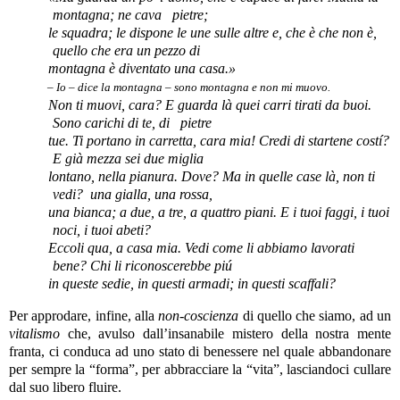
montagna; ne cava
pietre;
le squadra; le dispone le une sulle altre e, che è che non è,
quello che era un pezzo di
montagna è diventato una casa.»
– Io – dice la montagna – sono montagna e non mi muovo.
Non ti muovi, cara? E guarda là quei carri tirati da buoi.
Sono carichi di te, di
pietre
tue. Ti portano in carretta, cara mia! Credi di startene costí?
E già mezza sei due miglia
lontano, nella pianura. Dove? Ma in quelle case là, non ti
vedi?
una gialla, una rossa,
una bianca; a due, a tre, a quattro piani. E i tuoi faggi, i tuoi
noci, i tuoi abeti?
Eccoli qua, a casa mia. Vedi come li abbiamo lavorati
bene? Chi li riconoscerebbe piú
in queste sedie, in questi armadi; in questi scaffali?
Per approdare, infine, alla
non-coscienza
di quello che siamo, ad un
vitalismo
che, avulso dall’insanabile mistero della nostra mente
franta, ci conduca ad uno stato di benessere nel quale abbandonare
per sempre la “forma”, per abbracciare la “vita”, lasciandoci cullare
dal suo libero fluire.