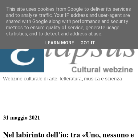
This site uses cookies from Google to deliver its services
and to analyze traffic. Your IP address and user-agent are
≡
shared with Google along with performance and security
Elapsus
metrics to ensure quality of service, generate usage
statistics, and to detect and address abuse.
LEARN MORE
GOT IT
Webzine culturale di arte, letteratura, musica e scienza
31 maggio 2021
Nel labirinto dell'io: tra «Uno, nessuno e