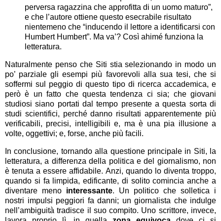
perversa ragazzina che approfitta di un uomo maturo”,
e che l’autore ottiene questo esecrabile risultato
nientemeno che “inducendo il lettore a identificarsi con
Humbert Humbert”. Ma va’? Così ahimé funziona la
letteratura.
Naturalmente penso che Siti stia selezionando in modo un
po’ parziale gli esempi più favorevoli alla sua tesi, che si
soffermi sul peggio di questo tipo di ricerca accademica, e
però è un fatto che questa tendenza ci sia; che giovani
studiosi siano portati dal tempo presente a questa sorta di
studi scientifici, perché danno risultati apparentemente più
verificabili, precisi, intelligibili e, ma è una pia illusione a
volte, oggettivi; e, forse, anche più facili.
In conclusione, tornando alla questione principale in Siti, la
letteratura, a differenza della politica e del giornalismo, non
è tenuta a essere affidabile. Anzi, quando lo diventa troppo,
quando si fa limpida, edificante, di solito comincia anche a
diventare meno
interessante
. Un politico che solletica i
nostri impulsi peggiori fa danni; un giornalista che indulge
nell’ambiguità tradisce il suo compito. Uno scrittore, invece,
lavora proprio lì, in quella
zona equivoca
dove ci si