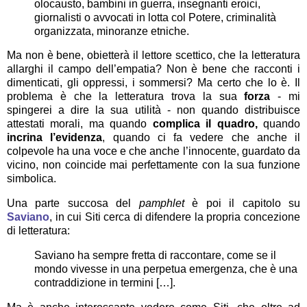
olocausto, bambini in guerra, insegnanti eroici,
giornalisti o avvocati in lotta col Potere, criminalità
organizzata, minoranze etniche.
Ma non è bene, obietterà il lettore scettico, che la letteratura
allarghi il campo dell’empatia? Non è bene che racconti i
dimenticati, gli oppressi, i sommersi? Ma certo che lo è. Il
problema è che la letteratura trova la sua
forza
- mi
spingerei a dire la sua utilità - non quando distribuisce
attestati morali, ma quando
complica il quadro,
quando
incrina l’evidenza
, quando ci fa vedere che anche il
colpevole ha una voce e che anche l’innocente, guardato da
vicino, non coincide mai perfettamente con la sua funzione
simbolica.
Una parte succosa del
pamphlet
è poi il capitolo su
Saviano
, in cui Siti cerca di difendere la propria concezione
di letteratura:
Saviano ha sempre fretta di raccontare, come se il
mondo vivesse in una perpetua emergenza, che è una
contraddizione in termini […].