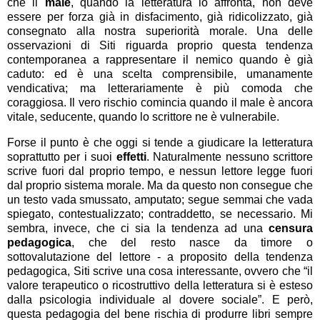
che il
male
, quando la letteratura lo affronta, non deve
essere per forza già in disfacimento, già ridicolizzato, già
consegnato alla nostra superiorità morale. Una delle
osservazioni di Siti riguarda proprio questa tendenza
contemporanea a rappresentare il nemico quando è già
caduto: ed è una scelta comprensibile, umanamente
vendicativa; ma letterariamente è più comoda che
coraggiosa. Il vero rischio comincia quando il male è ancora
vitale, seducente, quando lo scrittore ne è vulnerabile.
Forse il punto è che oggi si tende a giudicare la letteratura
soprattutto per i suoi
effetti
. Naturalmente nessuno scrittore
scrive fuori dal proprio tempo, e nessun lettore legge fuori
dal proprio sistema morale. Ma da questo non consegue che
un testo vada smussato, amputato; segue semmai che vada
spiegato, contestualizzato; contraddetto, se necessario. Mi
sembra, invece, che ci sia la tendenza ad una
censura
pedagogica
, che del resto nasce da timore o
sottovalutazione del lettore - a proposito della tendenza
pedagogica, Siti scrive una cosa interessante, ovvero che “il
valore terapeutico o ricostruttivo della letteratura si è esteso
dalla psicologia individuale al dovere sociale”. E però,
questa pedagogia del bene rischia di produrre libri sempre