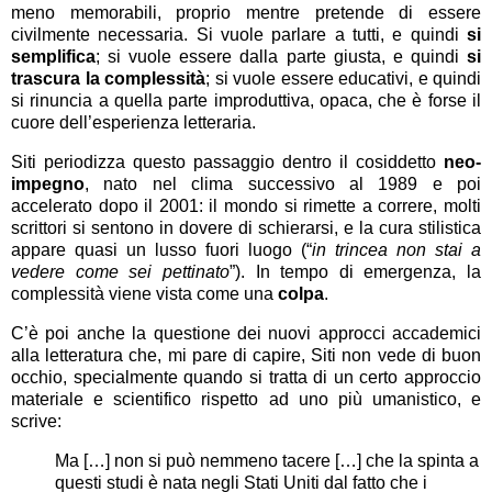
meno memorabili, proprio mentre pretende di essere
civilmente necessaria. Si vuole parlare a tutti, e quindi
si
semplifica
; si vuole essere dalla parte giusta, e quindi
si
trascura la complessità
; si vuole essere educativi, e quindi
si rinuncia a quella parte improduttiva, opaca, che è forse il
cuore dell’esperienza letteraria.
Siti periodizza questo passaggio dentro il cosiddetto
neo-
impegno
, nato nel clima successivo al 1989 e poi
accelerato dopo il 2001: il mondo si rimette a correre, molti
scrittori si sentono in dovere di schierarsi, e la cura stilistica
appare quasi un lusso fuori luogo (“
in trincea non stai a
vedere come sei pettinato
”). In tempo di emergenza, la
complessità viene vista come una
colpa
.
C’è poi anche la questione dei nuovi approcci accademici
alla letteratura che, mi pare di capire, Siti non vede di buon
occhio, specialmente quando si tratta di un certo approccio
materiale e scientifico rispetto ad uno più umanistico, e
scrive:
Ma […] non si può nemmeno tacere […] che la spinta a
questi studi è nata negli Stati Uniti dal fatto che i