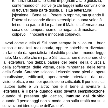
romanzi raccontano storie impegnate a fare giustizia,
confermando chi scrive (e chi legge) nella convinzione
di trovarsi dalla parte giusta. […] [La letteratura]
[s]ostiene il Bene se il Potere lo reprime, ma quando il
Potere si nasconde dietro stereotipi di buona volontà
lei non ha paura di far parlare il Male, di affermare una
cosa e contemporaneamente negarla, di mostrarci
colpevoli innocenti e innocenti colpevoli.
Lavori come quello di Siti sono sempre in bilico tra il buon
senso e una tesi reazionaria, oppure potrebbero diventare
un lamento da specialista infastidito perché il mondo legge
male. Ma quello che mi pare Siti faccia, non è sostenere che
la letteratura non debba parlare del bene, della giustizia,
della sofferenza, delle vittime, delle minoranze, delle ferite
della Storia. Sarebbe sciocco. I classici sono pieni di opere
moralissime, edificanti, apertamente orientate da una
visione etica, e non per questo sono criticabili. Il punto su cui
l’autore batte è un altro: non è il bene a rovinare la
letteratura; è il bene quando esso diventa semplificazione,
quando si presenta già deciso,
immune dal dubbio
;
quando “i personaggi non si modellano sulla realtà ma sulle
convinzioni ideologiche dell’autore”.