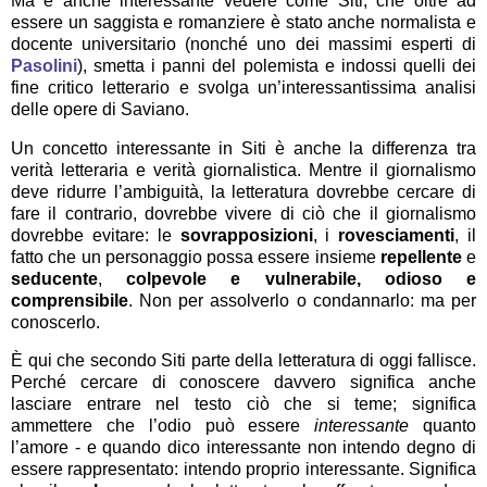
Ma è anche interessante vedere come Siti, che oltre ad
essere un saggista e romanziere è stato anche normalista e
docente universitario (nonché uno dei massimi esperti di
Pasolini
), smetta i panni del polemista e indossi quelli dei
fine critico letterario e svolga un’interessantissima analisi
delle opere di Saviano.
Un concetto interessante in Siti è anche la differenza tra
verità letteraria e verità giornalistica. Mentre il giornalismo
deve ridurre l’ambiguità, la letteratura dovrebbe cercare di
fare il contrario, dovrebbe vivere di ciò che il giornalismo
dovrebbe evitare: le
sovrapposizioni
, i
rovesciamenti
, il
fatto che un personaggio possa essere insieme
repellente
e
seducente
,
colpevole e vulnerabile, odioso e
comprensibile
. Non per assolverlo o condannarlo: ma per
conoscerlo.
È qui che secondo Siti parte della letteratura di oggi fallisce.
Perché cercare di conoscere davvero significa anche
lasciare entrare nel testo ciò che si teme; significa
ammettere che l’odio può essere
interessante
quanto
l’amore - e quando dico interessante non intendo degno di
essere rappresentato: intendo proprio interessante. Significa