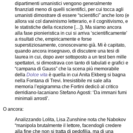
dipartimenti umanistici vengono generalmente
finanziati meno di quelli scientifici, per cui tocca agli
umanisti dimostrare di essere “scientifici” anche loro (e
allora vai col darwinismo letterario, e il cognitivismo, e
le statistiche della ricezione […]). Ma siamo ancora
alla fase pionieristica in cui si arriva ‘scientificamente’
a risultati che, empiricamente e forse
superstiziosamente, conoscevamo già. Mi è capitato,
quando ancora insegnavo, di discutere una tesi di
laurea in cui, dopo aver sottoposto a un test ben mille
spettatori, si dimostrava con tanto di tabulati e grafici e
“campana di Gauss” che la scena più memorabile
della
Dolce vita
è quella in cui Anita Ekberg si bagna
nella Fontana di Trevi. Irresistibile mi sale alla
memoria l’epigramma che Fortini dedicò al critico
derridiano-lacaniano Stefano Agosti: ‘Da immani fumi
minimali arrostì’.
O ancora:
Analizzando Lolita, Lisa Zunshine nota che Nabokov
“manipola brutalmente il lettore, facendogli credere
alla fine che non si tratta di pedofilia, ma di una