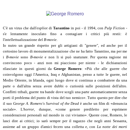
C'è un virus che dall'
expliot
di
Tarantino
in poi - il 1994, con
Pulp Fiction
-
s'e lentamente inoculato fino a contagiare i critici più restii: è
l'intellettualizzazione del
B-movie
.
Io nutro un grande rispetto per gli artigiani di "genere", ed anche per il
certosino lavoro di monumentalizzazione che ne ha fatto Tarantino, ma per me
i
B-movie
sono
B-movie
e non li si può snaturare. Per questa ragione mi
convincono poco - anzi non mi piacciono per niente - le dichiarazioni
rilasciate in questi giorni da
George Romero
: «Più che alle guerre che
coinvolgono oggi l'America, Iraq e Afghanistan, penso a tutte le guerre, nel
Medio Oriente, in Irlanda, ogni luogo dove si continua a combattere da una
parte o dall'altra senza avere dubbi o curiosità sulle posizioni dell'altro.
Conflitti tribali, guerre tra bande dove scegli una parte automaticamente senza
porti il problema del punto di vista del tuo nemico». Tutto questo per dire che
il suo
George A. Romero's Survival of the Dead
è anche un film di «denuncia
sociale». L'
horror
, dunque, «come genere prediletto per esprimere
considerazioni personali sul mondo in cui viviamo». Queste cose, Romero, le
lasci dire ai critici; io sarò sempre per il ragazzo che negli anni Sessanta,
assieme ad un gruppo d'amici fecero una colletta e, con
La notte dei morti