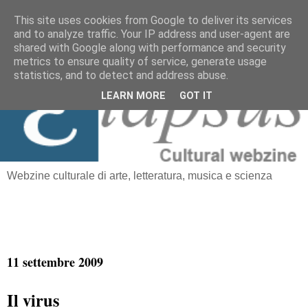
This site uses cookies from Google to deliver its services
and to analyze traffic. Your IP address and user-agent are
≡
shared with Google along with performance and security
Elapsus
metrics to ensure quality of service, generate usage
statistics, and to detect and address abuse.
LEARN MORE
GOT IT
Webzine culturale di arte, letteratura, musica e scienza
11 settembre 2009
Il virus