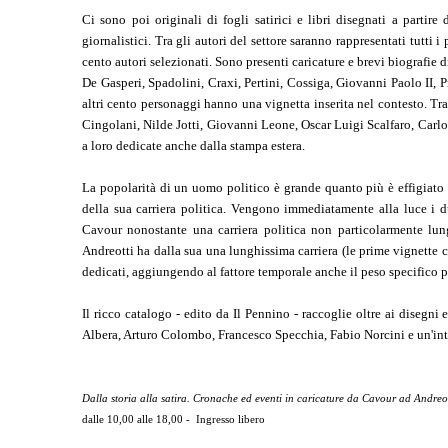
Ci sono poi originali di fogli satirici e libri disegnati a partir
giornalistici. Tra gli autori del settore saranno rappresentati tutti 
cento autori selezionati. Sono presenti caricature e brevi biografie d
De Gasperi, Spadolini, Craxi, Pertini, Cossiga, Giovanni Paolo II, P
altri cento personaggi hanno una vignetta inserita nel contesto. Tr
Cingolani, Nilde Jotti, Giovanni Leone, Oscar Luigi Scalfaro, Car
a loro dedicate anche dalla stampa estera.
La popolarità di un uomo politico è grande quanto più è effigiato e 
della sua carriera politica. Vengono immediatamente alla luce i 
Cavour nonostante una carriera politica non particolarmente lun
Andreotti ha dalla sua una lunghissima carriera (le prime vignette
dedicati, aggiungendo al fattore temporale anche il peso specifico 
Il ricco catalogo - edito da Il Pennino - raccoglie oltre ai disegn
Albera, Arturo Colombo, Francesco Specchia, Fabio Norcini e un'int
Dalla storia alla satira. Cronache ed eventi in caricature da Cavour ad Andreot
dalle 10,00 alle 18,00 - Ingresso libero