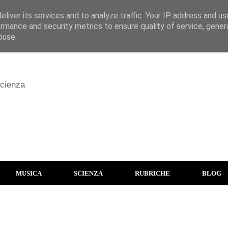
liver its services and to analyze traffic. Your IP address and u
rmance and security metrics to ensure quality of service, gene
buse.
scienza
MUSICA
SCIENZA
RUBRICHE
BLOG