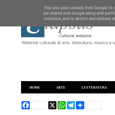
This site uses cookies from Google to de
are shared with Google along with perfo
statistics, and to detect and address a
Webzine culturale di arte, letteratura, musica e 
HOME
ARTE
LETTERATURA
F
X
W
T
S
a
h
e
h
c
a
l
a