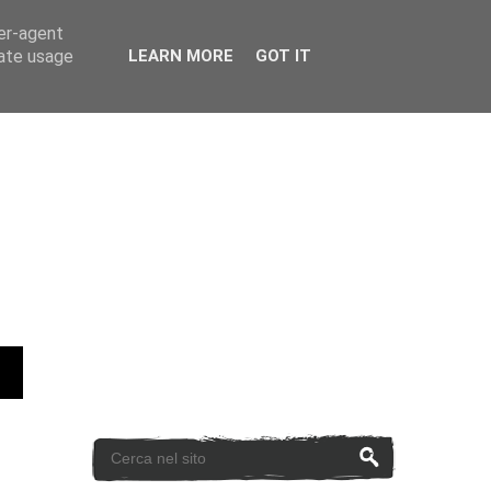
ser-agent
rate usage
LEARN MORE
GOT IT