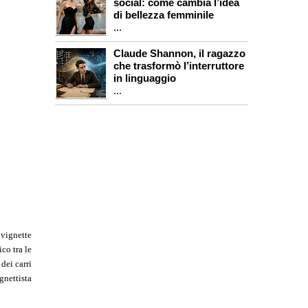
social: come cambia l’idea
di bellezza femminile
...
Claude Shannon, il ragazzo
che trasformò l’interruttore
in linguaggio
...
vignette
co tra le
dei carri
gnettista