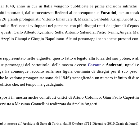
e dal 1848, anno in cui in Italia vengono pubblicate le prime incisioni satiriche 
i più importanti, dall'ottocentesco
Redenti
al contemporaneo
Forattini
, per un total
i 26 grandi protagonisti: Vittorio Emanuele II, Mazzini, Garibaldi, Crispi, Giolitti, T
rodi e Berlusconi sviluppati nel percorso con più disegni tratti dai giornali d'epoc
a questi: Carlo Alberto, Quintino Sella, Antonio Salandra, Pietro Nenni, Angela Ma
lo Azeglio Ciampi e Giorgio Napolitano. Alcuni personaggi sono anche presenti con
rappresentato nelle vignette; questo fatto è legato alla forza del suo potere, o al
due personaggi del sottotitolo, della mostra ovvero
Cavour
e
Andreotti
, uguali e
ga ha comunque raccolto sulla sua figura centinaia di disegni per il suo peso 
 che lo vedono protagonista sono del 1946) raccogliendo un numero infinito di dise
politico che, nel tempo, ha guadagnato.
i esposti in mostra anche contributi critici di Arturo Colombo, Gian Paolo Capretti
ervista a Massimo Gramellini realizzata da Amalia Angotti.
ti
in mostra all' Archivio di Stato di Torino,
dall'8 Ottobre all'11 Dicembre 2010.
Orari: da lunedì