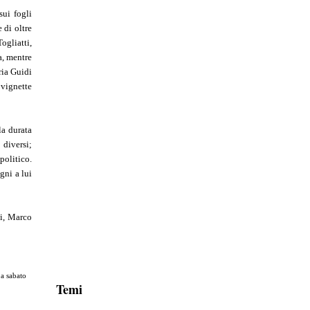
sui fogli
e di oltre
ogliatti,
a, mentre
ria Guidi
 vignette
la durata
 diversi;
politico.
gni a lui
ni, Marco
 a sabato
Temi