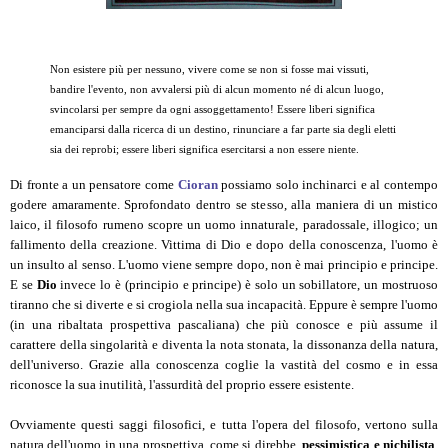
Non esistere più per nessuno, vivere come se non si fosse mai vissuti,
bandire l'evento, non avvalersi più di alcun momento né di alcun luogo,
svincolarsi per sempre da ogni assoggettamento! Essere liberi significa
emanciparsi dalla ricerca di un destino, rinunciare a far parte sia degli eletti
sia dei reprobi; essere liberi significa esercitarsi a non essere niente.
Di fronte a un pensatore come
Cioran
possiamo solo inchinarci e al contempo
godere amaramente. Sprofondato dentro se stesso, alla maniera di un mistico
laico, il filosofo rumeno scopre un uomo innaturale, paradossale, illogico; un
fallimento della creazione. Vittima di Dio e dopo della conoscenza, l'uomo è
un insulto al senso. L'uomo viene sempre dopo, non è mai principio e principe.
E se
Dio
invece lo è (principio e principe) è solo un sobillatore, un mostruoso
tiranno che si diverte e si crogiola nella sua incapacità. Eppure è sempre l'uomo
(in una ribaltata prospettiva pascaliana) che più conosce e più assume il
carattere della singolarità e diventa la nota stonata, la dissonanza della natura,
dell'universo. Grazie alla conoscenza coglie la vastità del cosmo e in essa
riconosce la sua inutilità, l'assurdità del proprio essere esistente.
Ovviamente questi saggi filosofici, e tutta l'opera del filosofo, vertono sulla
natura dell'uomo in una prospettiva, come si direbbe,
pessimistica e nichilista
.