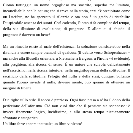
Cioran tratteggia un uomo orgoglioso ma smarrito, superbo ma limitato,
inconciliabile con la natura; che si trova nella storia, anzi c'è precipitato come
un Lucifero, ne ha spezzato il silenzio e ora non è in grado di ristabilire
l'auspicabile assenza dei suoni. Così cadendo, l'uomo si fa complice del tempo,
della sua illusione di evoluzione, di progresso. E allora ci si chiede: il
progresso è davvero un bene?
Ma un rimedio esiste al male dell'esistenza: la soluzione consisterebbe nella
rinuncia a essere sempre bramosi di qualcosa (il debito verso Schopenhauer –
ma anche alla filosofia orientale, a Nietzsche, a Bergson, a Pirrone - è evidente),
alla preghiera, alla ricerca di senso. È un autore che scivola delicatamente
nell'ascetismo, nella ricerca interiore, nella magniloquenza della solitudine. Il
sacrificio della solitudine, l'elogio del nulla e della stasi, dunque. Soltanto
quando l'uomo invade il nulla, diviene niente, può sperare di ottenere un
margine di libertà.
Due righe sullo stile. Il tocco è prezioso. Ogni frase presa a sé ha il dono della
perfezione dell'aforisma. Ciò non vuol dire che il pensiero sia sconnesso: è
invece finemente logico, lucidissimo, e allo stesso tempo niccianamente
sfrontato e categorico.
Un libro forse ancora inattuale; un libro violento!