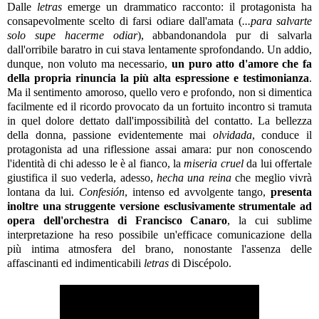
Dalle
letras
emerge un drammatico racconto: il protagonista ha
consapevolmente scelto di farsi odiare dall'amata (
...para salvarte
solo supe hacerme odiar
), abbandonandola pur di salvarla
dall'orribile baratro in cui stava lentamente sprofondando. Un addio,
dunque, non voluto ma necessario,
un puro atto d'amore che fa
della propria rinuncia la più alta espressione e testimonianza
.
Ma il sentimento amoroso, quello vero e profondo, non si dimentica
facilmente ed il ricordo provocato da un fortuito incontro si tramuta
in quel dolore dettato dall'impossibilità del contatto. La bellezza
della donna, passione evidentemente mai
olvidada
, conduce il
protagonista ad una riflessione assai amara: pur non conoscendo
l'identità di chi adesso le è al fianco, la
miseria cruel
da lui offertale
giustifica il suo vederla, adesso,
hecha una reina
che meglio vivrà
lontana da lui.
Confesión
, intenso ed avvolgente tango,
presenta
inoltre una struggente versione esclusivamente strumentale ad
opera dell'orchestra di Francisco Canaro
, la cui sublime
interpretazione ha reso possibile un'efficace comunicazione della
più intima atmosfera del brano, nonostante l'assenza delle
affascinanti ed indimenticabili
letras
di Discépolo.