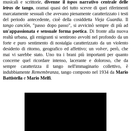
musicali e scrittorie,
divenne il
topos
narrativo centrale delle
letras
de tango
, oramai quasi del tutto scevre di quei riferimenti
marcatamente sessuali che avevano pienamente caratterizzato i testi
del periodo antecedente, cioè della cosiddetta
Vieja Guardia
. Il
tango canción
, "passo dopo passo", si avvicinò sempre di più ad
un'appassionata e sensuale forma poetica
. Di fronte alla nuova
realtà urbana, gli emigranti si sentirono avvolti nel profondo da un
forte e puro sentimento di nostalgia caratterizzato da un violento
desiderio di ritorno, geografico ed affettivo; un
volver
, però, che
mai vi sarebbe stato. Uno tra i brani più importanti per quanto
concerne quel ricordare intenso, lacerante e doloroso, che da
sempre caratterizza il tango nell'immaginario collettivo, è
indubbiamente
Remembranza
, tango composto nel 1934 da
Mario
Battistella
e
Mario Melfi
.