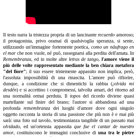
Il testo narra la tristezza propria di un lancinante
recuerdo
amoroso;
il protagonista, privo oramai di qualsivoglia speranza, si sente,
utilizzando un'immagine fortemente poetica,
como un náufrago en
el mar
che non vuole, né può, rassegnarsi alla perdita dell'amata. In
Remembranza
, ed in molte altre
letras de tango
,
l'amore viene il
più delle volte rappresentato mediante la ben chiara metafora
"del fiore"
; il suo essere tristemente appassito non implica, però,
l'assoluta impossibilità di una rinascita. L'amore può rifiorire,
dunque, a condizione che si dimentichi la rabbia (
¡olvida mi
desdén
) e si accettino i compromessi, talvolta amari, del ritorno ad
una normalità ormai perduta. Il
topos
del ricordo diviene quasi
martellante sul finire del brano; l'autore si abbandona ad una
profonda
remembranza
dei luoghi d'amore dove ogni singolo
oggetto racconta la storia di una passione che più non è e mai più
sarà: una foto sul tavolo, testimonianza tangibile di un passato mai
olvidado
, ed un'ortensia appassita
que fue el cantar de nuestro
amor
, costituiscono le immagini conclusive di
una tra le pietre