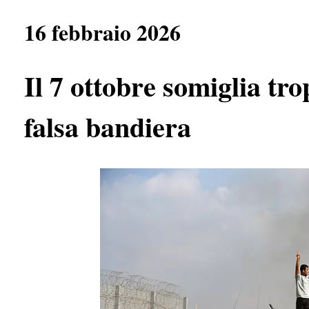
e
t
e
r
b
s
g
e
16 febbraio 2026
o
A
r
o
p
a
k
p
m
Il 7 ottobre somiglia tr
falsa bandiera