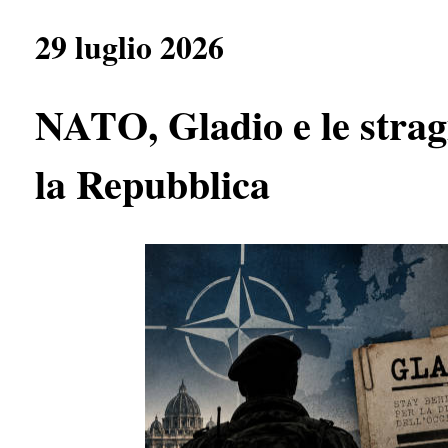
e
t
e
r
b
s
g
e
29 luglio 2026
o
A
r
o
p
a
k
p
m
NATO, Gladio e le stragi
la Repubblica