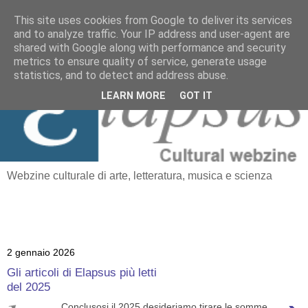
This site uses cookies from Google to deliver its services
and to analyze traffic. Your IP address and user-agent are
≡
shared with Google along with performance and security
Elapsus
metrics to ensure quality of service, generate usage
statistics, and to detect and address abuse.
LEARN MORE
GOT IT
Webzine culturale di arte, letteratura, musica e scienza
2 gennaio 2026
Gli articoli di Elapsus più letti
del 2025
Conclusosi il 2025 desideriamo tirare le somme