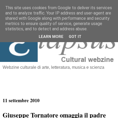
This site uses cookies from Google to deliver its services
and to analyze traffic. Your IP address and user-agent are
≡
shared with Google along with performance and security
Elapsus
metrics to ensure quality of service, generate usage
statistics, and to detect and address abuse.
LEARN MORE
GOT IT
Webzine culturale di arte, letteratura, musica e scienza
11 settembre 2010
Giuseppe Tornatore omaggia il padre