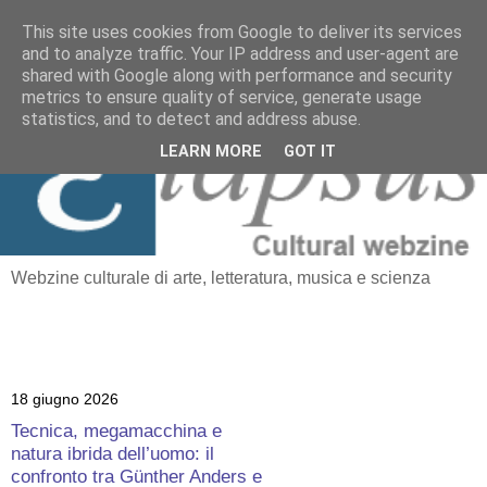
This site uses cookies from Google to deliver its services
and to analyze traffic. Your IP address and user-agent are
≡
shared with Google along with performance and security
Elapsus
metrics to ensure quality of service, generate usage
statistics, and to detect and address abuse.
LEARN MORE
GOT IT
Webzine culturale di arte, letteratura, musica e scienza
18 giugno 2026
Tecnica, megamacchina e
natura ibrida dell’uomo: il
confronto tra Günther Anders e