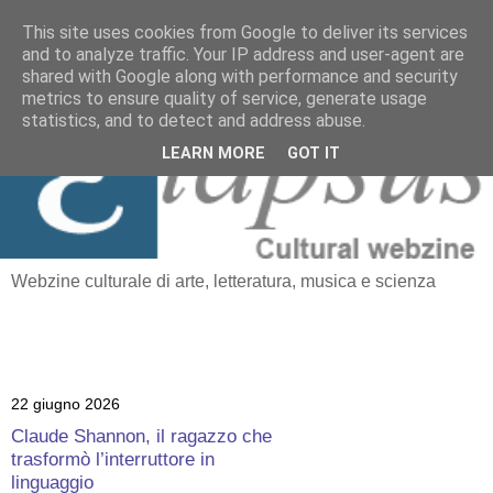
This site uses cookies from Google to deliver its services
and to analyze traffic. Your IP address and user-agent are
≡
shared with Google along with performance and security
Elapsus
metrics to ensure quality of service, generate usage
statistics, and to detect and address abuse.
LEARN MORE
GOT IT
Webzine culturale di arte, letteratura, musica e scienza
22 giugno 2026
Claude Shannon, il ragazzo che
trasformò l’interruttore in
linguaggio